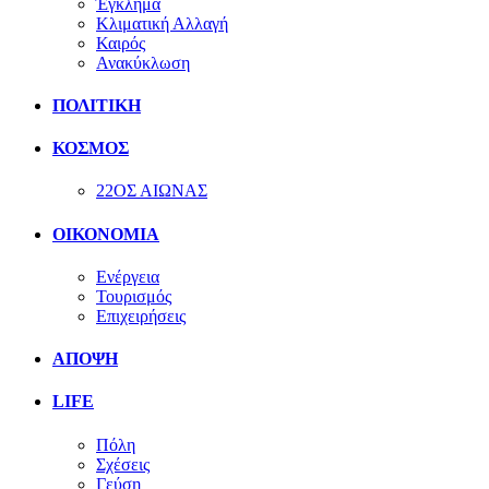
Έγκλημα
Κλιματική Αλλαγή
Καιρός
Ανακύκλωση
ΠΟΛΙΤΙΚΗ
ΚΟΣΜΟΣ
22ΟΣ ΑΙΩΝΑΣ
ΟΙΚΟΝΟΜΙΑ
Ενέργεια
Τουρισμός
Επιχειρήσεις
ΑΠΟΨΗ
LIFE
Πόλη
Σχέσεις
Γεύση