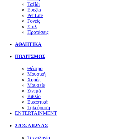
Ταξίδι
Ευεξία
Pet Life
Γονείς
Στυλ
Προτάσεις
ΑΘΛΗΤΙΚΑ
ΠΟΛΙΤΣΜΟΣ
Θέατρο
Μουσική
Χορός
Μουσεία
Σινεμά
Βιβλίο
Εικαστικά
Τηλεόραση
ENTERTAINMENT
22ΟΣ ΑΙΩΝΑΣ
Τεχνολογία