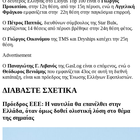
Ο δεύτερος Έλληνας στο Lloyds Top 100 είναι ο
Γιώργος
Προκοπίου
, στην 12η θέση, από την 15η πέρυσι, ενώ η
Αγγελική
Φράγκου
εμφανίζεται στην 22η θέση στην παγκόσμια επιρροή.
Ο
Πέτρος Παππάς
, διευθύνων σύμβουλος της Star Bulκ,
κερδίζοντας 14 θέσεις από πέρυσι βρέθηκε στην 24η θέση φέτος.
Ο
Γιώργος Οικονόμου
της TMS και Dryships κατέχει την 25η
θέση.
Advertisement
Ο
Παναγιώτης Γ. Λιβανός
της GasLog είναι ο επόμενος, ενώ ο
Θεόδωρος Βενιάμης
που εμφανίζεται 43ος σε αυτή τη διεθνή
κατάταξη, είναι και πρόεδρος της Ένωσης Ελλήνων Εφοπλιστών.
ΔΙΑΒΑΣΤΕ ΣΧΕΤΙΚΑ
Πρόεδρος ΕΕΕ: Η ναυτιλία θα επανέλθει στην
Ελλάδα, όταν όμως δοθεί ολιστική λύση στο θέμα
της σημαίας