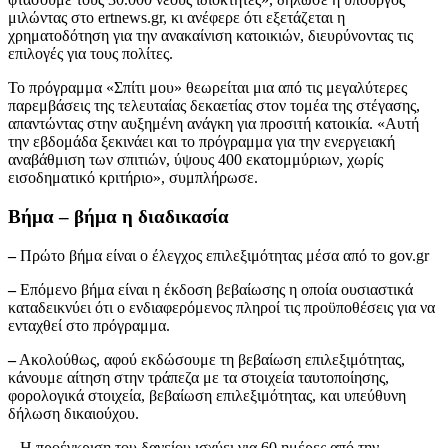
μιλώντας στο ertnews.gr, κι ανέφερε ότι εξετάζεται η
χρηματοδότηση για την ανακαίνιση κατοικιών, διευρύνοντας τις
επιλογές για τους πολίτες.
Το πρόγραμμα «Σπίτι μου» θεωρείται μια από τις μεγαλύτερες
παρεμβάσεις της τελευταίας δεκαετίας στον τομέα της στέγασης,
απαντώντας στην αυξημένη ανάγκη για προσιτή κατοικία. «Αυτή
την εβδομάδα ξεκινάει και το πρόγραμμα για την ενεργειακή
αναβάθμιση των σπιτιών, ύψους 400 εκατομμύριων, χωρίς
εισοδηματικό κριτήριο», συμπλήρωσε.
Βήμα – βήμα η διαδικασία
–
Πρώτο βήμα είναι ο έλεγχος επιλεξιμότητας μέσα από το gov.gr
–
Επόμενο βήμα είναι η έκδοση βεβαίωσης η οποία ουσιαστικά
καταδεικνύει ότι ο ενδιαφερόμενος πληροί τις προϋποθέσεις για να
ενταχθεί στο πρόγραμμα.
–
Ακολούθως, αφού εκδώσουμε τη βεβαίωση επιλεξιμότητας,
κάνουμε αίτηση στην τράπεζα με τα στοιχεία ταυτοποίησης,
φορολογικά στοιχεία, βεβαίωση επιλεξιμότητας, και υπεύθυνη
δήλωση δικαιούχου.
–
Η προέγκριση του δανείου ισχύει για 60 ημέρες από την