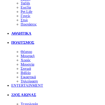
Ταξίδι
Ευεξία
Pet Life
Γονείς
Στυλ
Προτάσεις
ΑΘΛΗΤΙΚΑ
ΠΟΛΙΤΣΜΟΣ
Θέατρο
Μουσική
Χορός
Μουσεία
Σινεμά
Βιβλίο
Εικαστικά
Τηλεόραση
ENTERTAINMENT
22ΟΣ ΑΙΩΝΑΣ
Τεχνολογία