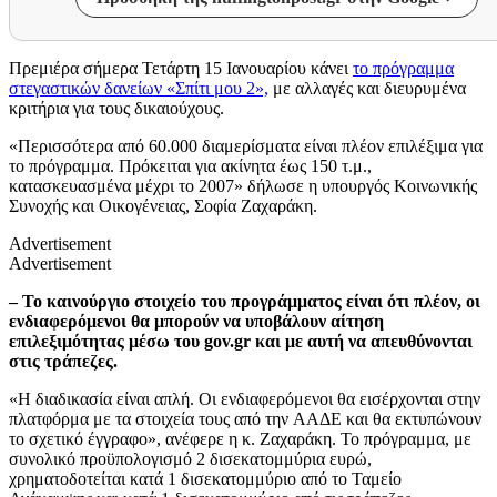
Πρεμιέρα σήμερα Τετάρτη 15 Ιανουαρίου κάνει
το πρόγραμμα
στεγαστικών δανείων «Σπίτι μου 2»,
με αλλαγές και διευρυμένα
κριτήρια για τους δικαιούχους.
«Περισσότερα από 60.000 διαμερίσματα είναι πλέον επιλέξιμα για
το πρόγραμμα. Πρόκειται για ακίνητα έως 150 τ.μ.,
κατασκευασμένα μέχρι το 2007» δήλωσε η υπουργός Κοινωνικής
Συνοχής και Οικογένειας, Σοφία Ζαχαράκη.
Advertisement
Advertisement
– Το καινούργιο στοιχείο του προγράμματος είναι ότι πλέον, οι
ενδιαφερόμενοι θα μπορούν να υποβάλουν αίτηση
επιλεξιμότητας μέσω του gov.gr και με αυτή να απευθύνονται
στις τράπεζες.
«Η διαδικασία είναι απλή. Οι ενδιαφερόμενοι θα εισέρχονται στην
πλατφόρμα με τα στοιχεία τους από την ΑΑΔΕ και θα εκτυπώνουν
το σχετικό έγγραφο», ανέφερε η κ. Ζαχαράκη. Το πρόγραμμα, με
συνολικό προϋπολογισμό 2 δισεκατομμύρια ευρώ,
χρηματοδοτείται κατά 1 δισεκατομμύριο από το Ταμείο