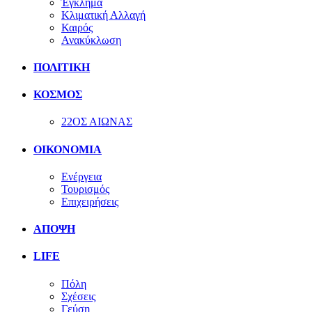
Έγκλημα
Κλιματική Αλλαγή
Καιρός
Ανακύκλωση
ΠΟΛΙΤΙΚΗ
ΚΟΣΜΟΣ
22ΟΣ ΑΙΩΝΑΣ
ΟΙΚΟΝΟΜΙΑ
Ενέργεια
Τουρισμός
Επιχειρήσεις
ΑΠΟΨΗ
LIFE
Πόλη
Σχέσεις
Γεύση