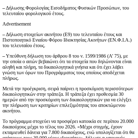
–
Δήλωσης Φορολογίας Εισοδήματος Φυσικών Προσώπων, του
τελευταίου φορολογικού έτους.
Advertisement
–
Δήλωση στοιχείων ακινήτου (Ε9) του τελευταίου έτους και
Πιστοποιητικό Ενιαίου Φόρου Ιδιοκτησίας Ακινήτων (ΕΝ.Φ.Ι.Α.)
του τελευταίου έτους.
–
Υπεύθυνη δήλωση του άρθρου 8 του ν. 1599/1986 (Α’ 75), με
την οποία ο αιτών βεβαιώνει ότι τα στοιχεία που δηλώνονται είναι
αληθή και πλήρη, τα δικαιολογητικά γνήσια και ότι έχει λάβει
γνώση των όρων του Προγράμματος τους οποίους αποδέχεται
πλήρως.
Μετά την προέγκριση, σειρά παίρνει η προσκόμιση περισσότερων
δικαιολογητικών στην τράπεζα. Η τράπεζα έχει προθεσμία 30
ημερών από την προσκόμιση των δικαιολογητικών για να ελέγξει
την πλήρωση των κριτηρίων επιλεξιμότητας του αποκτώμενου
ακινήτου.
Το πρόγραμμα στοχεύει να προσφέρει κατοικία σε περίπου 20.000
δικαιούχους μέχρι το τέλος του 2026. «Μέχρι στιγμής, έχουν
εκταμιευθεί δάνεια για 7.800 δικαιούχους, ενώ υπολογίζεται ότι θα
φτάσουμε τους 30.000 νέους ιδιοκτήτες», δήλωσε η υπουργός