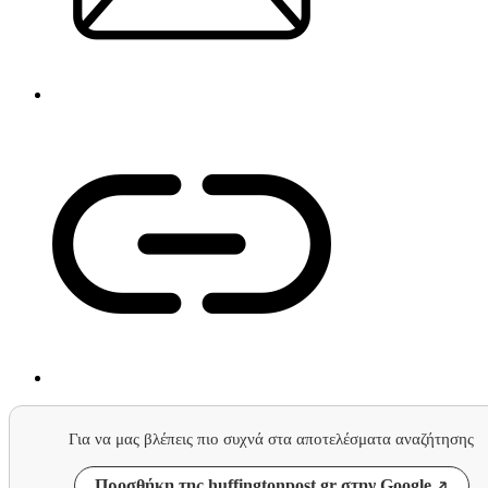
Για να μας βλέπεις πιο συχνά στα αποτελέσματα αναζήτησης
Προσθήκη της huffingtonpost.gr στην Google