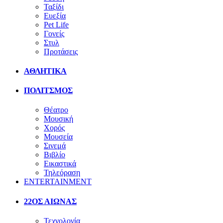
Ταξίδι
Ευεξία
Pet Life
Γονείς
Στυλ
Προτάσεις
ΑΘΛΗΤΙΚΑ
ΠΟΛΙΤΣΜΟΣ
Θέατρο
Μουσική
Χορός
Μουσεία
Σινεμά
Βιβλίο
Εικαστικά
Τηλεόραση
ENTERTAINMENT
22ΟΣ ΑΙΩΝΑΣ
Τεχνολογία