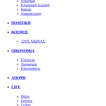
Έγκλημα
Κλιματική Αλλαγή
Καιρός
Ανακύκλωση
ΠΟΛΙΤΙΚΗ
ΚΟΣΜΟΣ
22ΟΣ ΑΙΩΝΑΣ
ΟΙΚΟΝΟΜΙΑ
Ενέργεια
Τουρισμός
Επιχειρήσεις
ΑΠΟΨΗ
LIFE
Πόλη
Σχέσεις
Γεύση