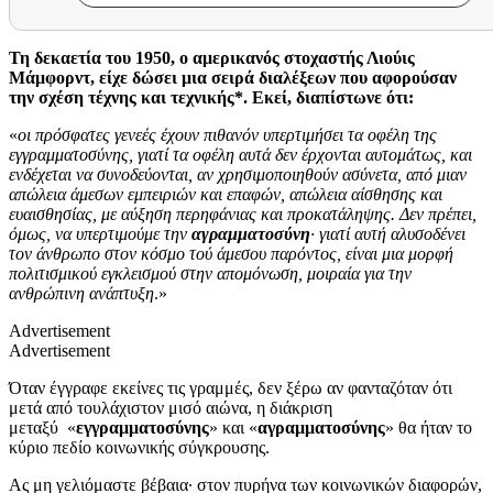
Τη δεκαετία του 1950, ο αμερικανός στοχαστής Λιούις
Μάμφορντ, είχε δώσει μια σειρά διαλέξεων που αφορούσαν
την σχέση τέχνης και τεχνικής*. Εκεί, διαπίστωνε ότι:
«
οι πρόσφατες γενεές έχουν πιθανόν υπερτιμήσει τα οφέλη της
εγγραμματοσύνης, γιατί τα οφέλη αυτά δεν έρχονται αυτομάτως, και
ενδέχεται να συνοδεύονται, αν χρησιμοποιηθούν ασύνετα, από μιαν
απώλεια άμεσων εμπειριών και επαφών, απώλεια αίσθησης και
ευαισθησίας, με αύξηση περηφάνιας και προκατάληψης. Δεν πρέπει,
όμως, να υπερτιμούμε την
αγραμματοσύνη
· γιατί αυτή αλυσοδένει
τον άνθρωπο στον κόσμο τού άμεσου παρόντος, είναι μια μορφή
πολιτισμικού εγκλεισμού στην απομόνωση, μοιραία για την
ανθρώπινη ανάπτυξη
.»
Advertisement
Advertisement
Όταν έγγραφε εκείνες τις γραμμές, δεν ξέρω αν φανταζόταν ότι
μετά από τουλάχιστον μισό αιώνα, η διάκριση
μεταξύ «
εγγραμματοσύνης
» και «
αγραμματοσύνης
» θα ήταν το
κύριο πεδίο κοινωνικής σύγκρουσης.
Ας μη γελιόμαστε βέβαια· στον πυρήνα των κοινωνικών διαφορών,