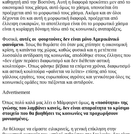
καθηγητή από την Βοστόνη. Αυτή η διαφορά προκύπτει μεν από το
οικονομικό τους χάσμα, αυτό όμως το χάσμα, υπονοείται ότι
προέρχεται από το μορφωτικό τους χάσμα. Ακόμα και αν όλοι
δέχονται ότι και αυτή η μορφωτική διαφορά, προέρχεται από
έλλειψη ευκαιριών, το αποτέλεσμα είναι ότι το μορφωτικό χάσμα
είναι η κυρίαρχη δύναμη πίσω από τις κοινωνικές αναταράξεις.
Φυσικά,
αυτές οι φουρτούνες δεν είναι μόνο Αμερικάνικό
φαινόμενο
. Ίσως θα θυμάστε ότι όταν μας χτύπησε η οικονομική
κρίση, η κατάντια της χώρας, καθώς φυσικά και η μετέπειτα
λυσσαλέα αντίδραση της κοινωνίας, αποδόθηκε στους έλληνες που
«δεν είχαν περάσει διαφωτισμό και δεν διέθεταν αστική
κουλτούρα». Όπως φάνηκε βέβαια τα επόμενα χρόνια, διαφωτισμό
και αστική κουλτούρα «φαίνεται να λείπει» επίσης από τους
γάλλους εργάτες, τους ευρωπαίους αγρότες και γενικότερα όλες τις
κοινωνικές ομάδες που πιέζονται και αντιδρούν.
Advertisement
Όπως πολύ καλά μας λέει ο Μάμφορντ όμως,
η «ποσότητα» της
γνώσης που λαμβάνει κανείς, δεν είναι απαραίτητα το κρίσιμο
στοιχείο που θα βοηθήσει τις κοινωνίες να προχωρήσουν
μονιασμένες.
Αν θέλουμε να είμαστε ειλικρινείς, η γενική επίκληση στην