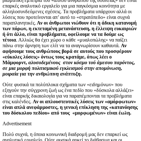
βιωματική εμπειρία του «απλού ανθρώπου της δουλειάς» δεν είναι
επαρκές αναλυτικό εργαλείο για μια παγκόσμια κοινότητα με
αλληλοσυνδεόμενες σχέσεις. Τα προβλήματα υπάρχουν αλλά οι
λύσεις που προτείνονται απ’ αυτό το «στρατόπεδο» είναι συχνά
παραπλανητικές.
Αν οι άνθρωποι νιώθουν ότι η άδικη κατανομή
των πόρων, η εκτεταμένη μετανάστευση, η έλλειψη ευκαιριών
ή ότι άλλο, είναι προβλήματα, οφείλουμε να τα δούμε ως
τέτοια
. Αλλιώς θα έχει χώρο ο κάθε «μυαλοπώλης» να παίζει
πάνω στην άρνηση των ελίτ να τα αναγνωρίσουν καθαυτά.
Αν
αφήσουμε τους ανθρώπους βορά σε αυτούς που προσφέρουν
«εύκολες λύσεις» όντως τους κρατάμε, όπως λέει ο
Μάμφορντ,
αλυσοδεμένους στον κόσμο τού άμεσου παρόντος,
σε μια μορφή πολιτισμικού εγκλεισμού στην απομόνωση,
μοιραία για την ανθρώπινη ανάπτυξη
.
Ούτε φυσικά τα πολύπλοκα σχήματα των «ειδημόνων» που
εξηγούν την σύγχρονη ζωή ως ένα πεδίο που «δύσκολα αλλάζει»
είναι επαρκής δικαιολογία για να παραπέμπονται τα προβλήματα
στις καλένδες.
Αν οι απλουστευτικές λύσεις των «αμόρφωτων»
είναι απλά ανεφάρμοστες, η γενική επίκληση της «κατανόησης
του δύσκολου πεδίου» από τους «μορφωμένων» είναι έωλη.
Advertisement
Πολύ συχνά, η όποια κοινωνική διαδρομή μας δεν επαρκεί ως
αναλυτικό εργαλείο. Ούτε φυσικά αρκεί το διάβασμα και οι