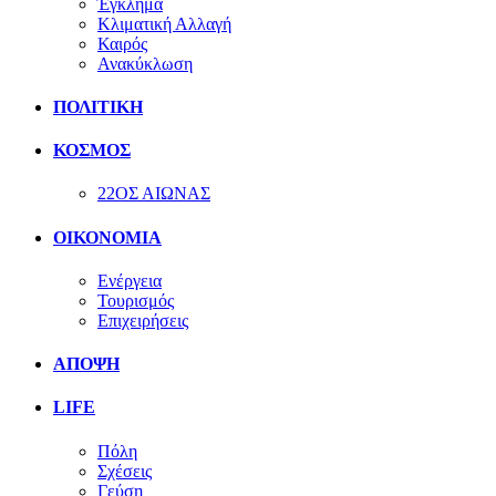
Έγκλημα
Κλιματική Αλλαγή
Καιρός
Ανακύκλωση
ΠΟΛΙΤΙΚΗ
ΚΟΣΜΟΣ
22ΟΣ ΑΙΩΝΑΣ
ΟΙΚΟΝΟΜΙΑ
Ενέργεια
Τουρισμός
Επιχειρήσεις
ΑΠΟΨΗ
LIFE
Πόλη
Σχέσεις
Γεύση