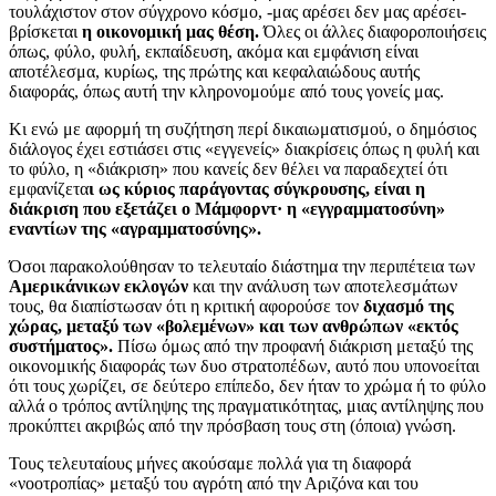
τουλάχιστον στον σύγχρονο κόσμο, -μας αρέσει δεν μας αρέσει-
βρίσκεται
η οικονομική μας θέση.
Όλες οι άλλες διαφοροποιήσεις
όπως, φύλο, φυλή, εκπαίδευση, ακόμα και εμφάνιση είναι
αποτέλεσμα, κυρίως, της πρώτης και κεφαλαιώδους αυτής
διαφοράς, όπως αυτή την κληρονομούμε από τους γονείς μας.
Κι ενώ με αφορμή τη συζήτηση περί δικαιωματισμού, ο δημόσιος
διάλογος έχει εστιάσει στις «εγγενείς» διακρίσεις όπως η φυλή και
το φύλο, η «διάκριση» που κανείς δεν θέλει να παραδεχτεί ότι
εμφανίζετα
ι ως κύριος παράγοντας σύγκρουσης, είναι η
διάκριση που εξετάζει ο Μάμφορντ· η «εγγραμματοσύνη»
εναντίων της «αγραμματοσύνης».
Όσοι παρακολούθησαν το τελευταίο διάστημα την περιπέτεια των
Αμερικάνικων εκλογών
και την ανάλυση των αποτελεσμάτων
τους, θα διαπίστωσαν ότι η κριτική αφορούσε τον
διχασμό της
χώρας, μεταξύ των «βολεμένων» και των ανθρώπων «εκτός
συστήματος».
Πίσω όμως από την προφανή διάκριση μεταξύ της
οικονομικής διαφοράς των δυο στρατοπέδων, αυτό που υπονοείται
ότι τους χωρίζει, σε δεύτερο επίπεδο, δεν ήταν το χρώμα ή το φύλο
αλλά ο τρόπος αντίληψης της πραγματικότητας, μιας αντίληψης που
προκύπτει ακριβώς από την πρόσβαση τους στη (όποια) γνώση.
Τους τελευταίους μήνες ακούσαμε πολλά για τη διαφορά
«νοοτροπίας» μεταξύ του αγρότη από την Αριζόνα και του