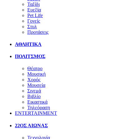
Ταξίδι
Ευεξία
Pet Life
Γονείς
Στυλ
Προτάσεις
ΑΘΛΗΤΙΚΑ
ΠΟΛΙΤΣΜΟΣ
Θέατρο
Μουσική
Χορός
Μουσεία
Σινεμά
Βιβλίο
Εικαστικά
Τηλεόραση
ENTERTAINMENT
22ΟΣ ΑΙΩΝΑΣ
Τεχνολογία