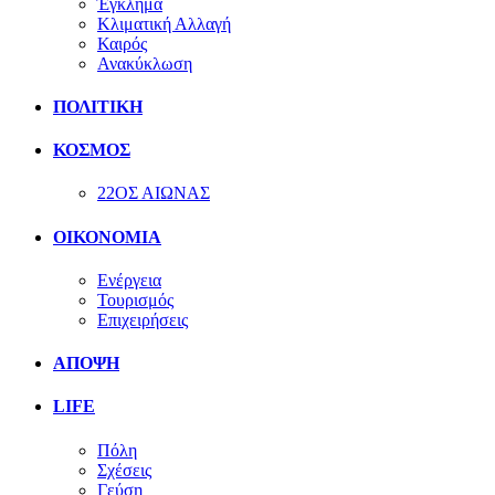
Έγκλημα
Κλιματική Αλλαγή
Καιρός
Ανακύκλωση
ΠΟΛΙΤΙΚΗ
ΚΟΣΜΟΣ
22ΟΣ ΑΙΩΝΑΣ
ΟΙΚΟΝΟΜΙΑ
Ενέργεια
Τουρισμός
Επιχειρήσεις
ΑΠΟΨΗ
LIFE
Πόλη
Σχέσεις
Γεύση