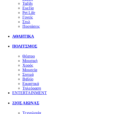
Ταξίδι
Ευεξία
Pet Life
Γονείς
Στυλ
Προτάσεις
ΑΘΛΗΤΙΚΑ
ΠΟΛΙΤΣΜΟΣ
Θέατρο
Μουσική
Χορός
Μουσεία
Σινεμά
Βιβλίο
Εικαστικά
Τηλεόραση
ENTERTAINMENT
22ΟΣ ΑΙΩΝΑΣ
Τεχνολογία