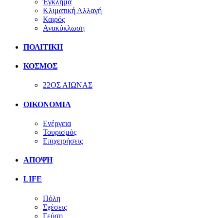
Έγκλημα
Κλιματική Αλλαγή
Καιρός
Ανακύκλωση
ΠΟΛΙΤΙΚΗ
ΚΟΣΜΟΣ
22ΟΣ ΑΙΩΝΑΣ
ΟΙΚΟΝΟΜΙΑ
Ενέργεια
Τουρισμός
Επιχειρήσεις
ΑΠΟΨΗ
LIFE
Πόλη
Σχέσεις
Γεύση