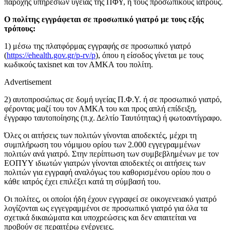
παροχής υπηρεσιών υγείας της ΠΦΥ, ή τους προσωπικούς ιατρούς.
Ο πολίτης εγγράφεται σε προσωπικό γιατρό με τους εξής
τρόπους:
1) μέσω της πλατφόρμας εγγραφής σε προσωπικό γιατρό
(
https://ehealth.gov.gr/p-rv/p
), όπου η είσοδος γίνεται με τους
κωδικούς taxisnet και τον ΑΜΚΑ του πολίτη.
Advertisement
2) αυτοπροσώπως σε δομή υγείας Π.Φ.Υ. ή σε προσωπικό γιατρό,
φέροντας μαζί του τον ΑΜΚΑ του και προς απλή επίδειξη,
έγγραφο ταυτοποίησης (π.χ. Δελτίο Ταυτότητας) ή φωτοαντίγραφο.
Όλες οι αιτήσεις των πολιτών γίνονται αποδεκτές, μέχρι τη
συμπλήρωση του νόμιμου ορίου των 2.000 εγγεγραμμένων
πολιτών ανά γιατρό. Στην περίπτωση των συμβεβλημένων με τον
ΕΟΠΥΥ ιδιωτών γιατρών γίνονται αποδεκτές οι αιτήσεις των
πολιτών για εγγραφή αναλόγως του καθορισμένου ορίου που ο
κάθε ιατρός έχει επιλέξει κατά τη σύμβασή του.
Οι πολίτες, οι οποίοι ήδη έχουν εγγραφεί σε οικογενειακό γιατρό
λογίζονται ως εγγεγραμμένοι σε προσωπικό γιατρό για όλα τα
σχετικά δικαιώματα και υποχρεώσεις και δεν απαιτείται να
προβούν σε περαιτέρω ενέργειες.