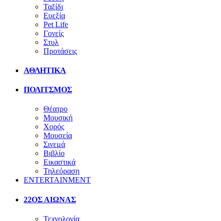
Ταξίδι
Ευεξία
Pet Life
Γονείς
Στυλ
Προτάσεις
ΑΘΛΗΤΙΚΑ
ΠΟΛΙΤΣΜΟΣ
Θέατρο
Μουσική
Χορός
Μουσεία
Σινεμά
Βιβλίο
Εικαστικά
Τηλεόραση
ENTERTAINMENT
22ΟΣ ΑΙΩΝΑΣ
Τεχνολογία