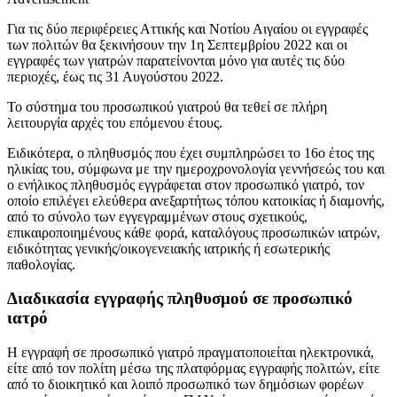
Για τις δύο περιφέρειες Αττικής και Νοτίου Αιγαίου οι εγγραφές
των πολιτών θα ξεκινήσουν την 1η Σεπτεμβρίου 2022 και οι
εγγραφές των γιατρών παρατείνονται μόνο για αυτές τις δύο
περιοχές, έως τις 31 Αυγούστου 2022.
Το σύστημα του προσωπικού γιατρού θα τεθεί σε πλήρη
λειτουργία αρχές του επόμενου έτους.
Ειδικότερα, ο πληθυσμός που έχει συμπληρώσει το 16ο έτος της
ηλικίας του, σύμφωνα με την ημεροχρονολογία γεννήσεώς του και
ο ενήλικος πληθυσμός εγγράφεται στον προσωπικό γιατρό, τον
οποίο επιλέγει ελεύθερα ανεξαρτήτως τόπου κατοικίας ή διαμονής,
από το σύνολο των εγγεγραμμένων στους σχετικούς,
επικαιροποιημένους κάθε φορά, καταλόγους προσωπικών ιατρών,
ειδικότητας γενικής/οικογενειακής ιατρικής ή εσωτερικής
παθολογίας.
Διαδικασία εγγραφής πληθυσμού σε προσωπικό
ιατρό
Η εγγραφή σε προσωπικό γιατρό πραγματοποιείται ηλεκτρονικά,
είτε από τον πολίτη μέσω της πλατφόρμας εγγραφής πολιτών, είτε
από το διοικητικό και λοιπό προσωπικό των δημόσιων φορέων