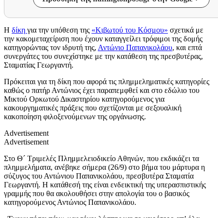
Η
δίκη
για την υπόθεση της
«Κιβωτού του Κόσμου»
σχετικά με
την κακομεταχείριση που έχουν καταγγείλει τρόφιμοι της δομής
κατηγορώντας τον ιδρυτή της,
Αντώνιο Παπανικολάου
, και επτά
συνεργάτες του συνεχίστηκε με την κατάθεση της πρεσβυτέρας,
Σταματίας Γεωργαντή.
Πρόκειται για τη δίκη που αφορά τις πλημμεληματικές κατηγορίες
καθώς ο πατήρ Αντώνιος έχει παραπεμφθεί και στο εδώλιο του
Μικτού Ορκωτού Δικαστηρίου κατηγορούμενος για
κακουργηματικές πράξεις που σχετίζονται με σεξουαλική
κακοποίηση φιλοξενούμενων της οργάνωσης.
Advertisement
Advertisement
Στο Θ´ Τριμελές Πλημμελειοδικείο Αθηνών, που εκδικάζει τα
πλημμελήματα, ανέβηκε σήμερα (26/9) στο βήμα του μάρτυρα η
σύζυγος του Αντώνιου Παπανικολάου, πρεσβυτέρα Σταματία
Γεωργαντή. Η κατάθεσή της είναι ενδεικτική της υπερασπιστικής
γραμμής που θα ακολουθήσει στην απολογία του ο βασικός
κατηγορούμενος Αντώνιος Παπανικολάου.