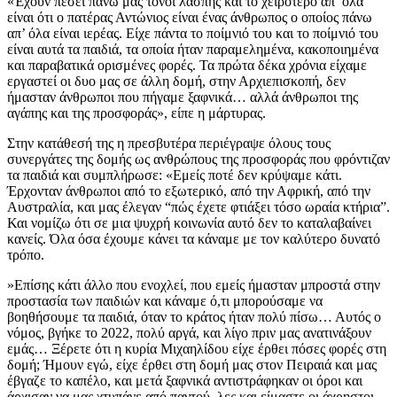
«Έχουν πέσει πάνω μας τόνοι λάσπης και το χειρότερο απ’ όλα
είναι ότι ο πατέρας Αντώνιος είναι ένας άνθρωπος ο οποίος πάνω
απ’ όλα είναι ιερέας. Είχε πάντα το ποίμνιό του και το ποίμνιό του
είναι αυτά τα παιδιά, τα οποία ήταν παραμελημένα, κακοποιημένα
και παραβατικά ορισμένες φορές. Τα πρώτα δέκα χρόνια είχαμε
εργαστεί οι δυο μας σε άλλη δομή, στην Αρχιεπισκοπή, δεν
ήμασταν άνθρωποι που πήγαμε ξαφνικά… αλλά άνθρωποι της
αγάπης και της προσφοράς», είπε η μάρτυρας.
Στην κατάθεσή της η πρεσβυτέρα περιέγραψε όλους τους
συνεργάτες της δομής ως ανθρώπους της προσφοράς που φρόντιζαν
τα παιδιά και συμπλήρωσε: «Εμείς ποτέ δεν κρύψαμε κάτι.
Έρχονταν άνθρωποι από το εξωτερικό, από την Αφρική, από την
Αυστραλία, και μας έλεγαν “πώς έχετε φτιάξει τόσο ωραία κτήρια”.
Και νομίζω ότι σε μια ψυχρή κοινωνία αυτό δεν το καταλαβαίνει
κανείς. Όλα όσα έχουμε κάνει τα κάναμε με τον καλύτερο δυνατό
τρόπο.
»Επίσης κάτι άλλο που ενοχλεί, που εμείς ήμασταν μπροστά στην
προστασία των παιδιών και κάναμε ό,τι μπορούσαμε να
βοηθήσουμε τα παιδιά, όταν το κράτος ήταν πολύ πίσω… Αυτός ο
νόμος, βγήκε το 2022, πολύ αργά, και λίγο πριν μας ανατινάξουν
εμάς… Ξέρετε ότι η κυρία Μιχαηλίδου είχε έρθει πόσες φορές στη
δομή; Ήμουν εγώ, είχε έρθει στη δομή μας στον Πειραιά και μας
έβγαζε το καπέλο, και μετά ξαφνικά αντιστράφηκαν οι όροι και
άρχισαν να μας χτυπάνε από παντού, λες και είμαστε οι άχρηστοι.