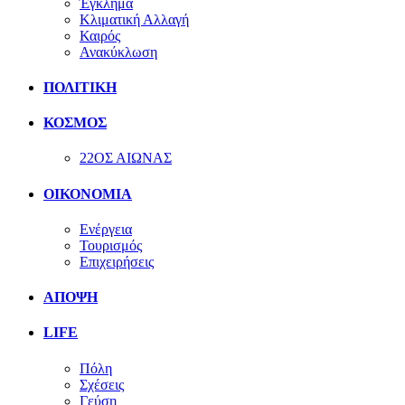
Έγκλημα
Κλιματική Αλλαγή
Καιρός
Ανακύκλωση
ΠΟΛΙΤΙΚΗ
ΚΟΣΜΟΣ
22ΟΣ ΑΙΩΝΑΣ
ΟΙΚΟΝΟΜΙΑ
Ενέργεια
Τουρισμός
Επιχειρήσεις
ΑΠΟΨΗ
LIFE
Πόλη
Σχέσεις
Γεύση