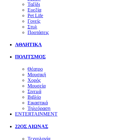
Ταξίδι
Ευεξία
Pet Life
Γονείς
Στυλ
Προτάσεις
ΑΘΛΗΤΙΚΑ
ΠΟΛΙΤΣΜΟΣ
Θέατρο
Μουσική
Χορός
Μουσεία
Σινεμά
Βιβλίο
Εικαστικά
Τηλεόραση
ENTERTAINMENT
22ΟΣ ΑΙΩΝΑΣ
Τεχνολογία