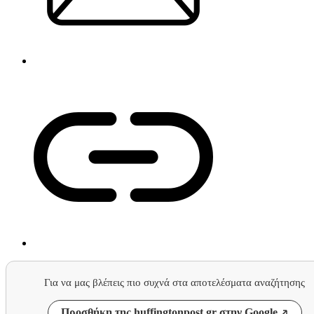
Για να μας βλέπεις πιο συχνά στα αποτελέσματα αναζήτησης
Προσθήκη της huffingtonpost.gr στην Google