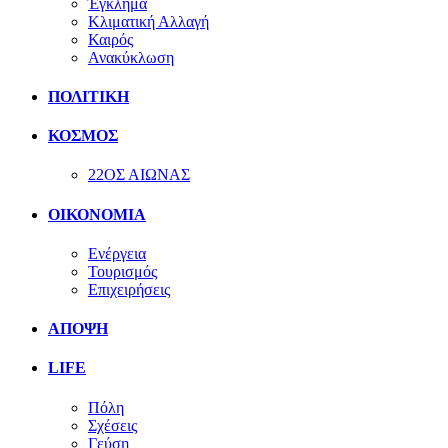
Έγκλημα
Κλιματική Αλλαγή
Καιρός
Ανακύκλωση
ΠΟΛΙΤΙΚΗ
ΚΟΣΜΟΣ
22ΟΣ ΑΙΩΝΑΣ
ΟΙΚΟΝΟΜΙΑ
Ενέργεια
Τουρισμός
Επιχειρήσεις
ΑΠΟΨΗ
LIFE
Πόλη
Σχέσεις
Γεύση