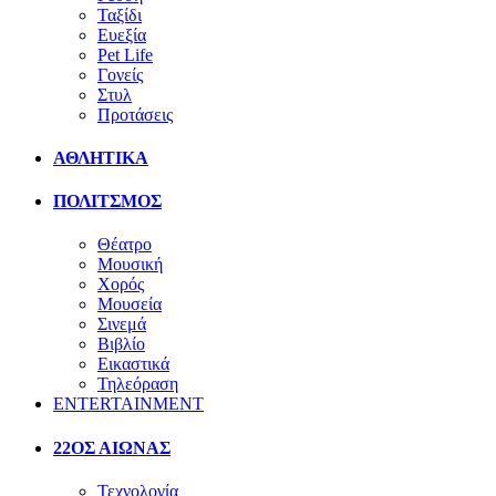
Ταξίδι
Ευεξία
Pet Life
Γονείς
Στυλ
Προτάσεις
ΑΘΛΗΤΙΚΑ
ΠΟΛΙΤΣΜΟΣ
Θέατρο
Μουσική
Χορός
Μουσεία
Σινεμά
Βιβλίο
Εικαστικά
Τηλεόραση
ENTERTAINMENT
22ΟΣ ΑΙΩΝΑΣ
Τεχνολογία