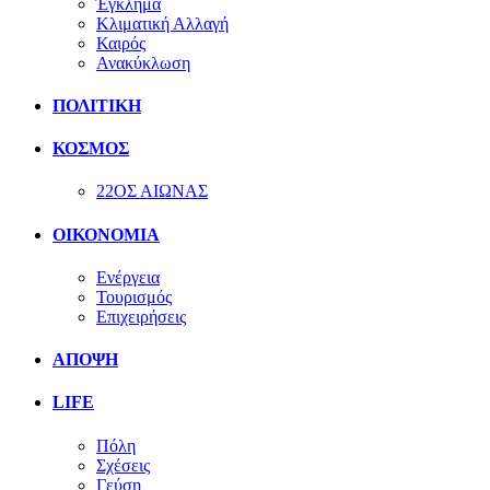
Έγκλημα
Κλιματική Αλλαγή
Καιρός
Ανακύκλωση
ΠΟΛΙΤΙΚΗ
ΚΟΣΜΟΣ
22ΟΣ ΑΙΩΝΑΣ
ΟΙΚΟΝΟΜΙΑ
Ενέργεια
Τουρισμός
Επιχειρήσεις
ΑΠΟΨΗ
LIFE
Πόλη
Σχέσεις
Γεύση