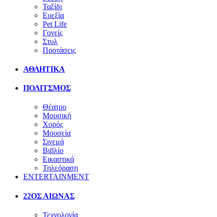
Ταξίδι
Ευεξία
Pet Life
Γονείς
Στυλ
Προτάσεις
ΑΘΛΗΤΙΚΑ
ΠΟΛΙΤΣΜΟΣ
Θέατρο
Μουσική
Χορός
Μουσεία
Σινεμά
Βιβλίο
Εικαστικά
Τηλεόραση
ENTERTAINMENT
22ΟΣ ΑΙΩΝΑΣ
Τεχνολογία