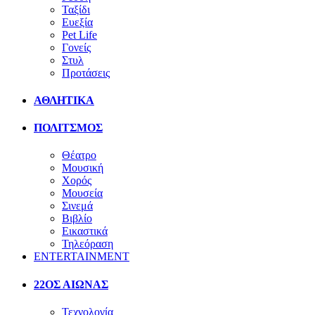
Ταξίδι
Ευεξία
Pet Life
Γονείς
Στυλ
Προτάσεις
ΑΘΛΗΤΙΚΑ
ΠΟΛΙΤΣΜΟΣ
Θέατρο
Μουσική
Χορός
Μουσεία
Σινεμά
Βιβλίο
Εικαστικά
Τηλεόραση
ENTERTAINMENT
22ΟΣ ΑΙΩΝΑΣ
Τεχνολογία