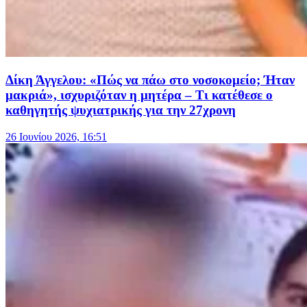
Δίκη Άγγελου: «Πώς να πάω στο νοσοκομείο; Ήταν
μακριά», ισχυριζόταν η μητέρα – Τι κατέθεσε ο
καθηγητής ψυχιατρικής για την 27χρονη
26 Ιουνίου 2026, 16:51