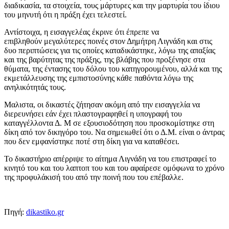
διαδικασία, τα στοιχεία, τους μάρτυρες και την μαρτυρία του ίδιου
του μηνυτή ότι η πράξη έχει τελεστεί.
Αντίστοιχα, η εισαγγελέας έκρινε ότι έπρεπε να
επιβληθούν μεγαλύτερες ποινές στον Δημήτρη Λιγνάδη και στις
δυο περιπτώσεις για τις οποίες καταδικάστηκε, λόγω της απαξίας
και της βαρύτητας της πράξης, της βλάβης που προξένησε στα
θύματα, της έντασης του δόλου του κατηγορουμένου, αλλά και της
εκμετάλλευσης της εμπιστοσύνης κάθε παθόντα λόγω της
ανηλικότητάς τους.
Μαλιστα, οι δικαστές ζήτησαν ακόμη από την εισαγγελία να
διερευνήσει εάν έχει πλαστογραφηθεί η υπογραφή του
καταγγέλλοντα Δ. Μ σε εξουσιοδότηση που προσκομίστηκε στη
δίκη από τον δικηγόρο του. Να σημειωθεί ότι ο Δ.Μ. είναι ο άντρας
που δεν εμφανίστηκε ποτέ στη δίκη για να καταθέσει.
Το δικαστήριο απέρριψε το αίτημα Λιγνάδη να του επιστραφεί το
κινητό του και του λαπτοπ του και του αφαίρεσε ομόφωνα το χρόνο
της προφυλάκισή του από την ποινή που του επέβαλλε.
Πηγή:
dikastiko.gr