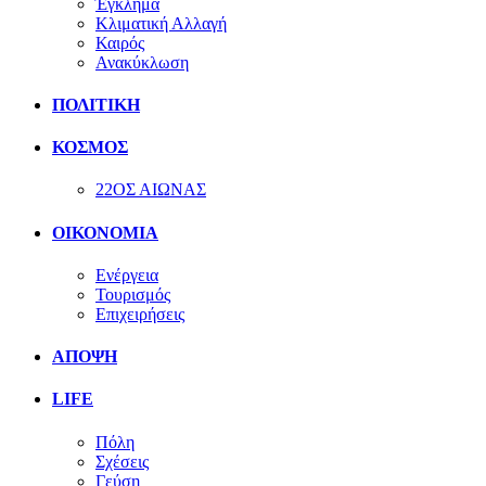
Έγκλημα
Κλιματική Αλλαγή
Καιρός
Ανακύκλωση
ΠΟΛΙΤΙΚΗ
ΚΟΣΜΟΣ
22ΟΣ ΑΙΩΝΑΣ
ΟΙΚΟΝΟΜΙΑ
Ενέργεια
Τουρισμός
Επιχειρήσεις
ΑΠΟΨΗ
LIFE
Πόλη
Σχέσεις
Γεύση