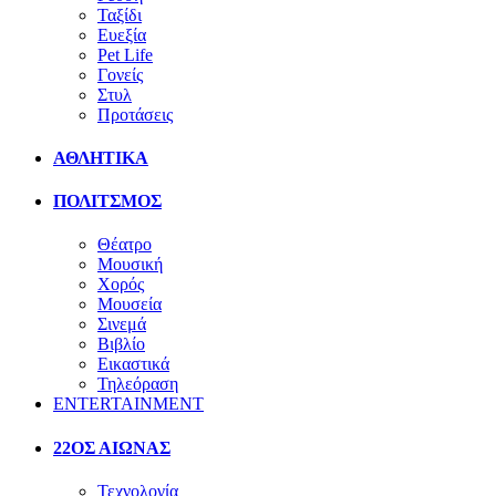
Ταξίδι
Ευεξία
Pet Life
Γονείς
Στυλ
Προτάσεις
ΑΘΛΗΤΙΚΑ
ΠΟΛΙΤΣΜΟΣ
Θέατρο
Μουσική
Χορός
Μουσεία
Σινεμά
Βιβλίο
Εικαστικά
Τηλεόραση
ENTERTAINMENT
22ΟΣ ΑΙΩΝΑΣ
Τεχνολογία