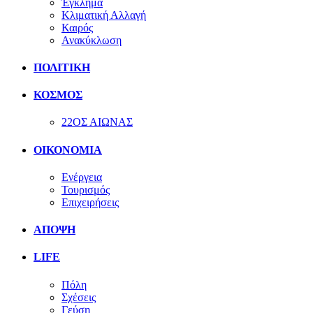
Έγκλημα
Κλιματική Αλλαγή
Καιρός
Ανακύκλωση
ΠΟΛΙΤΙΚΗ
ΚΟΣΜΟΣ
22ΟΣ ΑΙΩΝΑΣ
ΟΙΚΟΝΟΜΙΑ
Ενέργεια
Τουρισμός
Επιχειρήσεις
ΑΠΟΨΗ
LIFE
Πόλη
Σχέσεις
Γεύση