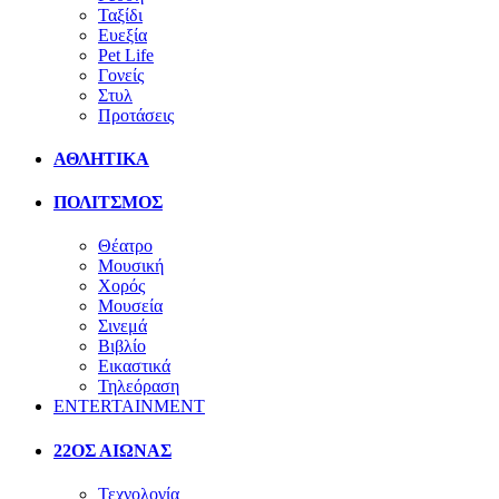
Ταξίδι
Ευεξία
Pet Life
Γονείς
Στυλ
Προτάσεις
ΑΘΛΗΤΙΚΑ
ΠΟΛΙΤΣΜΟΣ
Θέατρο
Μουσική
Χορός
Μουσεία
Σινεμά
Βιβλίο
Εικαστικά
Τηλεόραση
ENTERTAINMENT
22ΟΣ ΑΙΩΝΑΣ
Τεχνολογία