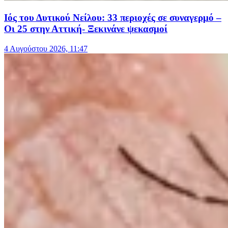
Ιός του Δυτικού Νείλου: 33 περιοχές σε συναγερμό –
Οι 25 στην Αττική- Ξεκινάνε ψεκασμοί
4 Αυγούστου 2026, 11:47