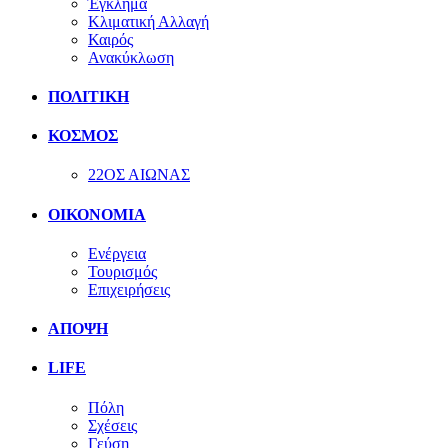
Έγκλημα
Κλιματική Αλλαγή
Καιρός
Ανακύκλωση
ΠΟΛΙΤΙΚΗ
ΚΟΣΜΟΣ
22ΟΣ ΑΙΩΝΑΣ
ΟΙΚΟΝΟΜΙΑ
Ενέργεια
Τουρισμός
Επιχειρήσεις
ΑΠΟΨΗ
LIFE
Πόλη
Σχέσεις
Γεύση