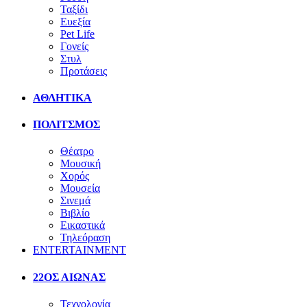
Ταξίδι
Ευεξία
Pet Life
Γονείς
Στυλ
Προτάσεις
ΑΘΛΗΤΙΚΑ
ΠΟΛΙΤΣΜΟΣ
Θέατρο
Μουσική
Χορός
Μουσεία
Σινεμά
Βιβλίο
Εικαστικά
Τηλεόραση
ENTERTAINMENT
22ΟΣ ΑΙΩΝΑΣ
Τεχνολογία