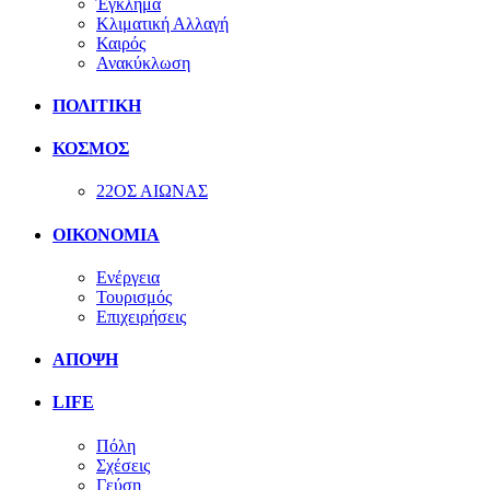
Έγκλημα
Κλιματική Αλλαγή
Καιρός
Ανακύκλωση
ΠΟΛΙΤΙΚΗ
ΚΟΣΜΟΣ
22ΟΣ ΑΙΩΝΑΣ
ΟΙΚΟΝΟΜΙΑ
Ενέργεια
Τουρισμός
Επιχειρήσεις
ΑΠΟΨΗ
LIFE
Πόλη
Σχέσεις
Γεύση