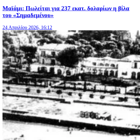
Μαϊάμι: Πωλείται για 237 εκατ. δολαρίων η βίλα
του «Σημαδεμένου»
24 Απριλίου 2026, 16:12