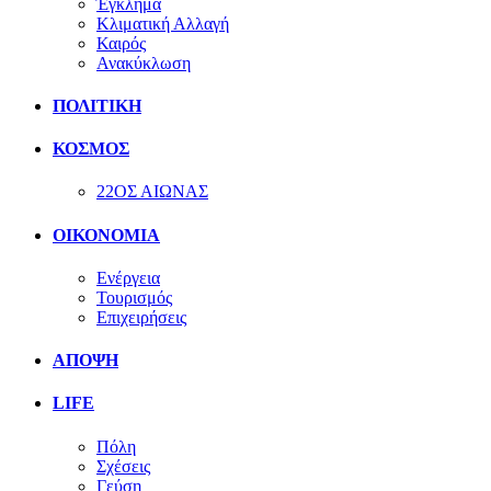
Έγκλημα
Κλιματική Αλλαγή
Καιρός
Ανακύκλωση
ΠΟΛΙΤΙΚΗ
ΚΟΣΜΟΣ
22ΟΣ ΑΙΩΝΑΣ
ΟΙΚΟΝΟΜΙΑ
Ενέργεια
Τουρισμός
Επιχειρήσεις
ΑΠΟΨΗ
LIFE
Πόλη
Σχέσεις
Γεύση