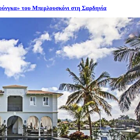
πούνγκα» του Μπερλουσκόνι στη Σαρδηνία