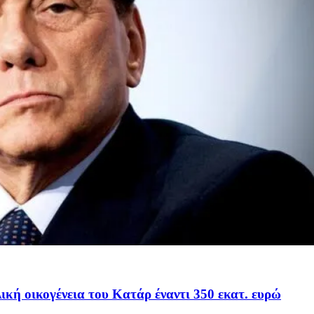
ική οικογένεια του Κατάρ έναντι 350 εκατ. ευρώ