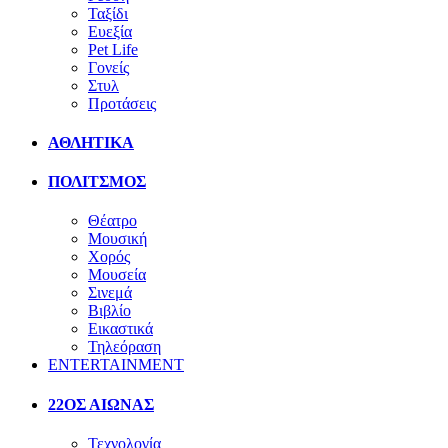
Ταξίδι
Ευεξία
Pet Life
Γονείς
Στυλ
Προτάσεις
ΑΘΛΗΤΙΚΑ
ΠΟΛΙΤΣΜΟΣ
Θέατρο
Μουσική
Χορός
Μουσεία
Σινεμά
Βιβλίο
Εικαστικά
Τηλεόραση
ENTERTAINMENT
22ΟΣ ΑΙΩΝΑΣ
Τεχνολογία