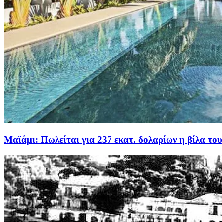
Μαϊάμι: Πωλείται για 237 εκατ. δολαρίων η βίλα τ