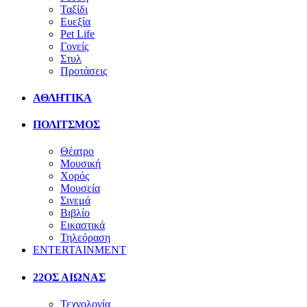
Ταξίδι
Ευεξία
Pet Life
Γονείς
Στυλ
Προτάσεις
ΑΘΛΗΤΙΚΑ
ΠΟΛΙΤΣΜΟΣ
Θέατρο
Μουσική
Χορός
Μουσεία
Σινεμά
Βιβλίο
Εικαστικά
Τηλεόραση
ENTERTAINMENT
22ΟΣ ΑΙΩΝΑΣ
Τεχνολογία