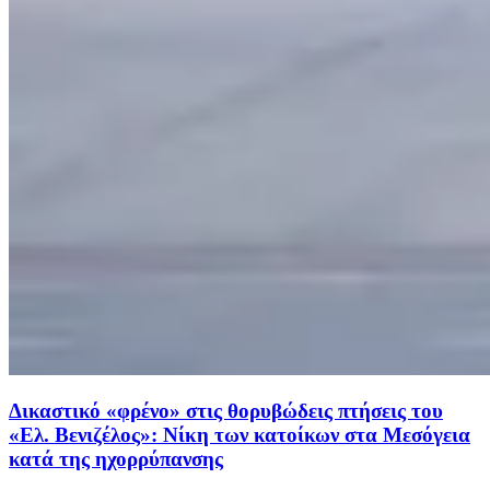
Δικαστικό «φρένο» στις θορυβώδεις πτήσεις του
«Ελ. Βενιζέλος»: Νίκη των κατοίκων στα Μεσόγεια
κατά της ηχορρύπανσης