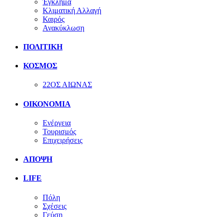
Έγκλημα
Κλιματική Αλλαγή
Καιρός
Ανακύκλωση
ΠΟΛΙΤΙΚΗ
ΚΟΣΜΟΣ
22ΟΣ ΑΙΩΝΑΣ
ΟΙΚΟΝΟΜΙΑ
Ενέργεια
Τουρισμός
Επιχειρήσεις
ΑΠΟΨΗ
LIFE
Πόλη
Σχέσεις
Γεύση