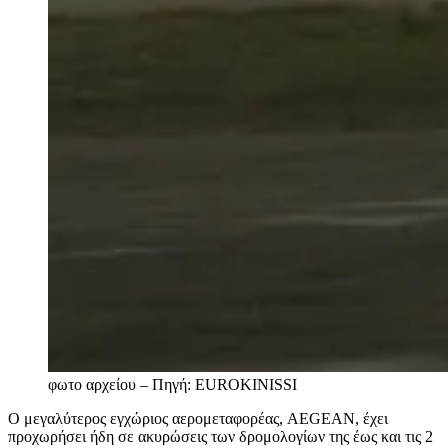
φωτο αρχείου – Πηγή: EUROKINISSI
Ο μεγαλύτερος εγχώριος αερομεταφορέας, AEGEAN, έχει
προχωρήσει ήδη σε ακυρώσεις των δρομολογίων της έως και τις 2