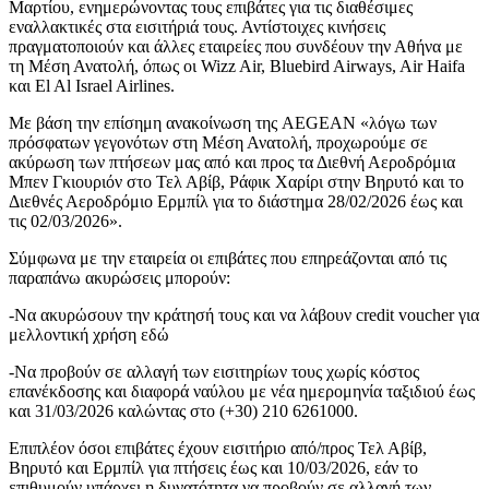
Μαρτίου, ενημερώνοντας τους επιβάτες για τις διαθέσιμες
εναλλακτικές στα εισιτήριά τους. Αντίστοιχες κινήσεις
πραγματοποιούν και άλλες εταιρείες που συνδέουν την Αθήνα με
τη Μέση Ανατολή, όπως οι Wizz Air, Bluebird Airways, Air Haifa
και El Al Israel Airlines.
Με βάση την επίσημη ανακοίνωση της AEGEAN «λόγω των
πρόσφατων γεγονότων στη Μέση Ανατολή, προχωρούμε σε
ακύρωση των πτήσεων μας από και προς τα Διεθνή Αεροδρόμια
Μπεν Γκιουριόν στο Τελ Αβίβ, Ράφικ Χαρίρι στην Βηρυτό και το
Διεθνές Αεροδρόμιο Ερμπίλ για το διάστημα 28/02/2026 έως και
τις 02/03/2026».
Σύμφωνα με την εταιρεία οι επιβάτες που επηρεάζονται από τις
παραπάνω ακυρώσεις μπορούν:
-Να ακυρώσουν την κράτησή τους και να λάβουν credit voucher για
μελλοντική χρήση εδώ
-Να προβούν σε αλλαγή των εισιτηρίων τους χωρίς κόστος
επανέκδοσης και διαφορά ναύλου με νέα ημερομηνία ταξιδιού έως
και 31/03/2026 καλώντας στο (+30) 210 6261000.
Επιπλέον όσοι επιβάτες έχουν εισιτήριο από/προς Τελ Αβίβ,
Βηρυτό και Ερμπίλ για πτήσεις έως και 10/03/2026, εάν το
επιθυμούν υπάρχει η δυνατότητα να προβούν σε αλλαγή των