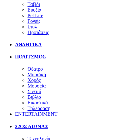
Ταξίδι
Ευεξία
Pet Life
Γονείς
Στυλ
Προτάσεις
ΑΘΛΗΤΙΚΑ
ΠΟΛΙΤΣΜΟΣ
Θέατρο
Μουσική
Χορός
Μουσεία
Σινεμά
Βιβλίο
Εικαστικά
Τηλεόραση
ENTERTAINMENT
22ΟΣ ΑΙΩΝΑΣ
Τεχνολογία