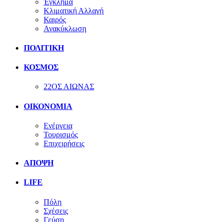
Έγκλημα
Κλιματική Αλλαγή
Καιρός
Ανακύκλωση
ΠΟΛΙΤΙΚΗ
ΚΟΣΜΟΣ
22ΟΣ ΑΙΩΝΑΣ
ΟΙΚΟΝΟΜΙΑ
Ενέργεια
Τουρισμός
Επιχειρήσεις
ΑΠΟΨΗ
LIFE
Πόλη
Σχέσεις
Γεύση