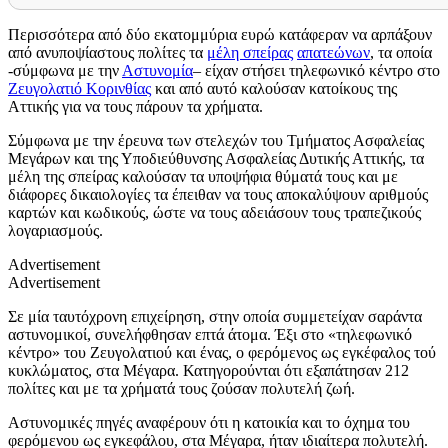
Περισσότερα από δύο εκατομμύρια ευρώ κατάφεραν να αρπάξουν
από ανυποψίαστους πολίτες τα
μέλη σπείρας
απατεώνων
, τα οποία
-σύμφωνα με την
Αστυνομία
– είχαν στήσει τηλεφωνικό κέντρο στο
Ζευγολατιό Κορινθίας
και από αυτό καλούσαν κατοίκους της
Αττικής για να τους πάρουν τα χρήματα.
Σύμφωνα με την έρευνα των στελεχών του Τμήματος Ασφαλείας
Μεγάρων και της Υποδιεύθυνσης Ασφαλείας Δυτικής Αττικής, τα
μέλη της σπείρας καλούσαν τα υποψήφια θύματά τους και με
διάφορες δικαιολογίες τα έπειθαν να τους αποκαλύψουν αριθμούς
καρτών και κωδικούς, ώστε να τους αδειάσουν τους τραπεζικούς
λογαριασμούς.
Advertisement
Advertisement
Σε μία ταυτόχρονη επιχείρηση, στην οποία συμμετείχαν σαράντα
αστυνομικοί, συνελήφθησαν επτά άτομα. Έξι στο «τηλεφωνικό
κέντρο» του Ζευγολατιού και ένας, ο φερόμενος ως εγκέφαλος τού
κυκλώματος, στα Μέγαρα. Κατηγορούνται ότι εξαπάτησαν 212
πολίτες και με τα χρήματά τους ζούσαν πολυτελή ζωή.
Αστυνομικές πηγές αναφέρουν ότι η κατοικία και το όχημα του
φερόμενου ως εγκεφάλου, στα Μέγαρα, ήταν ιδιαίτερα πολυτελή.