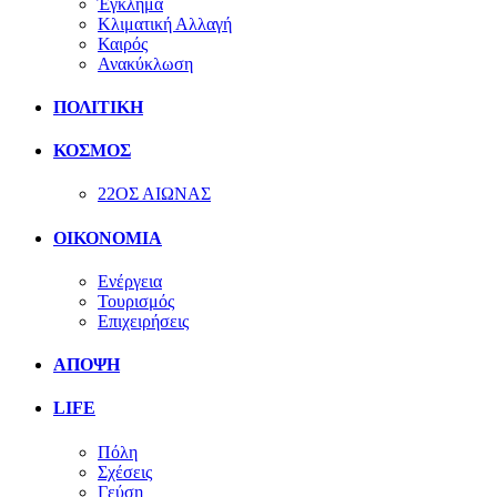
Έγκλημα
Κλιματική Αλλαγή
Καιρός
Ανακύκλωση
ΠΟΛΙΤΙΚΗ
ΚΟΣΜΟΣ
22ΟΣ ΑΙΩΝΑΣ
ΟΙΚΟΝΟΜΙΑ
Ενέργεια
Τουρισμός
Επιχειρήσεις
ΑΠΟΨΗ
LIFE
Πόλη
Σχέσεις
Γεύση