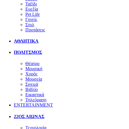
Ταξίδι
Ευεξία
Pet Life
Γονείς
Στυλ
Προτάσεις
ΑΘΛΗΤΙΚΑ
ΠΟΛΙΤΣΜΟΣ
Θέατρο
Μουσική
Χορός
Μουσεία
Σινεμά
Βιβλίο
Εικαστικά
Τηλεόραση
ENTERTAINMENT
22ΟΣ ΑΙΩΝΑΣ
Τεχνολογία