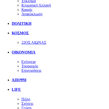
Έγκλημα
Κλιματική Αλλαγή
Καιρός
Ανακύκλωση
ΠΟΛΙΤΙΚΗ
ΚΟΣΜΟΣ
22ΟΣ ΑΙΩΝΑΣ
ΟΙΚΟΝΟΜΙΑ
Ενέργεια
Τουρισμός
Επιχειρήσεις
ΑΠΟΨΗ
LIFE
Πόλη
Σχέσεις
Γεύση