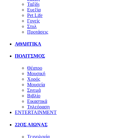
Ταξίδι
Ευεξία
Pet Life
Γονείς
Στυλ
Προτάσεις
ΑΘΛΗΤΙΚΑ
ΠΟΛΙΤΣΜΟΣ
Θέατρο
Μουσική
Χορός
Μουσεία
Σινεμά
Βιβλίο
Εικαστικά
Τηλεόραση
ENTERTAINMENT
22ΟΣ ΑΙΩΝΑΣ
Τεχνολογία