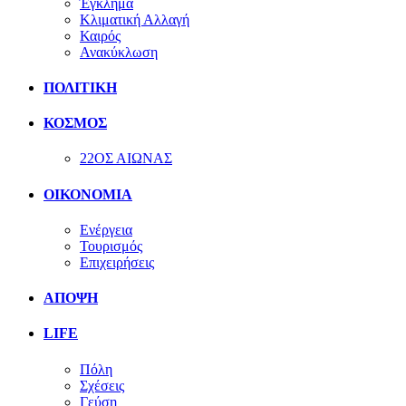
Έγκλημα
Κλιματική Αλλαγή
Καιρός
Ανακύκλωση
ΠΟΛΙΤΙΚΗ
ΚΟΣΜΟΣ
22ΟΣ ΑΙΩΝΑΣ
ΟΙΚΟΝΟΜΙΑ
Ενέργεια
Τουρισμός
Επιχειρήσεις
ΑΠΟΨΗ
LIFE
Πόλη
Σχέσεις
Γεύση