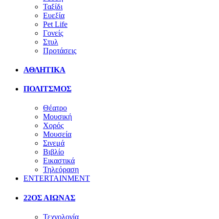
Ταξίδι
Ευεξία
Pet Life
Γονείς
Στυλ
Προτάσεις
ΑΘΛΗΤΙΚΑ
ΠΟΛΙΤΣΜΟΣ
Θέατρο
Μουσική
Χορός
Μουσεία
Σινεμά
Βιβλίο
Εικαστικά
Τηλεόραση
ENTERTAINMENT
22ΟΣ ΑΙΩΝΑΣ
Τεχνολογία