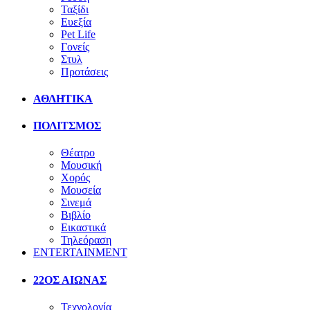
Ταξίδι
Ευεξία
Pet Life
Γονείς
Στυλ
Προτάσεις
ΑΘΛΗΤΙΚΑ
ΠΟΛΙΤΣΜΟΣ
Θέατρο
Μουσική
Χορός
Μουσεία
Σινεμά
Βιβλίο
Εικαστικά
Τηλεόραση
ENTERTAINMENT
22ΟΣ ΑΙΩΝΑΣ
Τεχνολογία