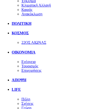
Έγκλημα
Κλιματική Αλλαγή
Καιρός
Ανακύκλωση
ΠΟΛΙΤΙΚΗ
ΚΟΣΜΟΣ
22ΟΣ ΑΙΩΝΑΣ
ΟΙΚΟΝΟΜΙΑ
Ενέργεια
Τουρισμός
Επιχειρήσεις
ΑΠΟΨΗ
LIFE
Πόλη
Σχέσεις
Γεύση