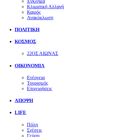
Έγκλημα
Κλιματική Αλλαγή
Καιρός
Ανακύκλωση
ΠΟΛΙΤΙΚΗ
ΚΟΣΜΟΣ
22ΟΣ ΑΙΩΝΑΣ
ΟΙΚΟΝΟΜΙΑ
Ενέργεια
Τουρισμός
Επιχειρήσεις
ΑΠΟΨΗ
LIFE
Πόλη
Σχέσεις
Γεύση