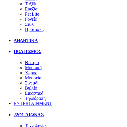
Ταξίδι
Ευεξία
Pet Life
Γονείς
Στυλ
Προτάσεις
ΑΘΛΗΤΙΚΑ
ΠΟΛΙΤΣΜΟΣ
Θέατρο
Μουσική
Χορός
Μουσεία
Σινεμά
Βιβλίο
Εικαστικά
Τηλεόραση
ENTERTAINMENT
22ΟΣ ΑΙΩΝΑΣ
Τεχνολογία