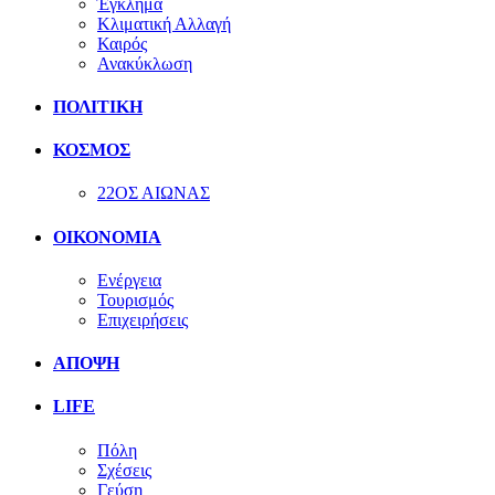
Έγκλημα
Κλιματική Αλλαγή
Καιρός
Ανακύκλωση
ΠΟΛΙΤΙΚΗ
ΚΟΣΜΟΣ
22ΟΣ ΑΙΩΝΑΣ
ΟΙΚΟΝΟΜΙΑ
Ενέργεια
Τουρισμός
Επιχειρήσεις
ΑΠΟΨΗ
LIFE
Πόλη
Σχέσεις
Γεύση