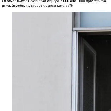
Οι απλές κλίνες Covid είναι σήμερα 3.000 από 1600 πριν από ένα
μήνα. Δηλαδή, τις έχουμε αυξήσει κατά 88%.