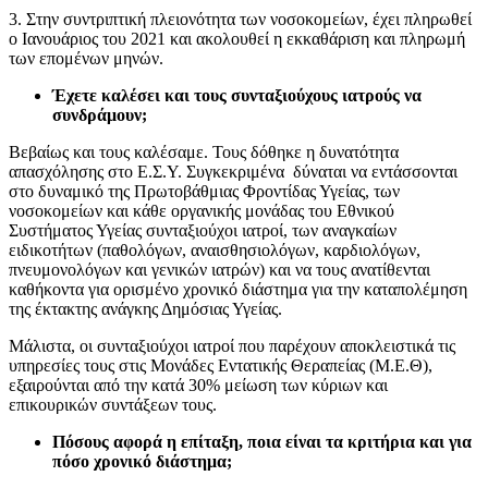
3. Στην συντριπτική πλειονότητα των νοσοκομείων, έχει πληρωθεί
ο Ιανουάριος του 2021 και ακολουθεί η εκκαθάριση και πληρωμή
των επομένων μηνών.
Έχετε καλέσει και τους συνταξιούχους ιατρούς να
συνδράμουν;
Βεβαίως και τους καλέσαμε. Τους δόθηκε η δυνατότητα
απασχόλησης στο Ε.Σ.Υ. Συγκεκριμένα δύναται να εντάσσονται
στο δυναμικό της Πρωτοβάθμιας Φροντίδας Υγείας, των
νοσοκομείων και κάθε οργανικής μονάδας του Εθνικού
Συστήματος Υγείας συνταξιούχοι ιατροί, των αναγκαίων
ειδικοτήτων (παθολόγων, αναισθησιολόγων, καρδιολόγων,
πνευμονολόγων και γενικών ιατρών) και να τους ανατίθενται
καθήκοντα για ορισμένο χρονικό διάστημα για την καταπολέμηση
της έκτακτης ανάγκης Δημόσιας Υγείας.
Μάλιστα, οι συνταξιούχοι ιατροί που παρέχουν αποκλειστικά τις
υπηρεσίες τους στις Μονάδες Εντατικής Θεραπείας (Μ.Ε.Θ),
εξαιρούνται από την κατά 30% μείωση των κύριων και
επικουρικών συντάξεων τους.
Πόσους αφορά η επίταξη, ποια είναι τα κριτήρια και για
πόσο χρονικό διάστημα;