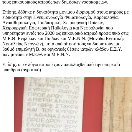
τους επικουρικούς ιατρούς των δημόσιων νοσοκομείων.
Επίσης, δόθηκε η δυνατότητα μόνιμου διορισμού στους ιατρούς με
ειδικότητα στην Πνευμονολογία-Φυματιολογία, Καρδιολογία,
Αναισθησιολογία, Παιδιατρική, Χειρουργική Παίδων,
Χειρουργική, Εσωτερική Παθολογία και Νεφρολογία, που
υπηρέτησαν εντός του 2020 ως επικουρικό ιατρικό προσωπικό στις
Μ.Ε.Θ. Ενηλίκων και Παίδων και Μ.Ε.Ν.Ν. (Μονάδα Εντατικής
Νοσηλείας Νεογνών), μετά από αίτησή τους να διοριστούν, με
βαθμό επιμελητή Β, σε οργανικές θέσεις ιατρών κλάδου Ε.Σ.Υ.
των μονάδων Μ.Ε.Θ. και Μ.Ε.Ν.Ν.
Επίσης, οι εν λόγω ιατροί έχουν απαλλαχθεί από την υπηρεσία
υπαίθρου (αγροτικό).