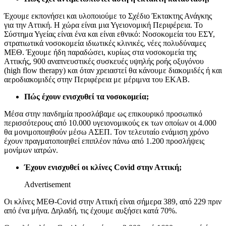
Έχουμε εκπονήσει και υλοποιούμε το Σχέδιο Έκτακτης Ανάγκης
για την Αττική. Η χώρα είναι μια Υγειονομική Περιφέρεια. Το
Σύστημα Υγείας είναι ένα και είναι εθνικό: Νοσοκομεία του ΕΣΥ,
στρατιωτικά νοσοκομεία ιδιωτικές κλινικές, νέες πολυδύναμες
ΜΕΘ. Έχουμε ήδη παραδώσει, κυρίως στα νοσοκομεία της
Αττικής, 900 αναπνευστικές συσκευές υψηλής ροής οξυγόνου
(high flow therapy) και όταν χρειαστεί θα κάνουμε διακομιδές ή και
αεροδιακομιδές στην Περιφέρεια με μέριμνα του ΕΚΑΒ.
Πώς έχουν ενισχυθεί τα νοσοκομεία;
Μέσα στην πανδημία προσλάβαμε ως επικουρικό προσωπικό
περισσότερους από 10.000 υγειονομικούς εκ των οποίων οι 4.000
θα μονιμοποιηθούν μέσω ΑΣΕΠ. Τον τελευταίο ενάμιση χρόνο
έχουν πραγματοποιηθεί επιπλέον πάνω από 1.200 προσλήψεις
μονίμων ιατρών.
Έχουν ενισχυθεί οι κλίνες Covid στην Αττική;
Advertisement
Οι κλίνες ΜΕΘ-Covid στην Αττική είναι σήμερα 389, από 229 πριν
από ένα μήνα. Δηλαδή, τις έχουμε αυξήσει κατά 70%.