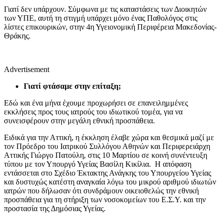
Γιατί δεν υπάρχουν. Σύμφωνα με τις καταστάσεις των Διοικητών
των ΥΠΕ, αυτή τη στιγμή υπάρχει μόνο ένας Παθολόγος στις
λίστες επικουρικών, στην 4η Υγειονομική Περιφέρεια Μακεδονίας-
Θράκης.
Advertisement
Γιατί φτάσαμε στην επίταξη;
Εδώ και ένα μήνα έχουμε προχωρήσει σε επανειλημμένες
εκκλήσεις προς τους ιατρούς του ιδιωτικού τομέα, για να
συνεισφέρουν στην μεγάλη εθνική προσπάθεια.
Ειδικά για την Αττική, η έκκληση έλαβε χώρα και θεσμικά μαζί με
τον Πρόεδρο του Ιατρικού Συλλόγου Αθηνών και Περιφερειάρχη
Αττικής Γιώργο Πατούλη, στις 10 Μαρτίου σε κοινή συνέντευξη
τύπου με τον Υπουργό Υγείας Βασίλη Κικίλια. Η απόφαση
εντάσσεται στο Σχέδιο Έκτακτης Ανάγκης του Υπουργείου Υγείας
και δυστυχώς κατέστη αναγκαία λόγω του μικρού αριθμού ιδιωτών
ιατρών που δήλωσαν ότι συνδράμουν οικειοθελώς την εθνική
προσπάθεια για τη στήριξη των νοσοκομείων του Ε.Σ.Υ. και την
προστασία της Δημόσιας Υγείας.