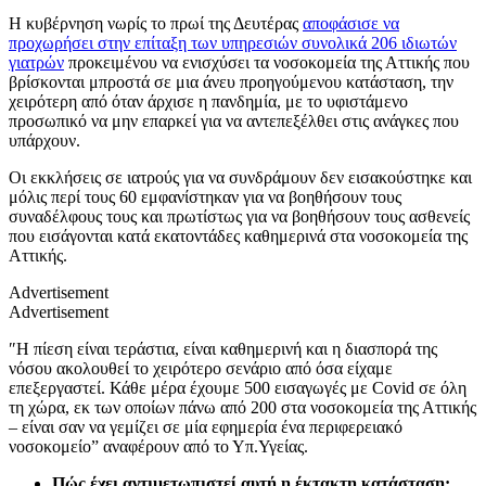
Η κυβέρνηση νωρίς το πρωί της Δευτέρας
αποφάσισε να
προχωρήσει στην επίταξη των υπηρεσιών συνολικά 206 ιδιωτών
γιατρών
προκειμένου να ενισχύσει τα νοσοκομεία της Αττικής που
βρίσκονται μπροστά σε μια άνευ προηγούμενου κατάσταση, την
χειρότερη από όταν άρχισε η πανδημία, με το υφιστάμενο
προσωπικό να μην επαρκεί για να αντεπεξέλθει στις ανάγκες που
υπάρχουν.
Οι εκκλήσεις σε ιατρούς για να συνδράμουν δεν εισακούστηκε και
μόλις περί τους 60 εμφανίστηκαν για να βοηθήσουν τους
συναδέλφους τους και πρωτίστως για να βοηθήσουν τους ασθενείς
που εισάγονται κατά εκατοντάδες καθημερινά στα νοσοκομεία της
Αττικής.
Advertisement
Advertisement
″Η πίεση είναι τεράστια, είναι καθημερινή και η διασπορά της
νόσου ακολουθεί το χειρότερο σενάριο από όσα είχαμε
επεξεργαστεί. Κάθε μέρα έχουμε 500 εισαγωγές με Covid σε όλη
τη χώρα, εκ των οποίων πάνω από 200 στα νοσοκομεία της Αττικής
– είναι σαν να γεμίζει σε μία εφημερία ένα περιφερειακό
νοσοκομείο” αναφέρουν από το Υπ.Υγείας.
Πώς έχει αντιμετωπιστεί αυτή η έκτακτη κατάσταση;