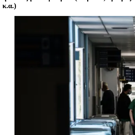
κ.α.)