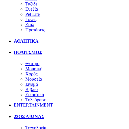
Ταξίδι
Ευεξία
Pet Life
Γονείς
Στυλ
Προτάσεις
ΑΘΛΗΤΙΚΑ
ΠΟΛΙΤΣΜΟΣ
Θέατρο
Μουσική
Χορός
Μουσεία
Σινεμά
Βιβλίο
Εικαστικά
Τηλεόραση
ENTERTAINMENT
22ΟΣ ΑΙΩΝΑΣ
Τεχνολογία