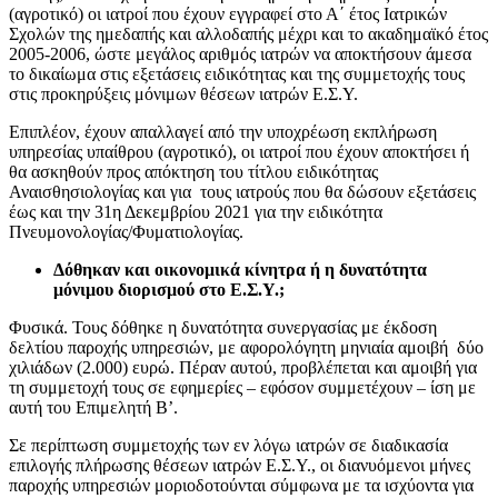
(αγροτικό) οι ιατροί που έχουν εγγραφεί στο Α΄ έτος Ιατρικών
Σχολών της ημεδαπής και αλλοδαπής μέχρι και το ακαδημαϊκό έτος
2005-2006, ώστε μεγάλος αριθμός ιατρών να αποκτήσουν άμεσα
το δικαίωμα στις εξετάσεις ειδικότητας και της συμμετοχής τους
στις προκηρύξεις μόνιμων θέσεων ιατρών Ε.Σ.Υ.
Επιπλέον, έχουν απαλλαγεί από την υποχρέωση εκπλήρωση
υπηρεσίας υπαίθρου (αγροτικό), οι ιατροί που έχουν αποκτήσει ή
θα ασκηθούν προς απόκτηση του τίτλου ειδικότητας
Αναισθησιολογίας και για τους ιατρούς που θα δώσουν εξετάσεις
έως και την 31η Δεκεμβρίου 2021 για την ειδικότητα
Πνευμονολογίας/Φυματιολογίας.
Δόθηκαν και οικονομικά κίνητρα ή η δυνατότητα
μόνιμου διορισμού στο Ε.Σ.Υ.;
Φυσικά. Τους δόθηκε η δυνατότητα συνεργασίας με έκδοση
δελτίου παροχής υπηρεσιών, με αφορολόγητη μηνιαία αμοιβή δύο
χιλιάδων (2.000) ευρώ. Πέραν αυτού, προβλέπεται και αμοιβή για
τη συμμετοχή τους σε εφημερίες – εφόσον συμμετέχουν – ίση με
αυτή του Επιμελητή Β’.
Σε περίπτωση συμμετοχής των εν λόγω ιατρών σε διαδικασία
επιλογής πλήρωσης θέσεων ιατρών Ε.Σ.Υ., οι διανυόμενοι μήνες
παροχής υπηρεσιών μοριοδοτούνται σύμφωνα με τα ισχύοντα για