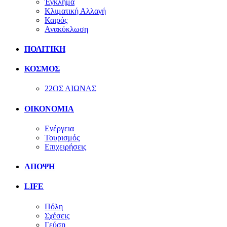
Έγκλημα
Κλιματική Αλλαγή
Καιρός
Ανακύκλωση
ΠΟΛΙΤΙΚΗ
ΚΟΣΜΟΣ
22ΟΣ ΑΙΩΝΑΣ
ΟΙΚΟΝΟΜΙΑ
Ενέργεια
Τουρισμός
Επιχειρήσεις
ΑΠΟΨΗ
LIFE
Πόλη
Σχέσεις
Γεύση