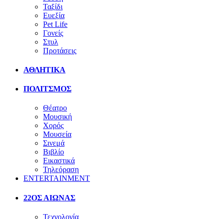
Ταξίδι
Ευεξία
Pet Life
Γονείς
Στυλ
Προτάσεις
ΑΘΛΗΤΙΚΑ
ΠΟΛΙΤΣΜΟΣ
Θέατρο
Μουσική
Χορός
Μουσεία
Σινεμά
Βιβλίο
Εικαστικά
Τηλεόραση
ENTERTAINMENT
22ΟΣ ΑΙΩΝΑΣ
Τεχνολογία