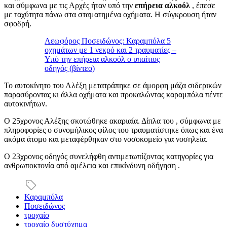
και σύμφωνα με τις Αρχές ήταν υπό την
επήρεια αλκοόλ
, έπεσε
με ταχύτητα πάνω στα σταματημένα οχήματα. Η σύγκρουση ήταν
σφοδρή.
Λεωφόρος Ποσειδώνος: Καραμπόλα 5
οχημάτων με 1 νεκρό και 2 τραυματίες –
Υπό την επήρεια αλκοόλ ο υπαίτιος
οδηγός (βίντεο)
Το αυτοκίνητο του Αλέξη μετατράπηκε σε άμορφη μάζα σιδερικών
παρασύροντας κι άλλα οχήματα και προκαλώντας καραμπόλα πέντε
αυτοκινήτων.
Ο 25χρονος Αλέξης σκοτώθηκε ακαριαία. Δίπλα του , σύμφωνα με
πληροφορίες ο συνομήλικος φίλος του τραυματίστηκε όπως και ένα
ακόμα άτομο και μεταφέρθηκαν στο νοσοκομείο για νοσηλεία.
Ο 23χρονος οδηγός συνελήφθη αντιμετωπίζοντας κατηγορίες για
ανθρωποκτονία από αμέλεια και επικίνδυνη οδήγηση .
Καραμπόλα
Ποσειδώνος
τροχαίο
τροχαίο δυστύχημα