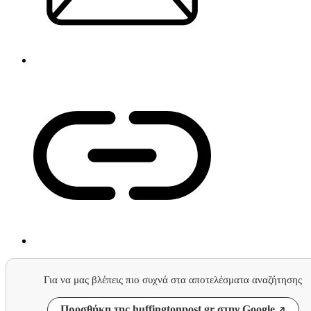
Για να μας βλέπεις πιο συχνά στα αποτελέσματα αναζήτησης
Προσθήκη της huffingtonpost.gr στην Google