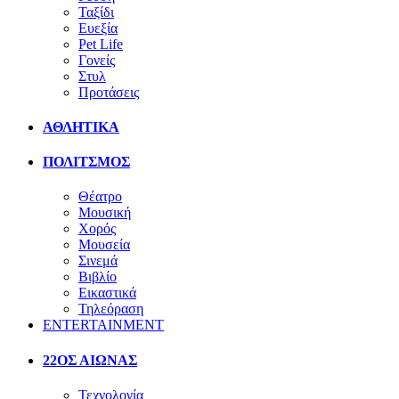
Ταξίδι
Ευεξία
Pet Life
Γονείς
Στυλ
Προτάσεις
ΑΘΛΗΤΙΚΑ
ΠΟΛΙΤΣΜΟΣ
Θέατρο
Μουσική
Χορός
Μουσεία
Σινεμά
Βιβλίο
Εικαστικά
Τηλεόραση
ENTERTAINMENT
22ΟΣ ΑΙΩΝΑΣ
Τεχνολογία