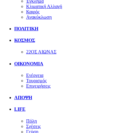
Έγκλημα
Κλιματική Αλλαγή
Καιρός
Ανακύκλωση
ΠΟΛΙΤΙΚΗ
ΚΟΣΜΟΣ
22ΟΣ ΑΙΩΝΑΣ
ΟΙΚΟΝΟΜΙΑ
Ενέργεια
Τουρισμός
Επιχειρήσεις
ΑΠΟΨΗ
LIFE
Πόλη
Σχέσεις
Γεύση