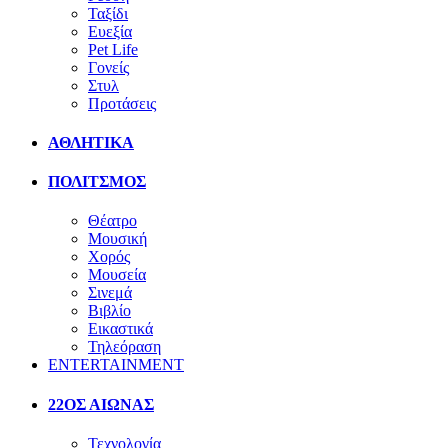
Ταξίδι
Ευεξία
Pet Life
Γονείς
Στυλ
Προτάσεις
ΑΘΛΗΤΙΚΑ
ΠΟΛΙΤΣΜΟΣ
Θέατρο
Μουσική
Χορός
Μουσεία
Σινεμά
Βιβλίο
Εικαστικά
Τηλεόραση
ENTERTAINMENT
22ΟΣ ΑΙΩΝΑΣ
Τεχνολογία