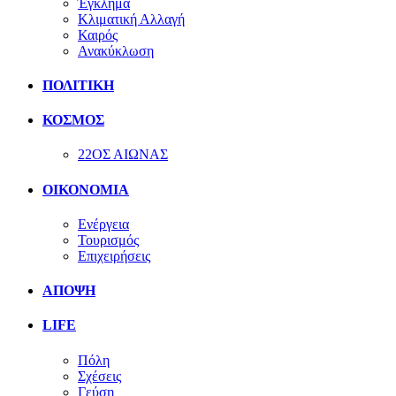
Έγκλημα
Κλιματική Αλλαγή
Καιρός
Ανακύκλωση
ΠΟΛΙΤΙΚΗ
ΚΟΣΜΟΣ
22ΟΣ ΑΙΩΝΑΣ
ΟΙΚΟΝΟΜΙΑ
Ενέργεια
Τουρισμός
Επιχειρήσεις
ΑΠΟΨΗ
LIFE
Πόλη
Σχέσεις
Γεύση