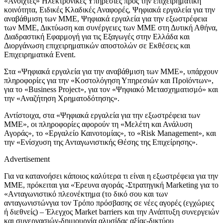
«Ανοιχτές» Ηλεκτρονικές Υπηρεσίες προς την επιχειρηματική
κοινότητα, Ειδικές Κλαδικές Αναφορές, Ψηφιακά εργαλεία για την
αναβάθμιση των ΜΜΕ, Ψηφιακά εργαλεία για την εξωστρέφεια
των ΜΜΕ, Δικτύωση και συνέργειες των ΜΜΕ στη Δυτική Αθήνα,
Διαδραστική Εφαρμογή για τις Εξαγωγές στην Ελλάδα και
Διοργάνωση επιχειρηματικών αποστολών σε Εκθέσεις και
Επιχειρηματικά Event.
Στα «Ψηφιακά εργαλεία για την αναβάθμιση των ΜΜΕ», υπάρχουν
πληροφορίες για την «Κοστολόγηση Υπηρεσιών και Προϊόντων»,
για το «Business Project», για τον «Ψηφιακό Μετασχηματισμό» και
την «Αναζήτηση Χρηματοδότησης».
Αντίστοιχα, στα «Ψηφιακά εργαλεία για την εξωστρέφεια των
ΜΜΕ», οι πληροφορίες αφορούν τη «Μελέτη και Ανάλυση
Αγοράς», το «Εργαλείο Καινοτομίας», το «Risk Management», και
την «Ενίσχυση της Ανταγωνιστικής Θέσης της Επιχείρησης».
Advertisement
Για να κατανοήσει κάποιος καλύτερα τι είναι η εξωστρέφεια για την
ΜΜΕ, πρόκειται για «Έρευνα αγοράς -Στρατηγική Marketing για το
«Aνταγωνιστικό πλεονέκτημα (το δικό σου και των
ανταγωνιστώνγια τον Τρόπο πρόσβασης σε νέες αγορές (εγχώριες
ή διεθνείς) – Έλεγχος Market barriers και την Ανάπτυξη συνεργειών
και συνεργασιών-δημιουργία αλυσίδας αξίας-δικτύου