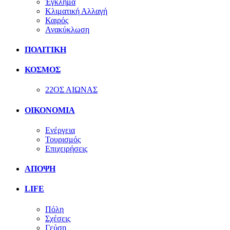
Έγκλημα
Κλιματική Αλλαγή
Καιρός
Ανακύκλωση
ΠΟΛΙΤΙΚΗ
ΚΟΣΜΟΣ
22ΟΣ ΑΙΩΝΑΣ
ΟΙΚΟΝΟΜΙΑ
Ενέργεια
Τουρισμός
Επιχειρήσεις
ΑΠΟΨΗ
LIFE
Πόλη
Σχέσεις
Γεύση