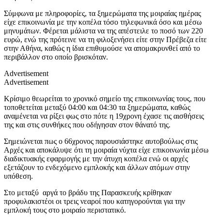
Σύμφωνα με πληροφορίες, τα ξημερώματα της μοιραίας ημέρας
είχε επικοινωνία με την κοπέλα τόσο τηλεφωνικά όσο και μέσω
μηνυμάτων. Φέρεται μάλιστα να της απέστειλε το ποσό των 220
ευρώ, ενώ της πρότεινε να τη φιλοξενήσει είτε στην Πρέβεζα είτε
στην Αθήνα, καθώς η ίδια επιθυμούσε να απομακρυνθεί από το
περιβάλλον στο οποίο βρισκόταν.
Advertisement
Advertisement
Κρίσιμο θεωρείται το χρονικό σημείο της επικοινωνίας τους, που
τοποθετείται μεταξύ 04:00 και 04:30 τα ξημερώματα, καθώς
αναμένεται να ρίξει φως στο πότε η 19χρονη έχασε τις αισθήσεις
της και στις συνθήκες που οδήγησαν στον θάνατό της.
Σημειώνεται πως ο 66χρονος παρουσιάστηκε αυτοβούλως στις
Αρχές και αποκάλυψε ότι τη μοιραία νύχτα είχε επικοινωνία μέσω
διαδικτυακής εφαρμογής με την άτυχη κοπέλα ενώ οι αρχές
εξετάζουν το ενδεχόμενο εμπλοκής και άλλων ατόμων στην
υπόθεση.
Στο μεταξύ αργά το βράδυ της Παρασκευής κρίθηκαν
προφυλακιστέοι οι τρεις νεαροί που κατηγορούνται για την
εμπλοκή τους στο μοιραίο περιστατικό.