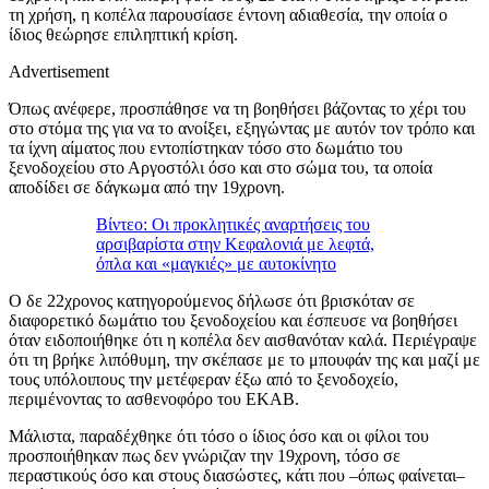
τη χρήση, η κοπέλα παρουσίασε έντονη αδιαθεσία, την οποία ο
ίδιος θεώρησε επιληπτική κρίση.
Advertisement
Όπως ανέφερε, προσπάθησε να τη βοηθήσει βάζοντας το χέρι του
στο στόμα της για να το ανοίξει, εξηγώντας με αυτόν τον τρόπο και
τα ίχνη αίματος που εντοπίστηκαν τόσο στο δωμάτιο του
ξενοδοχείου στο Αργοστόλι όσο και στο σώμα του, τα οποία
αποδίδει σε δάγκωμα από την 19χρονη.
Βίντεο: Οι προκλητικές αναρτήσεις του
αρσιβαρίστα στην Κεφαλονιά με λεφτά,
όπλα και «μαγκιές» με αυτοκίνητο
Ο δε 22χρονος κατηγορούμενος δήλωσε ότι βρισκόταν σε
διαφορετικό δωμάτιο του ξενοδοχείου και έσπευσε να βοηθήσει
όταν ειδοποιήθηκε ότι η κοπέλα δεν αισθανόταν καλά. Περιέγραψε
ότι τη βρήκε λιπόθυμη, την σκέπασε με το μπουφάν της και μαζί με
τους υπόλοιπους την μετέφεραν έξω από το ξενοδοχείο,
περιμένοντας το ασθενοφόρο του ΕΚΑΒ.
Μάλιστα, παραδέχθηκε ότι τόσο ο ίδιος όσο και οι φίλοι του
προσποιήθηκαν πως δεν γνώριζαν την 19χρονη, τόσο σε
περαστικούς όσο και στους διασώστες, κάτι που –όπως φαίνεται–