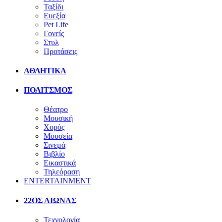
Ταξίδι
Ευεξία
Pet Life
Γονείς
Στυλ
Προτάσεις
ΑΘΛΗΤΙΚΑ
ΠΟΛΙΤΣΜΟΣ
Θέατρο
Μουσική
Χορός
Μουσεία
Σινεμά
Βιβλίο
Εικαστικά
Τηλεόραση
ENTERTAINMENT
22ΟΣ ΑΙΩΝΑΣ
Τεχνολογία