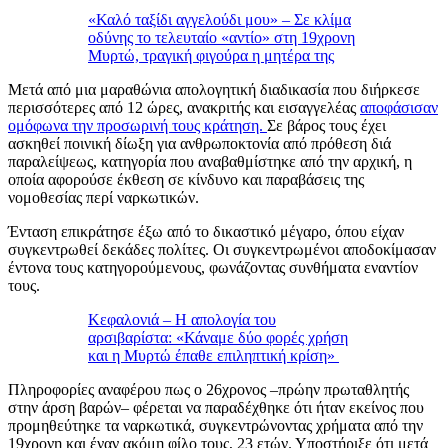
«Καλό ταξίδι αγγελούδι μου» – Σε κλίμα
οδύνης το τελευταίο «αντίο» στη 19χρονη
Μυρτώ, τραγική φιγούρα η μητέρα της
Μετά από μια μαραθώνια απολογητική διαδικασία που διήρκεσε
περισσότερες από 12 ώρες, ανακριτής και εισαγγελέας
αποφάσισαν
ομόφωνα την προσωρινή τους κράτηση.
Σε βάρος τους έχει
ασκηθεί ποινική δίωξη για ανθρωποκτονία από πρόθεση διά
παραλείψεως, κατηγορία που αναβαθμίστηκε από την αρχική, η
οποία αφορούσε έκθεση σε κίνδυνο και παραβάσεις της
νομοθεσίας περί ναρκωτικών.
Ένταση επικράτησε έξω από το δικαστικό μέγαρο, όπου είχαν
συγκεντρωθεί δεκάδες πολίτες. Οι συγκεντρωμένοι αποδοκίμασαν
έντονα τους κατηγορούμενους, φωνάζοντας συνθήματα εναντίον
τους.
Κεφαλονιά – Η απολογία του
αρσιβαρίστα: «Κάναμε δύο φορές χρήση
και η Μυρτώ έπαθε επιληπτική κρίση»
Πληροφορίες αναφέρου πως ο 26χρονος –πρώην πρωταθλητής
στην άρση βαρών– φέρεται να παραδέχθηκε ότι ήταν εκείνος που
προμηθεύτηκε τα ναρκωτικά, συγκεντρώνοντας χρήματα από την
19χρονη και έναν ακόμη φίλο τους, 23 ετών. Υποστήριξε ότι μετά