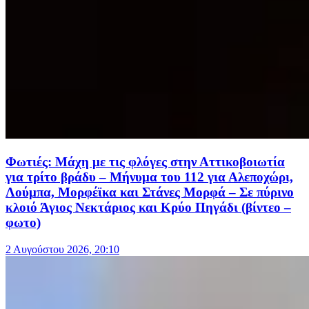
Φωτιές: Μάχη με τις φλόγες στην Αττικοβοιωτία
για τρίτο βράδυ – Μήνυμα του 112 για Αλεποχώρι,
Λούμπα, Μορφέϊκα και Στάνες Μορφά – Σε πύρινο
κλοιό Άγιος Νεκτάριος και Κρύο Πηγάδι (βίντεο –
φωτο)
2 Αυγούστου 2026, 20:10