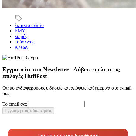
έκτακτο δελτίο
ΕΜΥ
καιρός
καύσωνας
Κλέων
Εγγραφείτε στο Newsletter - Λάβετε πρώτοι τις
επιλογές HuffPost
Οι πιο ενδιαφέρουσες ειδήσεις και απόψεις καθημερινά στο e-mail
σας.
Το email σας
Εγγραφή στις ειδοποιήσεις
Προτείνετε μια διόρθωση