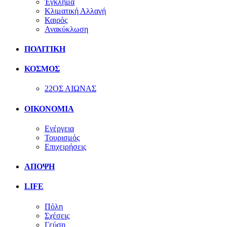
Έγκλημα
Κλιματική Αλλαγή
Καιρός
Ανακύκλωση
ΠΟΛΙΤΙΚΗ
ΚΟΣΜΟΣ
22ΟΣ ΑΙΩΝΑΣ
ΟΙΚΟΝΟΜΙΑ
Ενέργεια
Τουρισμός
Επιχειρήσεις
ΑΠΟΨΗ
LIFE
Πόλη
Σχέσεις
Γεύση