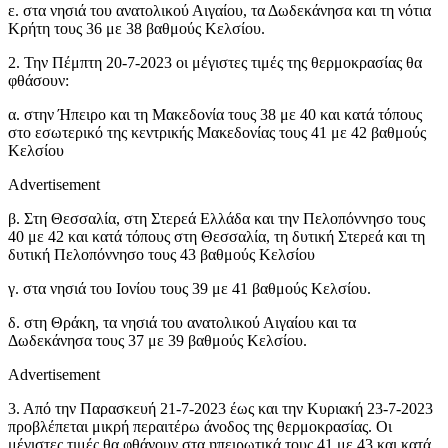
ε. στα νησιά του ανατολικού Αιγαίου, τα Δωδεκάνησα και τη νότια
Κρήτη τους 36 με 38 βαθμούς Κελσίου.
2. Την Πέμπτη 20-7-2023 οι μέγιστες τιμές της θερμοκρασίας θα
φθάσουν:
α. στην Ήπειρο και τη Μακεδονία τους 38 με 40 και κατά τόπους
στο εσωτερικό της κεντρικής Μακεδονίας τους 41 με 42 βαθμούς
Κελσίου
Advertisement
β. Στη Θεσσαλία, στη Στερεά Ελλάδα και την Πελοπόννησο τους
40 με 42 και κατά τόπους στη Θεσσαλία, τη δυτική Στερεά και τη
δυτική Πελοπόννησο τους 43 βαθμούς Κελσίου
γ. στα νησιά του Ιονίου τους 39 με 41 βαθμούς Κελσίου.
δ. στη Θράκη, τα νησιά του ανατολικού Αιγαίου και τα
Δωδεκάνησα τους 37 με 39 βαθμούς Κελσίου.
Advertisement
3. Από την Παρασκευή 21-7-2023 έως και την Κυριακή 23-7-2023
προβλέπεται μικρή περαιτέρω άνοδος της θερμοκρασίας. Οι
μέγιστες τιμές θα φθάνουν στα ηπειρωτικά τους 41 με 43 και κατά