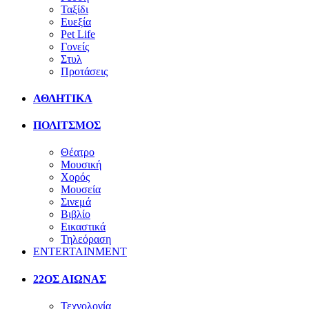
Ταξίδι
Ευεξία
Pet Life
Γονείς
Στυλ
Προτάσεις
ΑΘΛΗΤΙΚΑ
ΠΟΛΙΤΣΜΟΣ
Θέατρο
Μουσική
Χορός
Μουσεία
Σινεμά
Βιβλίο
Εικαστικά
Τηλεόραση
ENTERTAINMENT
22ΟΣ ΑΙΩΝΑΣ
Τεχνολογία