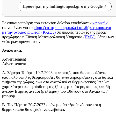
Προσθήκη της huffingtonpost.gr στην Google
Σε επικαιροποίηση του έκτακτου δελτίου επικίνδυνων
καιρικών
φαινομένων για το
κύμα ζέστης που προκαλεί συνθήκες καύσωνα
με την ονομασία Cleon (Κλέων)
σε πολλές περιοχές της χώρας,
προχώρησε η Εθνική Μετεωρολογική Υπηρεσία (
ΕΜΥ
), βάσει των
νεότερων προγνώσεων.
Αναλυτικά
:
Advertisement
Advertisement
Α. Σήμερα Τετάρτη 19-7-2023 οι περιοχές που θα επηρεάζονται
από πολύ υψηλές θερμοκρασίες θα είναι περιορισμένες στα δυτικά
τμήματα της χώρας, ενώ στα ανατολικά οι θερμοκρασίες θα είναι
χαμηλότερες και η αίσθηση της ζέστης μικρότερη, κυρίως επειδή
πνέουν Ετησίες άνεμοι (μελτέμια) που φθάνουν στο Αιγαίο τα 7
μποφόρ.
Β. Την Πέμπτη 20-7-2023 οι άνεμοι θα εξασθενήσουν και η
θερμοκρασία θα αρχίσει να ανεβαίνει.