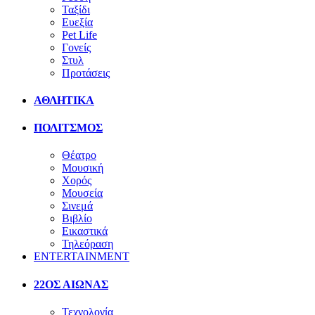
Ταξίδι
Ευεξία
Pet Life
Γονείς
Στυλ
Προτάσεις
ΑΘΛΗΤΙΚΑ
ΠΟΛΙΤΣΜΟΣ
Θέατρο
Μουσική
Χορός
Μουσεία
Σινεμά
Βιβλίο
Εικαστικά
Τηλεόραση
ENTERTAINMENT
22ΟΣ ΑΙΩΝΑΣ
Τεχνολογία