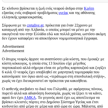
Σε κίνδυνο βρίσκεται η ζωή ενός νεαρού άνδρα στην
Κρήτη
εξαιτίας ενός σοβαρού προβλήματος
υγείας
και της αθάνατης
ελληνικής γραφειοκρατίας.
Σύμφωνα με το
cretalive.gr
, πρόκειται για έναν 22χρονο με
καταγωγή από την Αλβανία, ο οποίος μπορεί να μένει με την
οικογένειά του στην Ελλάδα εδώ και πολλά χρόνια, ωστόσο ακόμη
δεν έχουν καταφέρει να αποκτήσουν νομιμοποιητικά έγγραφα.
Advertisement
Advertisement
Ο άτυχος νεαρός άρχισε να αναπτύσσει μία κύστη, που έμοιαζε με
κύστη κόκκυγος, η οποία στις 13 Ιουλίου είχε μέγεθος
πορτοκαλιού αλλά σήμερα είναι σε μέγεθος καρπουζιού και ζυγίζει
6 κιλά. Ο νεαρός έχει υποβληθεί σε μαγνητική τομογραφία που
κατονόμασε τον όγκο αυτό ως «τεράτωμα στη σπονδυλική στήλη»,
χωρίς να έχει διευκρινιστεί αν πρόκειται για κακοήθεια.
Ο ασθενής ανεβαίνει το δικό του Γολγοθά, με αφόρητους πόνους,
πυρετό αλλά και αδιανόητη δυσοσμία, χωρίς να ξέρει τι να κάνει,
αφού δεν έχει
ΑΜΚΑ
. Το γεγονός αυτό έχει ως αποτέλεσμα να
βρίσκει κλειστές πόρτες στο Δημόσιο Σύστημα Υγείας και έτσι
κινδυνεύει από μέρα σε μέρα και από ώρα σε ώρα. Μάλιστα, από