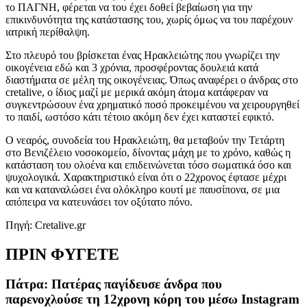
το ΠΑΓΝΗ, φέρεται να του έχει δοθεί βεβαίωση για την
επικινδυνότητα της κατάστασης του, χωρίς όμως να του παρέχουν
ιατρική περίθαλψη.
Στο πλευρό του βρίσκεται ένας Ηρακλειώτης που γνωρίζει την
οικογένεια εδώ και 3 χρόνια, προσφέροντας δουλειά κατά
διαστήματα σε μέλη της οικογένειας. Όπως αναφέρει ο άνδρας στο
cretalive, ο ίδιος μαζί με μερικά ακόμη άτομα κατάφεραν να
συγκεντρώσουν ένα χρηματικό ποσό προκειμένου να χειρουργηθεί
το παιδί, ωστόσο κάτι τέτοιο ακόμη δεν έχει καταστεί εφικτό.
Ο νεαρός, συνοδεία του Ηρακλειώτη, θα μεταβούν την Τετάρτη
στο Βενιζέλειο νοσοκομείο, δίνοντας μάχη με το χρόνο, καθώς η
κατάσταση του ολοένα και επιδεινώνεται τόσο σωματικά όσο και
ψυχολογικά. Χαρακτηριστικό είναι ότι ο 22χρονος έφτασε μέχρι
και να καταναλώσει ένα ολόκληρο κουτί με παυσίπονα, σε μια
απόπειρα να κατευνάσει τον οξύτατο πόνο.
Πηγή: Cretalive.gr
ΠΡΙΝ ΦΥΓΕΤΕ
Πάτρα: Πατέρας παγίδευσε άνδρα που
παρενοχλούσε τη 12χρονη κόρη του μέσω Instagram