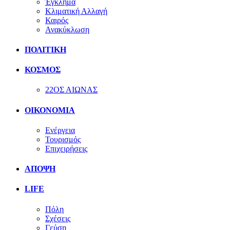
Έγκλημα
Κλιματική Αλλαγή
Καιρός
Ανακύκλωση
ΠΟΛΙΤΙΚΗ
ΚΟΣΜΟΣ
22ΟΣ ΑΙΩΝΑΣ
ΟΙΚΟΝΟΜΙΑ
Ενέργεια
Τουρισμός
Επιχειρήσεις
ΑΠΟΨΗ
LIFE
Πόλη
Σχέσεις
Γεύση