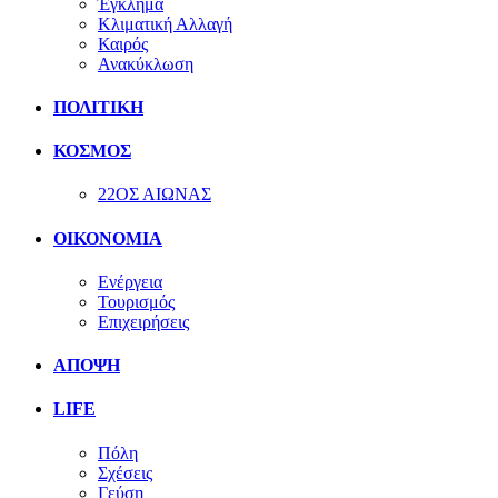
Έγκλημα
Κλιματική Αλλαγή
Καιρός
Ανακύκλωση
ΠΟΛΙΤΙΚΗ
ΚΟΣΜΟΣ
22ΟΣ ΑΙΩΝΑΣ
ΟΙΚΟΝΟΜΙΑ
Ενέργεια
Τουρισμός
Επιχειρήσεις
ΑΠΟΨΗ
LIFE
Πόλη
Σχέσεις
Γεύση