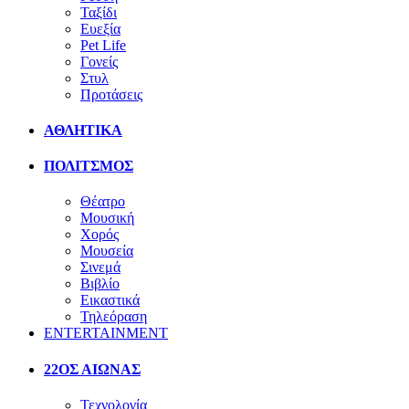
Ταξίδι
Ευεξία
Pet Life
Γονείς
Στυλ
Προτάσεις
ΑΘΛΗΤΙΚΑ
ΠΟΛΙΤΣΜΟΣ
Θέατρο
Μουσική
Χορός
Μουσεία
Σινεμά
Βιβλίο
Εικαστικά
Τηλεόραση
ENTERTAINMENT
22ΟΣ ΑΙΩΝΑΣ
Τεχνολογία