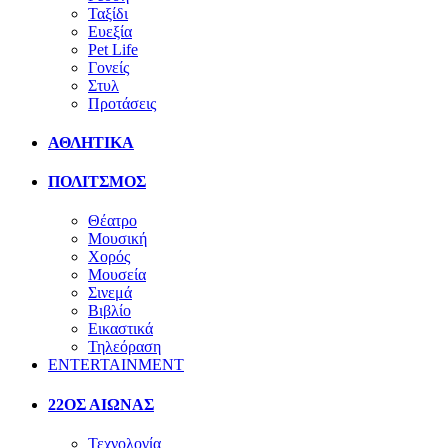
Ταξίδι
Ευεξία
Pet Life
Γονείς
Στυλ
Προτάσεις
ΑΘΛΗΤΙΚΑ
ΠΟΛΙΤΣΜΟΣ
Θέατρο
Μουσική
Χορός
Μουσεία
Σινεμά
Βιβλίο
Εικαστικά
Τηλεόραση
ENTERTAINMENT
22ΟΣ ΑΙΩΝΑΣ
Τεχνολογία