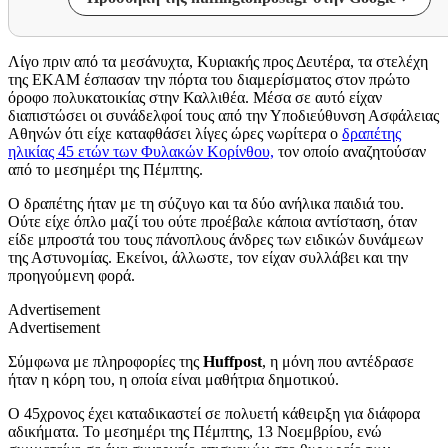
Λίγο πριν από τα μεσάνυχτα, Κυριακής προς Δευτέρα, τα στελέχη
της ΕΚΑΜ έσπασαν την πόρτα του διαμερίσματος στον πρώτο
όροφο πολυκατοικίας στην Καλλιθέα. Μέσα σε αυτό είχαν
διαπιστώσει οι συνάδελφοί τους από την Υποδιεύθυνση Ασφάλειας
Αθηνών ότι είχε καταφθάσει λίγες ώρες νωρίτερα ο
δραπέτης
ηλικίας 45 ετών των Φυλακών Κορίνθου,
τον οποίο αναζητούσαν
από το μεσημέρι της Πέμπτης.
Ο δραπέτης ήταν με τη σύζυγο και τα δύο ανήλικα παιδιά του.
Ούτε είχε όπλο μαζί του ούτε προέβαλε κάποια αντίσταση, όταν
είδε μπροστά του τους πάνοπλους άνδρες των ειδικών δυνάμεων
της Αστυνομίας. Εκείνοι, άλλωστε, τον είχαν συλλάβει και την
προηγούμενη φορά.
Advertisement
Advertisement
Σύμφωνα με πληροφορίες της
Ηuffpost
, η μόνη που αντέδρασε
ήταν η κόρη του, η οποία είναι μαθήτρια δημοτικού.
Ο 45χρονος έχει καταδικαστεί σε πολυετή κάθειρξη για διάφορα
αδικήματα. Το μεσημέρι της Πέμπτης, 13 Νοεμβρίου, ενώ