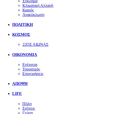
Έγκλημα
Κλιματική Αλλαγή
Καιρός
Ανακύκλωση
ΠΟΛΙΤΙΚΗ
ΚΟΣΜΟΣ
22ΟΣ ΑΙΩΝΑΣ
ΟΙΚΟΝΟΜΙΑ
Ενέργεια
Τουρισμός
Επιχειρήσεις
ΑΠΟΨΗ
LIFE
Πόλη
Σχέσεις
Γεύση