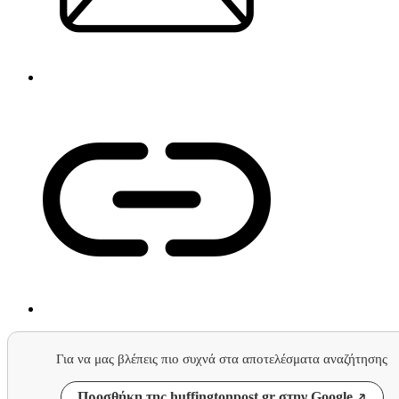
Για να μας βλέπεις πιο συχνά στα αποτελέσματα αναζήτησης
Προσθήκη της huffingtonpost.gr στην Google