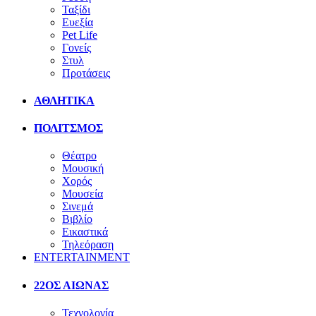
Ταξίδι
Ευεξία
Pet Life
Γονείς
Στυλ
Προτάσεις
ΑΘΛΗΤΙΚΑ
ΠΟΛΙΤΣΜΟΣ
Θέατρο
Μουσική
Χορός
Μουσεία
Σινεμά
Βιβλίο
Εικαστικά
Τηλεόραση
ENTERTAINMENT
22ΟΣ ΑΙΩΝΑΣ
Τεχνολογία