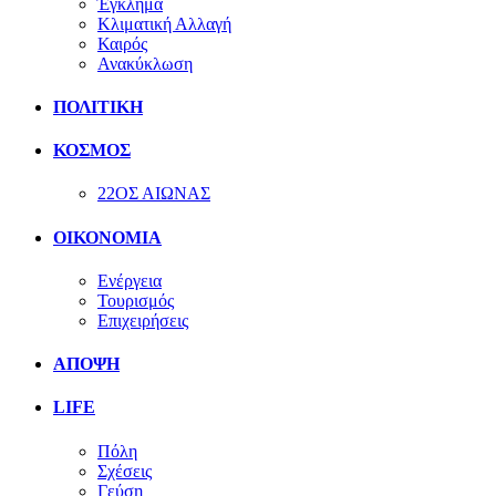
Έγκλημα
Κλιματική Αλλαγή
Καιρός
Ανακύκλωση
ΠΟΛΙΤΙΚΗ
ΚΟΣΜΟΣ
22ΟΣ ΑΙΩΝΑΣ
ΟΙΚΟΝΟΜΙΑ
Ενέργεια
Τουρισμός
Επιχειρήσεις
ΑΠΟΨΗ
LIFE
Πόλη
Σχέσεις
Γεύση