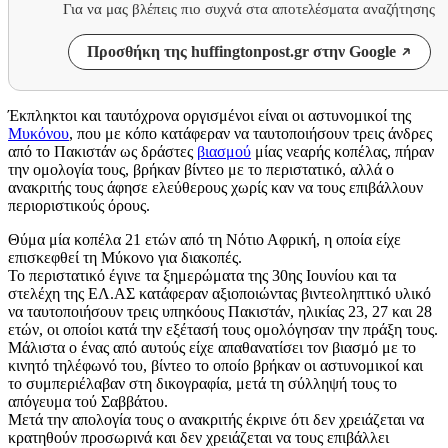
Για να μας βλέπεις πιο συχνά στα αποτελέσματα αναζήτησης
Προσθήκη της huffingtonpost.gr στην Google
Έκπληκτοι και ταυτόχρονα οργισμένοι είναι οι αστυνομικοί της
Μυκόνου
, που με κόπο κατάφεραν να ταυτοποιήσουν τρεις άνδρες
από το Πακιστάν ως δράστες
βιασμού
μίας νεαρής κοπέλας, πήραν
την ομολογία τους, βρήκαν βίντεο με το περιστατικό, αλλά ο
ανακριτής τους άφησε ελεύθερους χωρίς καν να τους επιβάλλουν
περιοριστικούς όρους.
Θύμα μία κοπέλα 21 ετών από τη Νότιο Αφρική, η οποία είχε
επισκεφθεί τη Μύκονο για διακοπές.
Το περιστατικό έγινε τα ξημερώματα της 30ης Ιουνίου και τα
στελέχη της ΕΛ.ΑΣ κατάφεραν αξιοποιώντας βιντεοληπτικό υλικό
να ταυτοποιήσουν τρεις υπηκόους Πακιστάν, ηλικίας 23, 27 και 28
ετών, οι οποίοι κατά την εξέτασή τους ομολόγησαν την πράξη τους.
Μάλιστα ο ένας από αυτούς είχε απαθανατίσει τον βιασμό με το
κινητό τηλέφωνό του, βίντεο το οποίο βρήκαν οι αστυνομικοί και
το συμπεριέλαβαν στη δικογραφία, μετά τη σύλληψή τους το
απόγευμα τού Σαββάτου.
Μετά την απολογία τους ο ανακριτής έκρινε ότι δεν χρειάζεται να
κρατηθούν προσωρινά και δεν χρειάζεται να τους επιβάλλει