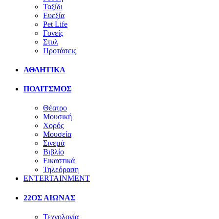
Ταξίδι
Ευεξία
Pet Life
Γονείς
Στυλ
Προτάσεις
ΑΘΛΗΤΙΚΑ
ΠΟΛΙΤΣΜΟΣ
Θέατρο
Μουσική
Χορός
Μουσεία
Σινεμά
Βιβλίο
Εικαστικά
Τηλεόραση
ENTERTAINMENT
22ΟΣ ΑΙΩΝΑΣ
Τεχνολογία