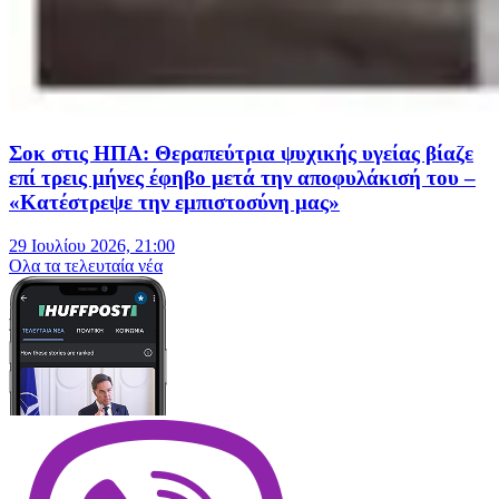
Σοκ στις ΗΠΑ: Θεραπεύτρια ψυχικής υγείας βίαζε
επί τρεις μήνες έφηβο μετά την αποφυλάκισή του –
«Κατέστρεψε την εμπιστοσύνη μας»
29 Ιουλίου 2026, 21:00
Oλα τα τελευταία νέα