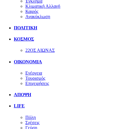
Έγκλημα
Κλιματική Αλλαγή
Καιρός
Ανακύκλωση
ΠΟΛΙΤΙΚΗ
ΚΟΣΜΟΣ
22ΟΣ ΑΙΩΝΑΣ
ΟΙΚΟΝΟΜΙΑ
Ενέργεια
Τουρισμός
Επιχειρήσεις
ΑΠΟΨΗ
LIFE
Πόλη
Σχέσεις
Γεύση