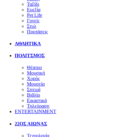
Ταξίδι
Ευεξία
Pet Life
Γονείς
Στυλ
Προτάσεις
ΑΘΛΗΤΙΚΑ
ΠΟΛΙΤΣΜΟΣ
Θέατρο
Μουσική
Χορός
Μουσεία
Σινεμά
Βιβλίο
Εικαστικά
Τηλεόραση
ENTERTAINMENT
22ΟΣ ΑΙΩΝΑΣ
Τεχνολογία