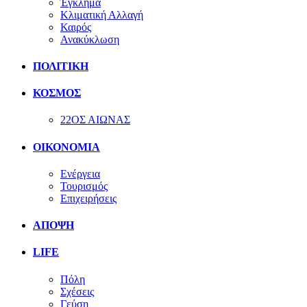
Έγκλημα
Κλιματική Αλλαγή
Καιρός
Ανακύκλωση
ΠΟΛΙΤΙΚΗ
ΚΟΣΜΟΣ
22ΟΣ ΑΙΩΝΑΣ
ΟΙΚΟΝΟΜΙΑ
Ενέργεια
Τουρισμός
Επιχειρήσεις
ΑΠΟΨΗ
LIFE
Πόλη
Σχέσεις
Γεύση