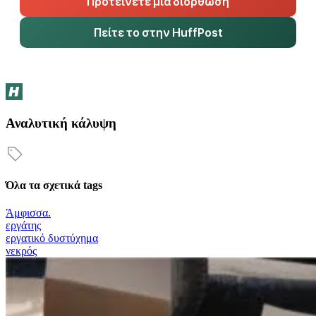
Προτείνετε μια διόρθωση
Πείτε το στην HuffPost
Αναλυτική κάλυψη
Όλα τα σχετικά tags
Άμφισσα.
εργάτης
εργατικό δυστύχημα
νεκρός