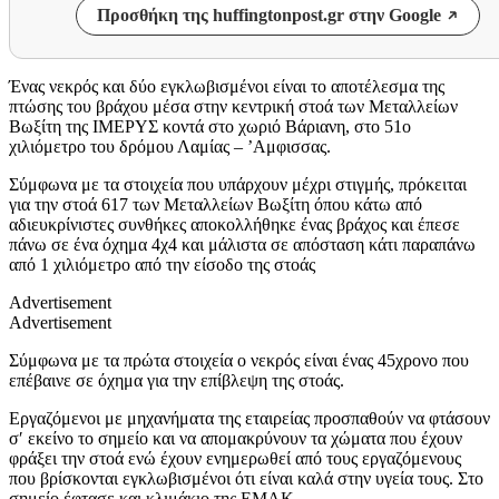
Προσθήκη της huffingtonpost.gr στην Google
Ένας νεκρός και δύο εγκλωβισμένοι είναι το αποτέλεσμα της
πτώσης του βράχου μέσα στην κεντρική στοά των Μεταλλείων
Βωξίτη της ΙΜΕΡΥΣ κοντά στο χωριό Βάριανη, στο 51ο
χιλιόμετρο του δρόμου Λαμίας – ’Αμφισσας.
Σύμφωνα με τα στοιχεία που υπάρχουν μέχρι στιγμής, πρόκειται
για την στοά 617 των Μεταλλείων Βωξίτη όπου κάτω από
αδιευκρίνιστες συνθήκες αποκολλήθηκε ένας βράχος και έπεσε
πάνω σε ένα όχημα 4χ4 και μάλιστα σε απόσταση κάτι παραπάνω
από 1 χιλιόμετρο από την είσοδο της στοάς
Advertisement
Advertisement
Σύμφωνα με τα πρώτα στοιχεία ο νεκρός είναι ένας 45χρονο που
επέβαινε σε όχημα για την επίβλεψη της στοάς.
Εργαζόμενοι με μηχανήματα της εταιρείας προσπαθούν να φτάσουν
σ′ εκείνο το σημείο και να απομακρύνουν τα χώματα που έχουν
φράξει την στοά ενώ έχουν ενημερωθεί από τους εργαζόμενους
που βρίσκονται εγκλωβισμένοι ότι είναι καλά στην υγεία τους. Στο
σημείο έφτασε και κλιμάκιο της ΕΜΑΚ.