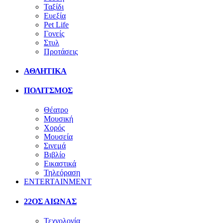
Ταξίδι
Ευεξία
Pet Life
Γονείς
Στυλ
Προτάσεις
ΑΘΛΗΤΙΚΑ
ΠΟΛΙΤΣΜΟΣ
Θέατρο
Μουσική
Χορός
Μουσεία
Σινεμά
Βιβλίο
Εικαστικά
Τηλεόραση
ENTERTAINMENT
22ΟΣ ΑΙΩΝΑΣ
Τεχνολογία