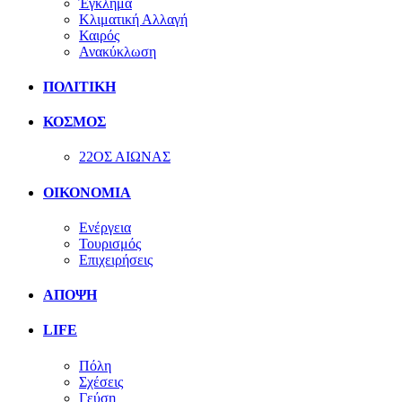
Έγκλημα
Κλιματική Αλλαγή
Καιρός
Ανακύκλωση
ΠΟΛΙΤΙΚΗ
ΚΟΣΜΟΣ
22ΟΣ ΑΙΩΝΑΣ
ΟΙΚΟΝΟΜΙΑ
Ενέργεια
Τουρισμός
Επιχειρήσεις
ΑΠΟΨΗ
LIFE
Πόλη
Σχέσεις
Γεύση