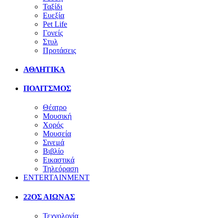
Ταξίδι
Ευεξία
Pet Life
Γονείς
Στυλ
Προτάσεις
ΑΘΛΗΤΙΚΑ
ΠΟΛΙΤΣΜΟΣ
Θέατρο
Μουσική
Χορός
Μουσεία
Σινεμά
Βιβλίο
Εικαστικά
Τηλεόραση
ENTERTAINMENT
22ΟΣ ΑΙΩΝΑΣ
Τεχνολογία