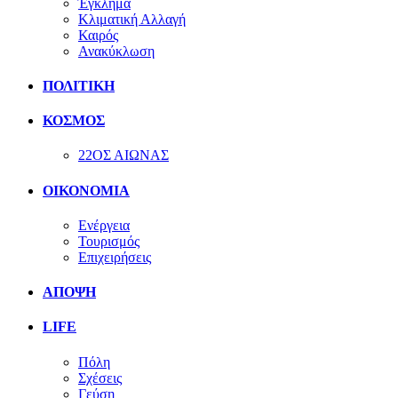
Έγκλημα
Κλιματική Αλλαγή
Καιρός
Ανακύκλωση
ΠΟΛΙΤΙΚΗ
ΚΟΣΜΟΣ
22ΟΣ ΑΙΩΝΑΣ
ΟΙΚΟΝΟΜΙΑ
Ενέργεια
Τουρισμός
Επιχειρήσεις
ΑΠΟΨΗ
LIFE
Πόλη
Σχέσεις
Γεύση