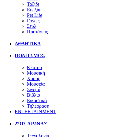
Ταξίδι
Ευεξία
Pet Life
Γονείς
Στυλ
Προτάσεις
ΑΘΛΗΤΙΚΑ
ΠΟΛΙΤΣΜΟΣ
Θέατρο
Μουσική
Χορός
Μουσεία
Σινεμά
Βιβλίο
Εικαστικά
Τηλεόραση
ENTERTAINMENT
22ΟΣ ΑΙΩΝΑΣ
Τεχνολογία