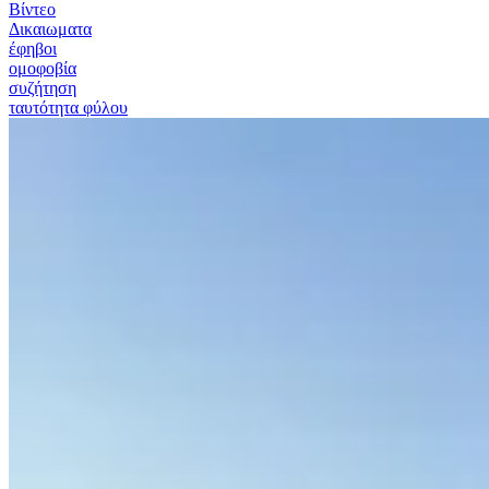
Βίντεο
Δικαιωματα
έφηβοι
ομοφοβία
συζήτηση
ταυτότητα φύλου