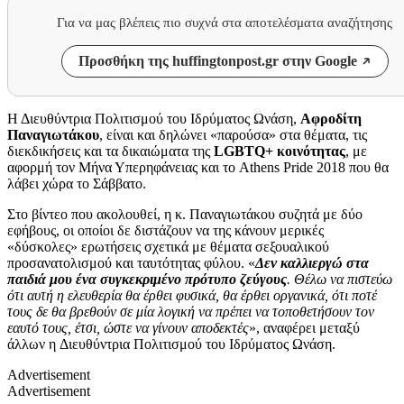
Για να μας βλέπεις πιο συχνά στα αποτελέσματα αναζήτησης
Προσθήκη της huffingtonpost.gr στην Google
Η Διευθύντρια Πολιτισμού του
Ιδρύματος Ωνάση,
Αφροδίτη
Παναγιωτάκου
, είναι και δηλώνει «παρούσα» στα θέματα, τις
διεκδικήσεις και τα δικαιώματα της
LGBTQ
+ κοινότητας
, με
αφορμή τον Μήνα Υπερηφάνειας και το Athens Pride 2018 που θα
λάβει χώρα το Σάββατο.
Στο βίντεο που ακολουθεί, η κ. Παναγιωτάκου συζητά με δύο
εφήβους, οι οποίοι δε διστάζουν να της κάνουν μερικές
«δύσκολες» ερωτήσεις σχετικά με θέματα σεξουαλικού
προσανατολισμού και ταυτότητας φύλου. «
Δεν καλλιεργώ στα
παιδιά μου ένα συγκεκριμένο πρότυπο ζεύγους
. Θέλω να πιστεύω
ότι αυτή η ελευθερία θα έρθει φυσικά, θα έρθει οργανικά, ότι ποτέ
τους δε θα βρεθούν σε μία λογική να πρέπει να τοποθετήσουν τον
εαυτό τους, έτσι, ώστε να γίνουν αποδεκτές
», αναφέρει μεταξύ
άλλων η Διευθύντρια Πολιτισμού του
Ιδρύματος Ωνάση.
Advertisement
Advertisement