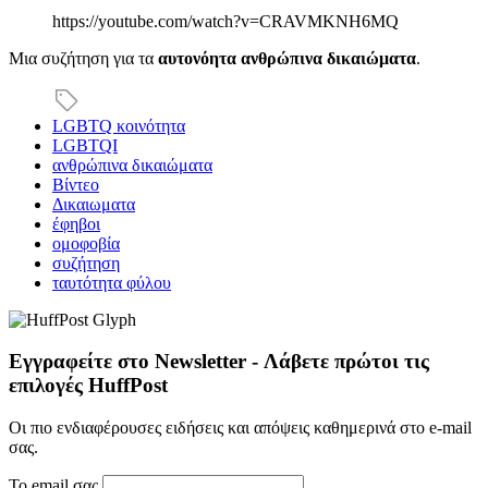
https://youtube.com/watch?v=CRAVMKNH6MQ
Μια συζήτηση για τα
αυτονόητα ανθρώπινα δικαιώματα
.
LGBTQ κοινότητα
LGBTQI
ανθρώπινα δικαιώματα
Βίντεο
Δικαιωματα
έφηβοι
ομοφοβία
συζήτηση
ταυτότητα φύλου
Εγγραφείτε στο Newsletter - Λάβετε πρώτοι τις
επιλογές HuffPost
Οι πιο ενδιαφέρουσες ειδήσεις και απόψεις καθημερινά στο e-mail
σας.
Το email σας