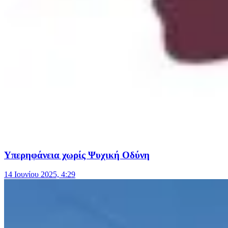
Υπερηφάνεια χωρίς Ψυχική Οδύνη
14 Ιουνίου 2025, 4:29