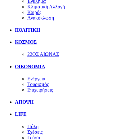
Έγκλημα
Κλιματική Αλλαγή
Καιρός
Ανακύκλωση
ΠΟΛΙΤΙΚΗ
ΚΟΣΜΟΣ
22ΟΣ ΑΙΩΝΑΣ
ΟΙΚΟΝΟΜΙΑ
Ενέργεια
Τουρισμός
Επιχειρήσεις
ΑΠΟΨΗ
LIFE
Πόλη
Σχέσεις
Γεύση