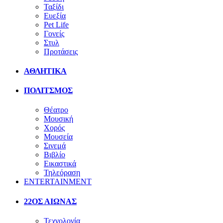
Ταξίδι
Ευεξία
Pet Life
Γονείς
Στυλ
Προτάσεις
ΑΘΛΗΤΙΚΑ
ΠΟΛΙΤΣΜΟΣ
Θέατρο
Μουσική
Χορός
Μουσεία
Σινεμά
Βιβλίο
Εικαστικά
Τηλεόραση
ENTERTAINMENT
22ΟΣ ΑΙΩΝΑΣ
Τεχνολογία