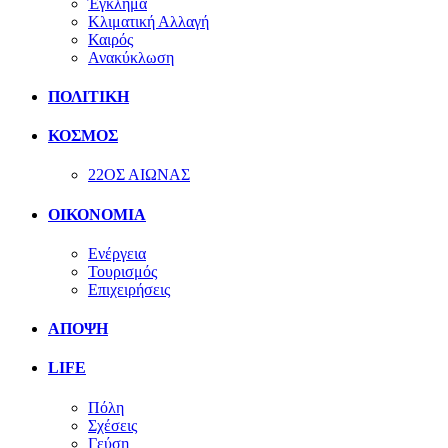
Έγκλημα
Κλιματική Αλλαγή
Καιρός
Ανακύκλωση
ΠΟΛΙΤΙΚΗ
ΚΟΣΜΟΣ
22ΟΣ ΑΙΩΝΑΣ
ΟΙΚΟΝΟΜΙΑ
Ενέργεια
Τουρισμός
Επιχειρήσεις
ΑΠΟΨΗ
LIFE
Πόλη
Σχέσεις
Γεύση