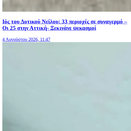
Ιός του Δυτικού Νείλου: 33 περιοχές σε συναγερμό –
Οι 25 στην Αττική- Ξεκινάνε ψεκασμοί
4 Αυγούστου 2026, 11:47