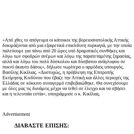
«Από χθες το απόγευμα οι κάτοικοι της βορειοανατολικής Αττικής
δοκιμάζονται από μια εξαιρετικά επικίνδυνη πυρκαγιά, με την οποία
παλεύουμε για πάνω από 20 ώρες υπό δραματικές συνθήκες και
λόγω των σφοδρών ανέμων και λόγω της παρατεταμένης ξηρασίας,
αλλά και λόγω του πολύ δύσκολου και δύσβατου ανάγλυφου σε
πυκνό άκαυτο δάσος», δήλωσε νωρίτερα ο αρμόδιος υπουργός,
Βασίλης Κικίλιας. «Δυστυχώς, η πρόβλεψη της Επιτροπής
Εκτίμησης Κινδύνου που έβαζε την Αττική και άλλες περιοχές της
Ελλάδας σε κόκκινο συναγερμό επιβεβαιώθηκε. Θα συνεχίσουμε
με όλες μας τις δυνάμεις μέχρι να τεθεί σε έλεγχο και να σβήσει
και η τελευταία εστία», υπογράμμισε ο κ. Κικίλιας.
Advertisement
ΔΙΑΒΑΣΤΕ ΕΠΙΣΗΣ: