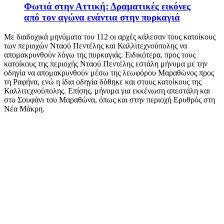
Φωτιά στην Αττική: Δραματικές εικόνες
από τον αγώνα ενάντια στην πυρκαγιά
Με διαδοχικά μηνύματα του 112 οι αρχές κάλεσαν τους κατοίκους
των περιοχών Νταού Πεντέλης και Καλλιτεχνούπολης να
απομακρυνθούν λόγω της πυρκαγιάς. Ειδικότερα, προς τους
κατοίκους της περιοχής Νταού Πεντέλης εστάλη μήνυμα με την
οδηγία να απομακρυνθούν μέσω της λεωφόρου Μαραθώνος προς
τη Ραφήνα, ενώ η ίδια οδηγία δόθηκε και στους κατοίκους της
Καλλιτεχνούπολης. Επίσης, μήνυμα για εκκένωση απεστάλη και
στο Σουφάνι του Μαραθώνα, όπως και στην περιοχή Ερυθρός στη
Νέα Μάκρη.