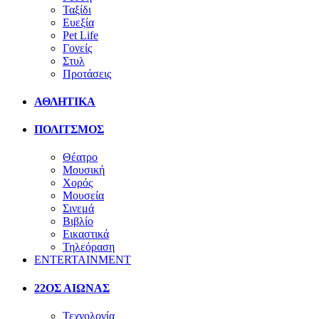
Ταξίδι
Ευεξία
Pet Life
Γονείς
Στυλ
Προτάσεις
ΑΘΛΗΤΙΚΑ
ΠΟΛΙΤΣΜΟΣ
Θέατρο
Μουσική
Χορός
Μουσεία
Σινεμά
Βιβλίο
Εικαστικά
Τηλεόραση
ENTERTAINMENT
22ΟΣ ΑΙΩΝΑΣ
Τεχνολογία