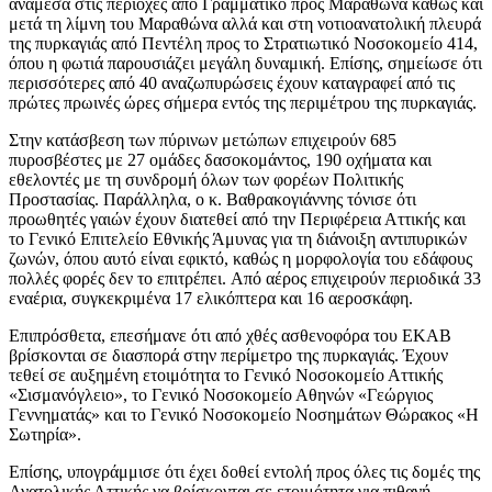
ανάμεσα στις περιοχές από Γραμματικό προς Μαραθώνα καθώς και
μετά τη λίμνη του Μαραθώνα αλλά και στη νοτιοανατολική πλευρά
της πυρκαγιάς από Πεντέλη προς το Στρατιωτικό Νοσοκομείο 414,
όπου η φωτιά παρουσιάζει μεγάλη δυναμική. Επίσης, σημείωσε ότι
περισσότερες από 40 αναζωπυρώσεις έχουν καταγραφεί από τις
πρώτες πρωινές ώρες σήμερα εντός της περιμέτρου της πυρκαγιάς.
Στην κατάσβεση των πύρινων μετώπων επιχειρούν 685
πυροσβέστες με 27 ομάδες δασοκομάντος, 190 οχήματα και
εθελοντές με τη συνδρομή όλων των φορέων Πολιτικής
Προστασίας. Παράλληλα, ο κ. Βαθρακογιάννης τόνισε ότι
προωθητές γαιών έχουν διατεθεί από την Περιφέρεια Αττικής και
το Γενικό Επιτελείο Εθνικής Άμυνας για τη διάνοιξη αντιπυρικών
ζωνών, όπου αυτό είναι εφικτό, καθώς η μορφολογία του εδάφους
πολλές φορές δεν το επιτρέπει. Από αέρος επιχειρούν περιοδικά 33
εναέρια, συγκεκριμένα 17 ελικόπτερα και 16 αεροσκάφη.
Επιπρόσθετα, επεσήμανε ότι από χθές ασθενοφόρα του ΕΚΑΒ
βρίσκονται σε διασπορά στην περίμετρο της πυρκαγιάς. Έχουν
τεθεί σε αυξημένη ετοιμότητα το Γενικό Νοσοκομείο Αττικής
«Σισμανόγλειο», το Γενικό Νοσοκομείο Αθηνών «Γεώργιος
Γεννηματάς» και το Γενικό Νοσοκομείο Νοσημάτων Θώρακος «Η
Σωτηρία».
Επίσης, υπογράμμισε ότι έχει δοθεί εντολή προς όλες τις δομές της
Ανατολικής Αττικής να βρίσκονται σε ετοιμότητα για πιθανή