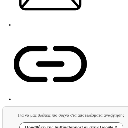
Για να μας βλέπεις πιο συχνά στα αποτελέσματα αναζήτησης
Προσθήκη της huffingtonpost.gr στην Google