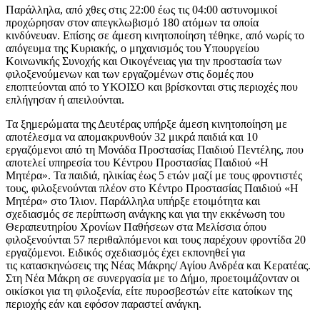
Παράλληλα, από χθες στις 22:00 έως τις 04:00 αστυνομικοί
προχώρησαν στον απεγκλωβισμό 180 ατόμων τα οποία
κινδύνευαν. Επίσης σε άμεση κινητοποίηση τέθηκε, από νωρίς το
απόγευμα της Κυριακής, ο μηχανισμός του Υπουργείου
Κοινωνικής Συνοχής και Οικογένειας για την προστασία των
φιλοξενούμενων και των εργαζομένων στις δομές που
εποπτεύονται από το ΥΚΟΙΣΟ και βρίσκονται στις περιοχές που
επλήγησαν ή απειλούνται.
Τα ξημερώματα της Δευτέρας υπήρξε άμεση κινητοποίηση με
αποτέλεσμα να απομακρυνθούν 32 μικρά παιδιά και 10
εργαζόμενοι από τη Μονάδα Προστασίας Παιδιού Πεντέλης, που
αποτελεί υπηρεσία του Κέντρου Προστασίας Παιδιού «Η
Μητέρα». Τα παιδιά, ηλικίας έως 5 ετών μαζί με τους φροντιστές
τους, φιλοξενούνται πλέον στο Κέντρο Προστασίας Παιδιού «Η
Μητέρα» στο Ίλιον. Παράλληλα υπήρξε ετοιμότητα και
σχεδιασμός σε περίπτωση ανάγκης και για την εκκένωση του
Θεραπευτηρίου Χρονίων Παθήσεων στα Μελίσσια όπου
φιλοξενούνται 57 περιθαλπόμενοι και τους παρέχουν φροντίδα 20
εργαζόμενοι. Ειδικός σχεδιασμός έχει εκπονηθεί για
τις κατασκηνώσεις της Νέας Μάκρης/ Αγίου Ανδρέα και Κερατέας.
Στη Νέα Μάκρη σε συνεργασία με το Δήμο, προετοιμάζονταν οι
οικίσκοι για τη φιλοξενία, είτε πυροσβεστών είτε κατοίκων της
περιοχής εάν και εφόσον παραστεί ανάγκη.