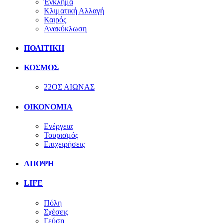
Έγκλημα
Κλιματική Αλλαγή
Καιρός
Ανακύκλωση
ΠΟΛΙΤΙΚΗ
ΚΟΣΜΟΣ
22ΟΣ ΑΙΩΝΑΣ
ΟΙΚΟΝΟΜΙΑ
Ενέργεια
Τουρισμός
Επιχειρήσεις
ΑΠΟΨΗ
LIFE
Πόλη
Σχέσεις
Γεύση