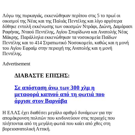
Λόγω της πυρκαγιάς, εκκενώθηκαν περίπου στις 5 το πρωί οι
οικισμοί της Νέας και της Παλιάς Πεντέλης και λίγο αργότερα
δόθηκε εντολή εκκένωσης των οικισμών Ντράφι, Διώνη, Δαμάρασι
Ραφήνας, Νταού Πεντέλης, Αγίου Σπυρίδωνα και Ανατολής Νέας
Μάκρης. Παράλληλα εκκενώθηκαν τα νοσοκομεία Παίδων
Πεντέλης και το 414 Στρατιωτικό Νοσοκομείο, καθώς και η μονή
του Αγίου Εφραίμ στην περιοχή της Ανατολής και η μονή
Πεντέλης.
Advertisement
ΔΙΑΒΑΣΤΕ ΕΠΙΣΗΣ:
Σε απόσταση άνω των 300 χλμ η
μεταφορά καπνού από τη φωτιά που
άρχισε στον Βαρνάβα
Η ΕΛΑΣ έχει διαθέσει μεγάλο αριθμό δυνάμεων για την
απομάκρυνση πολιτών που κινδυνεύουν στις περιοχές που
πλήττονται από τη μεγάλη φωτιά που καίει από χθες στη
βορειοανατολική Αττική.