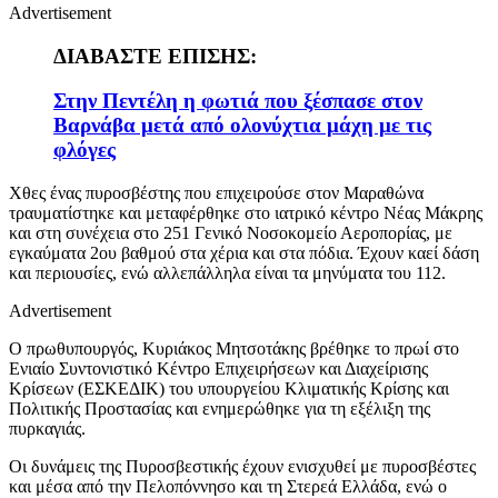
Advertisement
ΔΙΑΒΑΣΤΕ ΕΠΙΣΗΣ:
Στην Πεντέλη η φωτιά που ξέσπασε στον
Βαρνάβα μετά από ολονύχτια μάχη με τις
φλόγες
Χθες ένας πυροσβέστης που επιχειρούσε στον Μαραθώνα
τραυματίστηκε και μεταφέρθηκε στο ιατρικό κέντρο Νέας Μάκρης
και στη συνέχεια στο 251 Γενικό Νοσοκομείο Αεροπορίας, με
εγκαύματα 2ου βαθμού στα χέρια και στα πόδια. Έχουν καεί δάση
και περιουσίες, ενώ αλλεπάλληλα είναι τα μηνύματα του 112.
Advertisement
Ο πρωθυπουργός, Κυριάκος Μητσοτάκης βρέθηκε το πρωί στο
Ενιαίο Συντονιστικό Κέντρο Επιχειρήσεων και Διαχείρισης
Κρίσεων (ΕΣΚΕΔΙΚ) του υπουργείου Κλιματικής Κρίσης και
Πολιτικής Προστασίας και ενημερώθηκε για τη εξέλιξη της
πυρκαγιάς.
Οι δυνάμεις της Πυροσβεστικής έχουν ενισχυθεί με πυροσβέστες
και μέσα από την Πελοπόννησο και τη Στερεά Ελλάδα, ενώ ο