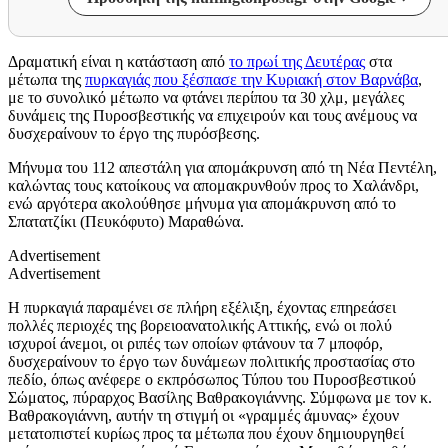
Δραματική είναι η κατάσταση από
το πρωί της Δευτέρας
στα
μέτωπα της
πυρκαγιάς που ξέσπασε την Κυριακή στον Βαρνάβα
,
με το συνολικό μέτωπο να φτάνει περίπου τα 30 χλμ, μεγάλες
δυνάμεις της Πυροσβεστικής να επιχειρούν και τους ανέμους να
δυσχεραίνουν το έργο της πυρόσβεσης.
Μήνυμα του 112 απεστάλη για απομάκρυνση από τη Νέα Πεντέλη,
καλώντας τους κατοίκους να απομακρυνθούν προς το Χαλάνδρι,
ενώ αργότερα ακολούθησε μήνυμα για απομάκρυνση από το
Σπατατζίκι (Πευκόφυτο) Μαραθώνα.
Advertisement
Advertisement
Η πυρκαγιά παραμένει σε πλήρη εξέλιξη, έχοντας επηρεάσει
πολλές περιοχές της βορειοανατολικής Αττικής, ενώ οι πολύ
ισχυροί άνεμοι, οι ριπές των οποίων φτάνουν τα 7 μποφόρ,
δυσχεραίνουν το έργο των δυνάμεων πολιτικής προστασίας στο
πεδίο, όπως ανέφερε ο εκπρόσωπος Τύπου του Πυροσβεστικού
Σώματος, πύραρχος Βασίλης Βαθρακογιάννης. Σύμφωνα με τον κ.
Βαθρακογιάννη, αυτήν τη στιγμή οι «γραμμές άμυνας» έχουν
μετατοπιστεί κυρίως προς τα μέτωπα που έχουν δημιουργηθεί