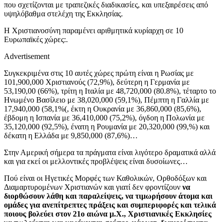
που σχετίζονται με τραπεζικές διαδικασίες, και υπεξαιρέσεις από
υψηλόβαθμα στελέχη της Εκκλησίας.
Η Χριστιανοσύνη παραμένει αριθμητικά κυρίαρχη σε 10
Ευρωπαϊκές χώρες:.
Advertisement
Συγκεκριμένα στις 10 αυτές χώρες πρώτη είναι η Ρωσίας με
101,900,000 Χριστιανούς (72,9%), δεύτερη η Γερμανία με
53,190,00 (66%), τρίτη η Ιταλία με 48,720,000 (80.8%), τέταρτο το
Ηνωμένο Βασίλειο με 38,020,000 (59,1%), Πέμπτη η Γαλλία με
17,940,000 (58,1%(, έκτη η Ουκρανία με 36,860,000 (85,6%),
έβδομη η Ισπανία με 36,410,000 (75,2%), όγδοη η Πολωνία με
35,120,000 (92,5%), ένατη η Ρουμανία με 20,320,000 (99,%) και
δέκατη η Ελλάδα με 9,850,000 (87,6%)…
Στην Αμερική σήμερα τα πράγματα είναι λιγότερο δραματικά αλλά
και για εκεί οι μελλοντικές προβλέψεις είναι δυσοίωνες…
Πού είναι οι Ηγετικές Μορφές των Καθολικών, Ορθοδόξων και
Διαμαρτυρομένων Χριστιανών και γιατί δεν φροντίζουν
να
διορθώσουν λάθη και παραλείψεις, να τιμωρήσουν άτομα και
ομάδες για ανεπίτρεπτες πράξεις και συμπεριφορές και τελικά
ποιους βολεύει στον 21ο αιώνα μ.Χ., Χριστιανικές Εκκλησίες