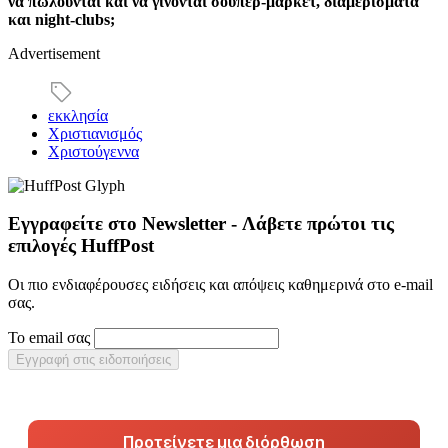
να πωλούνται και να γίνονται σούπερ-μάρκετ, διαμερίσματα
και night-clubs;
Advertisement
εκκλησία
Χριστιανισμός
Χριστούγεννα
Εγγραφείτε στο Newsletter - Λάβετε πρώτοι τις
επιλογές HuffPost
Οι πιο ενδιαφέρουσες ειδήσεις και απόψεις καθημερινά στο e-mail
σας.
Το email σας
Εγγραφή στις ειδοποιήσεις
Προτείνετε μια διόρθωση