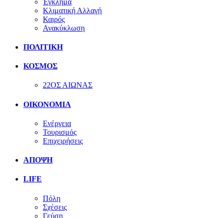
Έγκλημα
Κλιματική Αλλαγή
Καιρός
Ανακύκλωση
ΠΟΛΙΤΙΚΗ
ΚΟΣΜΟΣ
22ΟΣ ΑΙΩΝΑΣ
ΟΙΚΟΝΟΜΙΑ
Ενέργεια
Τουρισμός
Επιχειρήσεις
ΑΠΟΨΗ
LIFE
Πόλη
Σχέσεις
Γεύση