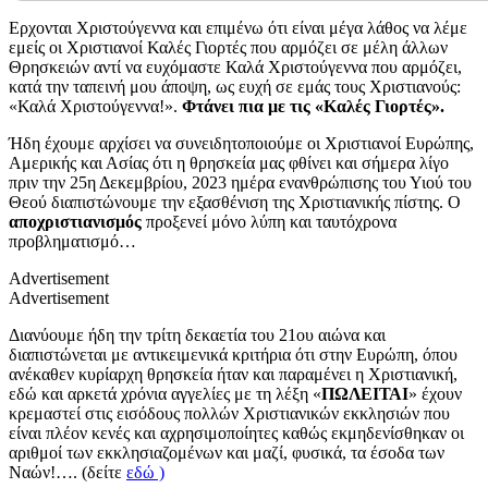
Ερχονται Χριστούγεννα και επιμένω ότι είναι μέγα λάθος να λέμε
εμείς οι Χριστιανοί Καλές Γιορτές που αρμόζει σε μέλη άλλων
Θρησκειών αντί να ευχόμαστε Καλά Χριστούγεννα που αρμόζει,
κατά την ταπεινή μου άποψη, ως ευχή σε εμάς τους Χριστιανούς:
«Καλά Χριστούγεννα!».
Φτάνει πια με τις «Καλές Γιορτές».
Ήδη έχουμε αρχίσει να συνειδητοποιούμε οι Χριστιανοί Ευρώπης,
Αμερικής και Ασίας ότι η θρησκεία μας φθίνει και σήμερα λίγο
πριν την 25η Δεκεμβρίου, 2023 ημέρα ενανθρώπισης του Υιού του
Θεού διαπιστώνουμε την εξασθένιση της Χριστιανικής πίστης. Ο
αποχριστιανισμός
προξενεί μόνο λύπη και ταυτόχρονα
προβληματισμό…
Advertisement
Advertisement
Διανύουμε ήδη την τρίτη δεκαετία του 21ου αιώνα και
διαπιστώνεται με αντικειμενικά κριτήρια ότι στην Ευρώπη, όπου
ανέκαθεν κυρίαρχη θρησκεία ήταν και παραμένει η Χριστιανική,
εδώ και αρκετά χρόνια αγγελίες με τη λέξη «
ΠΩΛΕΙΤΑΙ
» έχουν
κρεμαστεί στις εισόδους πολλών Χριστιανικών εκκλησιών που
είναι πλέον κενές και αχρησιμοποίητες καθώς εκμηδενίσθηκαν οι
αριθμοί των εκκλησιαζομένων και μαζί, φυσικά, τα έσοδα των
Ναών!…. (δείτε
εδώ )