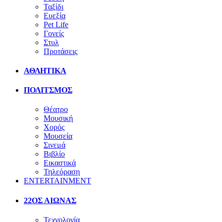
Ταξίδι
Ευεξία
Pet Life
Γονείς
Στυλ
Προτάσεις
ΑΘΛΗΤΙΚΑ
ΠΟΛΙΤΣΜΟΣ
Θέατρο
Μουσική
Χορός
Μουσεία
Σινεμά
Βιβλίο
Εικαστικά
Τηλεόραση
ENTERTAINMENT
22ΟΣ ΑΙΩΝΑΣ
Τεχνολογία