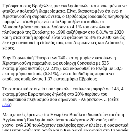
Πρόσφατα στις Βρυξέλλες μια εκκλησία πωλείται προκειμένου να
φτιάξουν πολυτελή διαμερίσματα. Είναι διαπιστωμένο ότι ενώ η
Χριστιανοσύνη συρρικνώνεται, ο Ορθόδοξος Ιουδαϊκός πληθυσμός
παραμένει σταθερός ενώ το Ισλάμ αυξάνεται καθώς οι
Μουσουλμάνοι που αποτελούσαν το 4.1% του συνολικού
πληθυσμού της Ευρώπης το 1990 αυξήθηκαν στο 6,81% το 2020
και η στατιστική προβολή είναι να φτάσουν το 8% το 2030 καθώς
δεν έχει ανακοπεί η είσοδός τους από Αφρικανικές και Ασιατικές
χώρες.
Στην Ευρωπαϊκή Ήπειρο των 740 εκατομμυρίων κατοίκων η
Χριστιανοσύνη παραμένει ως κυρίαρχη θρησκεία με 535
εκατομμύρια πιστούς (72.23%), και ακολουθεί το Ισλάμ με 50,5
εκατομμύρια πιστούς (6.81%), ενώ ο Ιουδαϊσμός παραμένει
σταθερός αριθμώντας 1,37 εκατομμύρια Εβραίους.
Το στατιστικό στοιχείο που προκαλεί εντύπωση αφορά σε 148, 4
εκατομμύρια Ευρωπαίους δηλαδή στο 20% περίπου του
Ευρωπαϊκού πληθυσμού που δηλώνουν «Άθρησκοι»… (δείτε
εδώ
)
Με σχετικές έρευνες στο Ηνωμένο Βασίλειο διαπιστώνεται ότι η
Αγγλικανική Εκκλησία «κλείνει» τουλάχιστον 20 ναούς κάθε
χρόνο, ενώ 200 τουλάχιστον εκκλησίες έχουν κλείσει ή ουσιαστικά
υπολειτουργούν στη Δανία και η Καθολική Εκκλησία στη Γερμανία