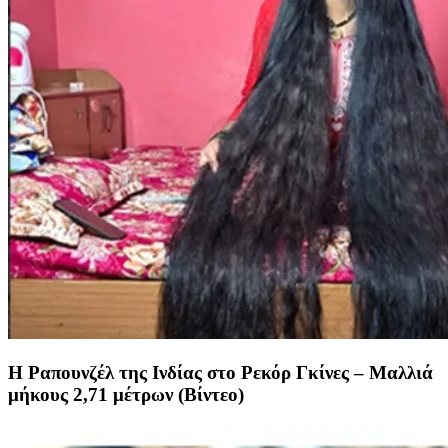
Η Ραπουνζέλ της Ινδίας στο Ρεκόρ Γκίνες – Μαλλιά
μήκους 2,71 μέτρων (Βίντεο)