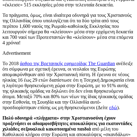
«έκλεισε» 515 εκκλησίες μέσα στην τελευταία δεκαετία.
Τα πράγματα, όμως, είναι ιδιαίτερα οδυνηρά για τους Χριστιανούς
της Ολλανδίας όπου υπολογίζεται ότι τα δύο τρίτα από τους
περίπου 1,600 ναούς της Ρωμαίο-καθολικής Εκκλησίας που
λειτουργούν σήμερα θα «κλείσουν» μέσα στην ερχόμενη δεκαετία
και 700 ναοί των Προτεσταντών θα «κλείσουν» μέσα στα επόμενα
4 χρόνια!
Advertisement
Το 2018
άρθρο της Βρετανικής εφημερίδας The Guardian
ανέδειξε
ότι σύμφωνα με σχετική έρευνα, οι νεολαίοι της Ευρώπης
απομακρύνθηκαν από την Χριστιανική πίστη. Η έρευνα σε νέους
ηλικίας 16 έως 29 ετών διαπίστωσε ότι η Τσεχική Δημοκρατία είναι
η λιγότερο θρησκευόμενη χώρα στην Ευρώπη, με το 91% αυτής
της ηλικιακής ομάδας να δηλώνει ότι δεν είναι θρησκευόμενα
άτομα. Μεταξύ 70% και 80% των νέων της ίδιας ηλικιακής ομάδας
στην Εσθονία, τη Σουηδία και την Ολλανδία αυτό-
προσδιορίστηκαν επίσης ως μη θρησκευόμενοι (Δείτε
εδώ
).
Πολύ οδυνηρά «πλήγματα» στην Χριστιανοσύνη έχουν
προξενήσει οι αδιαμφισβήτητες αποκαλύψεις για εκατοντάδες
χιλιάδες σεξουαλικά κακοποιημένα παιδιά
από μέλη του
Καθολικού κλήρου στην Ευρώπη και αποκαλύψεις «σκανδάλων»