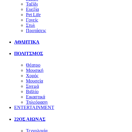
Ταξίδι
Ευεξία
Pet Life
Γονείς
Στυλ
Προτάσεις
ΑΘΛΗΤΙΚΑ
ΠΟΛΙΤΣΜΟΣ
Θέατρο
Μουσική
Χορός
Μουσεία
Σινεμά
Βιβλίο
Εικαστικά
Τηλεόραση
ENTERTAINMENT
22ΟΣ ΑΙΩΝΑΣ
Τεχνολογία