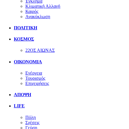
Έγκλημα
Κλιματική Αλλαγή
Καιρός
Ανακύκλωση
ΠΟΛΙΤΙΚΗ
ΚΟΣΜΟΣ
22ΟΣ ΑΙΩΝΑΣ
ΟΙΚΟΝΟΜΙΑ
Ενέργεια
Τουρισμός
Επιχειρήσεις
ΑΠΟΨΗ
LIFE
Πόλη
Σχέσεις
Γεύση