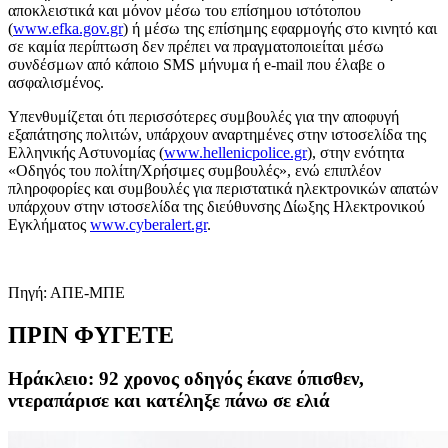
αποκλειστικά και μόνον μέσω του επίσημου ιστότοπου
(
www.efka.gov.gr
) ή μέσω της επίσημης εφαρμογής στο κινητό και
σε καμία περίπτωση δεν πρέπει να πραγματοποιείται μέσω
συνδέσμων από κάποιο SMS μήνυμα ή e-mail που έλαβε ο
ασφαλισμένος.
Υπενθυμίζεται ότι περισσότερες συμβουλές για την αποφυγή
εξαπάτησης πολιτών, υπάρχουν αναρτημένες στην ιστοσελίδα της
Ελληνικής Αστυνομίας (
www.hellenicpolice.gr
), στην ενότητα
«Οδηγός του πολίτη/Χρήσιμες συμβουλές», ενώ επιπλέον
πληροφορίες και συμβουλές για περιστατικά ηλεκτρονικών απατών
υπάρχουν στην ιστοσελίδα της διεύθυνσης Δίωξης Ηλεκτρονικού
Εγκλήματος
www.cyberalert.gr
.
Πηγή: ΑΠΕ-ΜΠΕ
ΠΡΙΝ ΦΥΓΕΤΕ
Ηράκλειο: 92 χρονος οδηγός έκανε όπισθεν,
ντεραπάρισε και κατέληξε πάνω σε ελιά