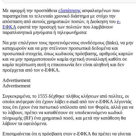
Με αφορμή την προσπάθεια
εξαπάτησης
ασφαλισμένων που
παρατηρείται το τελευταίο χρονικό διάστημα με στόχο την
απόσπαση από αυτούς χρηματικών ποσών, η Διοίκηση του
e-
ΕΦΚΑ
εφιστά την προσοχή των πολιτών που λαμβάνουν
παραπλανητικά μηνύματα ή τηλεφωνήματα:
Να μην επιλέγουν τους προτεινόμενους συνδέσμους (links), να μην
καταχωρούν και να μην στέλνουν προσωπικά δεδομένα και
προσωπικά στοιχεία, όπως κωδικούς πρόσβασης, αριθμούς καρτών
και να μην πραγματοποιούν καμία σχετική συναλλαγή καθότι σε
καμία περίπτωση αυτή η επικοινωνία δεν είναι αληθινή και δεν
προέρχεται από τον e-ΕΦΚΑ.
Advertisement
Advertisement
Συγκεκριμένα, το 1555 δέχθηκε πλήθος κλήσεων από πολίτες, οι
οποίοι ανέφεραν ότι έχουν λάβει e-mail από τον e-ΕΦΚΑ λέγοντάς
τους ότι έχουν ένα πιστωτικό υπόλοιπο από τον Φορέα, αλλά για να
το λάβουν, πρέπει να καταθέσουν σε υποδεικνυόμενο κωδικό
πληρωμής (RF) ένα χρηματικό ποσό, και μετά την κατάθεση θα
λάβουν τα οφειλόμενα.
Επισημαίνεται ότι η πρόσβαση στον e-ΕΦΚΑ θα πρέπει να γίνεται