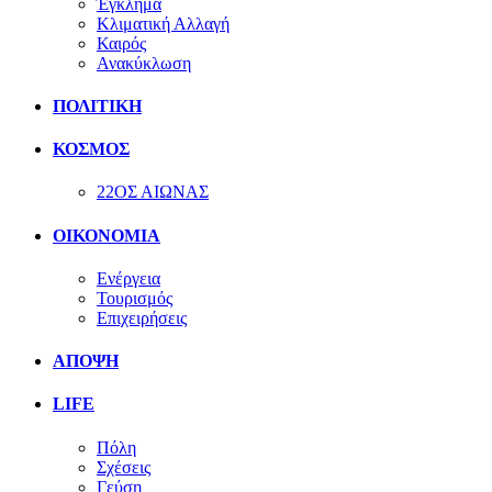
Έγκλημα
Κλιματική Αλλαγή
Καιρός
Ανακύκλωση
ΠΟΛΙΤΙΚΗ
ΚΟΣΜΟΣ
22ΟΣ ΑΙΩΝΑΣ
ΟΙΚΟΝΟΜΙΑ
Ενέργεια
Τουρισμός
Επιχειρήσεις
ΑΠΟΨΗ
LIFE
Πόλη
Σχέσεις
Γεύση