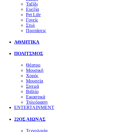
Ταξίδι
Ευεξία
Pet Life
Γονείς
Στυλ
Προτάσεις
ΑΘΛΗΤΙΚΑ
ΠΟΛΙΤΣΜΟΣ
Θέατρο
Μουσική
Χορός
Μουσεία
Σινεμά
Βιβλίο
Εικαστικά
Τηλεόραση
ENTERTAINMENT
22ΟΣ ΑΙΩΝΑΣ
Τεχνολογία