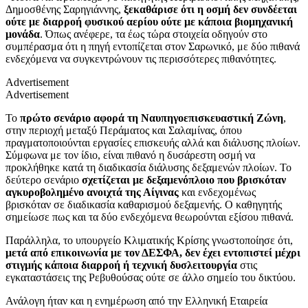
Δημοσθένης Σαρηγιάννης,
ξεκαθάρισε ότι η οσμή δεν συνδέεται
ούτε με διαρροή φυσικού αερίου ούτε με κάποια βιομηχανική
μονάδα
. Όπως ανέφερε, τα έως τώρα στοιχεία οδηγούν στο
συμπέρασμα ότι η πηγή εντοπίζεται στον Σαρωνικό, με δύο πιθανά
ενδεχόμενα να συγκεντρώνουν τις περισσότερες πιθανότητες.
Advertisement
Advertisement
Το
πρώτο σενάριο αφορά τη Ναυπηγοεπισκευαστική Ζώνη
,
στην περιοχή μεταξύ Περάματος και Σαλαμίνας, όπου
πραγματοποιούνται εργασίες επισκευής αλλά και διάλυσης πλοίων.
Σύμφωνα με τον ίδιο, είναι πιθανό η δυσάρεστη οσμή να
προκλήθηκε κατά τη διαδικασία διάλυσης δεξαμενών πλοίων. Το
δεύτερο σενάριο
σχετίζεται με δεξαμενόπλοιο που βρισκόταν
αγκυροβολημένο ανοιχτά της Αίγινας
και ενδεχομένως
βρισκόταν σε διαδικασία καθαρισμού δεξαμενής. Ο καθηγητής
σημείωσε πως και τα δύο ενδεχόμενα θεωρούνται εξίσου πιθανά.
Παράλληλα, το υπουργείο Κλιματικής Κρίσης γνωστοποίησε ότι,
μετά από επικοινωνία με τον ΔΕΣΦΑ, δεν έχει εντοπιστεί μέχρι
στιγμής κάποια διαρροή ή τεχνική δυσλειτουργία
στις
εγκαταστάσεις της Ρεβυθούσας ούτε σε άλλο σημείο του δικτύου.
Ανάλογη ήταν και η ενημέρωση από την Ελληνική Εταιρεία