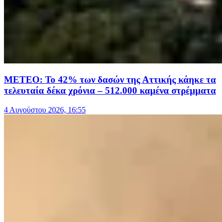
ΜΕΤΕΟ: Το 42% των δασών της Αττικής κάηκε τα
τελευταία δέκα χρόνια – 512.000 καμένα στρέμματα
4 Αυγούστου 2026, 16:55