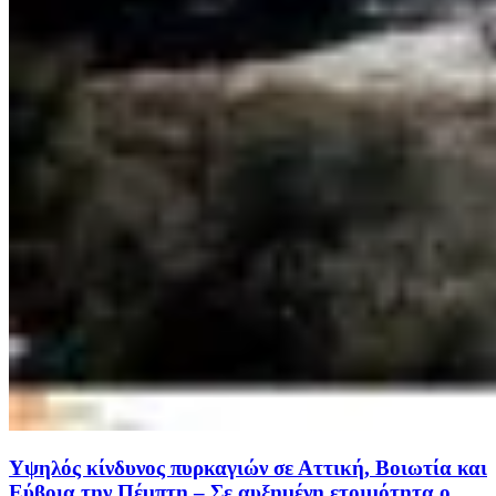
Υψηλός κίνδυνος πυρκαγιών σε Αττική, Βοιωτία και
Εύβοια την Πέμπτη – Σε αυξημένη ετοιμότητα ο