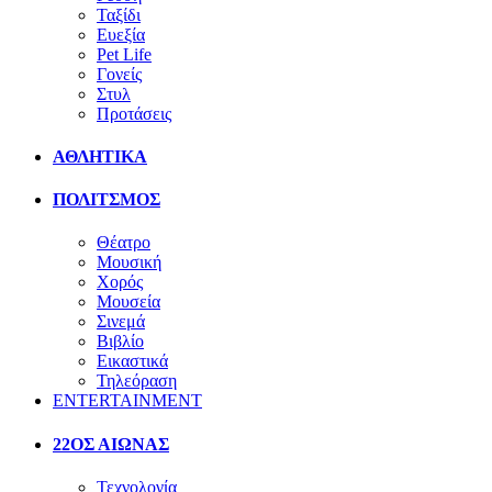
Ταξίδι
Ευεξία
Pet Life
Γονείς
Στυλ
Προτάσεις
ΑΘΛΗΤΙΚΑ
ΠΟΛΙΤΣΜΟΣ
Θέατρο
Μουσική
Χορός
Μουσεία
Σινεμά
Βιβλίο
Εικαστικά
Τηλεόραση
ENTERTAINMENT
22ΟΣ ΑΙΩΝΑΣ
Τεχνολογία