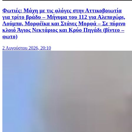
Φωτιές: Μάχη με τις φλόγες στην Αττικοβοιωτία
για τρίτο βράδυ – Μήνυμα του 112 για Αλεποχώρι,
Λούμπα, Μορφέϊκα και Στάνες Μορφά – Σε πύρινο
κλοιό Άγιος Νεκτάριος και Κρύο Πηγάδι (βίντεο –
φωτο)
2 Αυγούστου 2026, 20:10