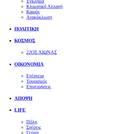
Έγκλημα
Κλιματική Αλλαγή
Καιρός
Ανακύκλωση
ΠΟΛΙΤΙΚΗ
ΚΟΣΜΟΣ
22ΟΣ ΑΙΩΝΑΣ
ΟΙΚΟΝΟΜΙΑ
Ενέργεια
Τουρισμός
Επιχειρήσεις
ΑΠΟΨΗ
LIFE
Πόλη
Σχέσεις
Γεύση