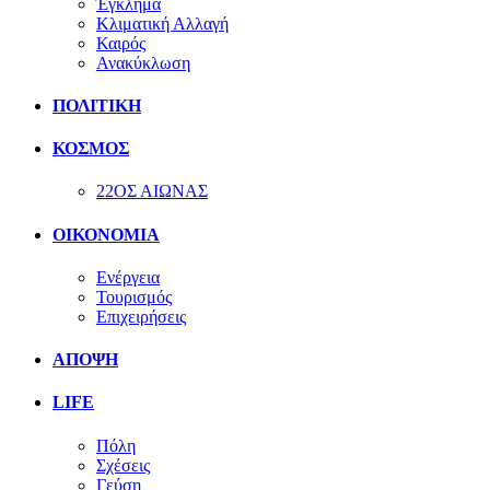
Έγκλημα
Κλιματική Αλλαγή
Καιρός
Ανακύκλωση
ΠΟΛΙΤΙΚΗ
ΚΟΣΜΟΣ
22ΟΣ ΑΙΩΝΑΣ
ΟΙΚΟΝΟΜΙΑ
Ενέργεια
Τουρισμός
Επιχειρήσεις
ΑΠΟΨΗ
LIFE
Πόλη
Σχέσεις
Γεύση