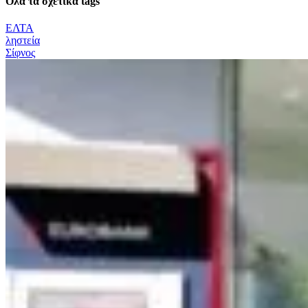
Όλα τα σχετικά tags
ΕΛΤΑ
ληστεία
Σίφνος