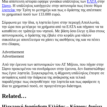
Μια απίστευτη ιστορία εφηύρε γυναίκα υπάλληλος των
ΕΛΤΑ
στην
Σϊφνο
. Η υπάλληλος κατήγγειλε στην αστυνομία πως έπεσε θύμα
ληστείας
την Τρίτη το μεσημέρι και πως ο δράστης της απέσπασε
το χρηματικό ποσό των 133.000 ευρώ.
Σύμφωνα με την ίδια, η ληστεία έγινε στην περιοχή Απολλωνία,
την ώρα που μετέφερε τα χρήματα από τα ΕΛΤΑ και πήγαινε να τα
καταθέσει σε τράπεζα του νησιού. Με βάση όσα έλεγε η ίδια στους
αστυνομικούς, ο δράστης της έβαλε στο κεφάλι μια νάιλον
σακούλα με αποτέλεσμα να χάσει τις αισθήσεις της και να πέσει
στο έδαφος.
Advertisement
Advertisement
Από την έρευνα των αστυνομικών του ΑΤ Μήλου, που πήγαν στην
Σίφνο προκειμένου να συνδράμουν στην έρευνα, δεν διαπιστώθηκε
πως έγινε ληστεία. Συγκεκριμένα, η 46χρονη υπάλληλος έπεφτε σε
αντιφάσεις κατά την διάρκεια της ανάκρισης και τελικά
παραδέχτηκε πως σκηνοθέτησε την ληστεία και πως αφαίρεσε η
ίδια το χρηματικό ποσό, σε προγενέστερο διάστημα.
Related…
Ηλεκτρική διασύνδεση Ελλάδας – Κύπρου: Ανοίγει