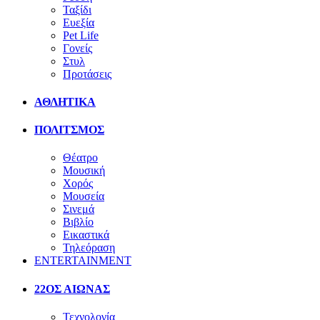
Ταξίδι
Ευεξία
Pet Life
Γονείς
Στυλ
Προτάσεις
ΑΘΛΗΤΙΚΑ
ΠΟΛΙΤΣΜΟΣ
Θέατρο
Μουσική
Χορός
Μουσεία
Σινεμά
Βιβλίο
Εικαστικά
Τηλεόραση
ENTERTAINMENT
22ΟΣ ΑΙΩΝΑΣ
Τεχνολογία