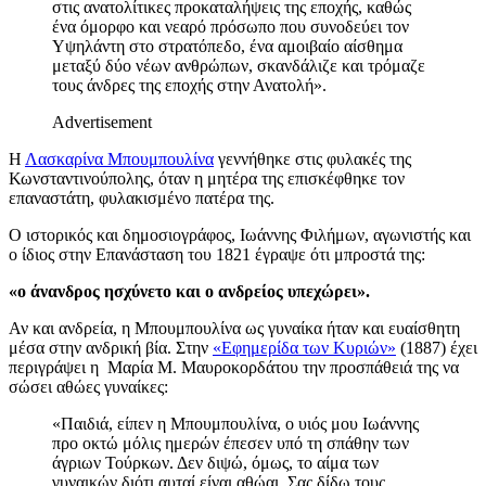
στις ανατολίτικες προκαταλήψεις της εποχής, καθώς
ένα όμορφο και νεαρό πρόσωπο που συνοδεύει τον
Υψηλάντη στο στρατόπεδο, ένα αμοιβαίο αίσθημα
μεταξύ δύο νέων ανθρώπων, σκανδάλιζε και τρόμαζε
τους άνδρες της εποχής στην Ανατολή».
Advertisement
Η
Λασκαρίνα Μπουμπουλίνα
γεννήθηκε στις φυλακές της
Κωνσταντινούπολης, όταν η μητέρα της επισκέφθηκε τον
επαναστάτη, φυλακισμένο πατέρα της.
Ο ιστορικός και δημοσιογράφος, Ιωάννης Φιλήμων, αγωνιστής και
ο ίδιος στην Επανάσταση του 1821 έγραψε ότι μπροστά της:
«ο άνανδρος ησχύνετο και ο ανδρείος υπεχώρει».
Αν και ανδρεία, η Μπουμπουλίνα ως γυναίκα ήταν και ευαίσθητη
μέσα στην ανδρική βία. Στην
«Εφημερίδα των Κυριών»
(1887) έχει
περιγράψει η Μαρία Μ. Μαυροκορδάτου την προσπάθειά της να
σώσει αθώες γυναίκες:
«Παιδιά, είπεν η Μπουμπουλίνα, ο υιός μου Ιωάννης
προ οκτώ μόλις ημερών έπεσεν υπό τη σπάθην των
άγριων Τούρκων. Δεν διψώ, όμως, το αίμα των
γυναικών διότι αυταί είναι αθώαι. Σας δίδω τους