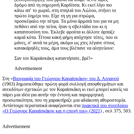
δρόμο από τη σημερινή Καρδίτσα. Κι εκεί λίγο πιο
κάτω απ′ το χωριό, στη σπηλιά του Λώλου, στήνει το
πρώτο λημέρι του. Είχε τη γη για στρώμα,
προσκέφαλο την πέτρα. Τα μόνα άρματά του για να μη
πεθάνει από την πείνα, ήταν η σβελτάδα του κι η
καπατσοσύνη του. Έκλεβε φρούτα κι άλλοτε άρπαζε
καμιά κότα. Τέτοια κακή φήμη απόχτησε τότες, που οι
μάνες, σ′ αυτά τα μέρη, ακόμα ως χτες λέγανε στους
κανακάρηδές τους, άμα τους βλέπανε να αλητεύουν:
Σαν τον Καραϊσκάκη καταντήσατε, βρέ!»
Advertisement
Στη «
Βιογραφία του Γεώργιου Καραϊσκάκη» του Δ. Αινιανού
(1903) δημοσιεύθηκε πρώτη φορά συλλογή αποφθεγμάτων και
ανεκδότων σχετικών με τον Καραϊσκάκη κι εκεί μπορεί κανείς να
πάρει μια ιδέα για αυτήν την έντονη και παρορμητική
προσωπικότητα, που τη χαρακτήριζε μια αδιάκοπη αθυροστομία.
Αντίστοιχα περιστατικά αναφέρονται στα
πρακτικά του συνεδρίου
«Ο Γεώργιος Καραϊσκάκης και η εποχή του» (2021)
, σελ 375, 503.
Advertisement