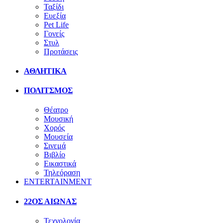
Ταξίδι
Ευεξία
Pet Life
Γονείς
Στυλ
Προτάσεις
ΑΘΛΗΤΙΚΑ
ΠΟΛΙΤΣΜΟΣ
Θέατρο
Μουσική
Χορός
Μουσεία
Σινεμά
Βιβλίο
Εικαστικά
Τηλεόραση
ENTERTAINMENT
22ΟΣ ΑΙΩΝΑΣ
Τεχνολογία