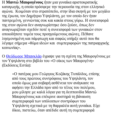
Η
Μαντώ Μαυρογένους
ήταν μια γυναίκα αριστοκρατικής
καταγωγής, η οποία πρόσφερε την περιουσία της στον ελληνικό
αγώνα. Κοιμόταν στο στρατόπεδο, στην ίδια σκηνή με τον μεγάλο
της έρωτα, τον Δημήτριο Υψηλάντη, με τον οποίο δεν ήταν
παντρεμένη, γεννώντας σοκ και κακία στους γύρω. Η συνεισφορά
της στον αγώνα δεν αναγνωρίστηκε όσο ζούσε, όπως δεν
αναγνωριζόταν σχεδόν ποτέ η συνεισφορά των γυναικών στον
οποιοδήποτε τομέα τους προηγούμενους αιώνες. Πέθανε
λησμονημένη και πάμφτωχη και σαφώς υπήρξε αυτό που θα
λέγαμε σήμερα «θύμα ιδεών και συμπεριφορών της πατριαρχικής
κοινωνίας».
Ο
Θεόδωρος Μπανκλάρ
έγραψε για τη σχέση της Μαυρογένους με
τον Υψηλάντη στο βιβλίο του «Ο οίκος των Μαυρογένη»
(Εκδόσεις Εστία):
«Ο πατέρας μου Γεώργιος Κοζάκης Τυπάλδος, επίσης
από τους πρώτους συντρόφους του Υψηλάντη, τον
οποίο όμως μια σοβαρή ασθένεια τον ανάγκασε να
αφήσει την Ελλάδα πριν από το τέλος του πολέμου,
μου μίλησε με καλά λόγια για τη δεσποινίδα Μαντώ
Μαυρογένους και επέκρινε αυστηρά τη βάναυση
συμπεριφορά των υπόλοιπων συντρόφων του
Υψηλάντη σχετικά με τη θαρραλέα αυτή γυναίκα. Είχε
δίκιο, πιστεύω, όταν απέδιδε αυτή τη συμπεριφορά