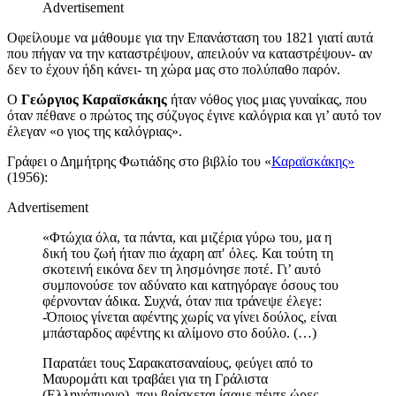
Advertisement
Οφείλουμε να μάθουμε για την Επανάσταση του 1821 γιατί αυτά
που πήγαν να την καταστρέψουν, απειλούν να καταστρέψουν- αν
δεν το έχουν ήδη κάνει- τη χώρα μας στο πολύπαθο παρόν.
Ο
Γεώργιος Καραϊσκάκης
ήταν νόθος γιος μιας γυναίκας, που
όταν πέθανε ο πρώτος της σύζυγος έγινε καλόγρια και γι’ αυτό τον
έλεγαν «ο γιος της καλόγριας».
Γράφει ο Δημήτρης Φωτιάδης στο βιβλίο του «
Καραϊσκάκης»
(1956):
Advertisement
«Φτώχια όλα, τα πάντα, και μιζέρια γύρω του, μα η
δική του ζωή ήταν πιο άχαρη απ′ όλες. Και τούτη τη
σκοτεινή εικόνα δεν τη λησμόνησε ποτέ. Γι’ αυτό
συμπονούσε τον αδύνατο και κατηγόραγε όσους του
φέρνονταν άδικα. Συχνά, όταν πια τράνεψε έλεγε:
-Όποιος γίνεται αφέντης χωρίς να γίνει δούλος, είναι
μπάσταρδος αφέντης κι αλίμονο στο δούλο. (…)
Παρατάει τους Σαρακατσαναίους, φεύγει από το
Μαυρομάτι και τραβάει για τη Γράλιστα
(Ελληνόπυργο), που βρίσκεται ίσαμε πέντε ώρες