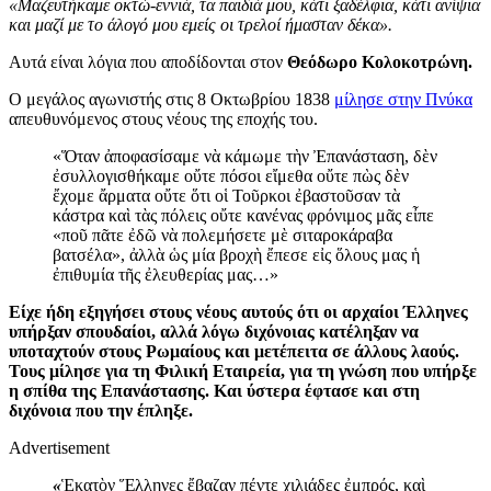
«Μαζευτήκαμε οκτώ-εννιά, τα παιδιά μου, κάτι ξαδέλφια, κάτι ανίψια
και μαζί με το άλογό μου εμείς οι τρελοί ήμασταν δέκα».
Αυτά είναι λόγια που αποδίδονται στον
Θεόδωρο Κολοκοτρώνη.
Ο μεγάλος αγωνιστής στις 8 Οκτωβρίου 1838
μίλησε στην Πνύκα
απευθυνόμενος στους νέους της εποχής του.
«Ὅταν ἀποφασίσαμε νὰ κάμωμε τὴν Ἐπανάσταση, δὲν
ἐσυλλογισθήκαμε οὔτε πόσοι εἴμεθα οὔτε πὼς δὲν
ἔχομε ἄρματα οὔτε ὅτι οἱ Τοῦρκοι ἐβαστοῦσαν τὰ
κάστρα καὶ τὰς πόλεις οὔτε κανένας φρόνιμος μᾶς εἶπε
«ποῦ πᾶτε ἐδῶ νὰ πολεμήσετε μὲ σιταροκάραβα
βατσέλα», ἀλλὰ ὡς μία βροχὴ ἔπεσε εἰς ὅλους μας ἡ
ἐπιθυμία τῆς ἐλευθερίας μας…»
Είχε ήδη εξηγήσει στους νέους αυτούς ότι οι αρχαίοι Έλληνες
υπήρξαν σπουδαίοι, αλλά λόγω διχόνοιας κατέληξαν να
υποταχτούν στους Ρωμαίους και μετέπειτα σε άλλους λαούς.
Τους μίλησε για τη Φιλική Εταιρεία, για τη γνώση που υπήρξε
η σπίθα της Επανάστασης. Και ύστερα έφτασε και στη
διχόνοια που την έπληξε.
Advertisement
«
Ἑκατὸν Ἕλληνες ἔβαζαν πέντε χιλιάδες ἐμπρός, καὶ