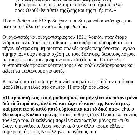
θησαυρούς των, τα πολύτιμα αυτών κοσμήματα, αλλά
προς Θεού! Φεισθήτε της ζωής και της τιμής των.»
Η σπουδαία αυτή Ελληνίδα έγινε η πρώτη γυναίκα ναύαρχος του
ρωσικού στόλου στην ιστορία της Ρωσίας.
Οι αγωνιστές και οι αγωνίστριες του 1821, λοιπόν, ήταν άτομα
ντόμπρα, ανυπότακτα κι ατίθασα, πρωτοπόρα κι ιδιόρρυθμα που
πήγαν κόντρα στη βεβαιότητα, πολλές φορές πληρώνοντας μεγάλο
τίμημα. Δεν είχαν καμία σχέση με τους ξύλινους, βαρετούς λόγους
με τους οποίους τους μνημονεύουν στο σήμερα. Οι καθόλου
συντηρητικές προσωπικότητες τους είναι πολύ ενδιαφέρουσες και
αξίζει να μαθαίνουμε για αυτές.
Κι αν κάτι κατέστησε την Επανάσταση κάτι εφικτό ήταν αυτό που
μας λείπει εντελώς στο σήμερα. Η ύπαρξη οράματος.
«Ἡ προκοπή σας καὶ ἡ μάθησή σας νὰ μὴν γίνει σκεπάρνι μόνο
διὰ τὸ ἄτομό σας, ἀλλὰ νὰ κοιτάζει τὸ καλὸ τῆς Κοινότητος,
καὶ μέσα εἰς τὸ καλὸ αὐτὸ εὑρίσκεται καὶ τὸ δικό σας»,
είπε ο
Θεόδωρος Κολοκοτρώνης
στους μαθητές στην Πνύκα κλείνοντας
τον λόγο του. Ο καθένας μπορεί να αναρωτηθεί μόνος του τι θα
έλεγε ο μεγάλος οπλαρχηγός αν από τον άλλο κόσμο έβλεπε
σήμερα εμάς, τους Νεοέλληνες απογόνους του.