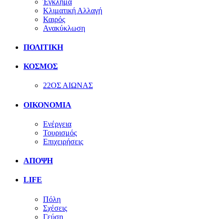
Έγκλημα
Κλιματική Αλλαγή
Καιρός
Ανακύκλωση
ΠΟΛΙΤΙΚΗ
ΚΟΣΜΟΣ
22ΟΣ ΑΙΩΝΑΣ
ΟΙΚΟΝΟΜΙΑ
Ενέργεια
Τουρισμός
Επιχειρήσεις
ΑΠΟΨΗ
LIFE
Πόλη
Σχέσεις
Γεύση