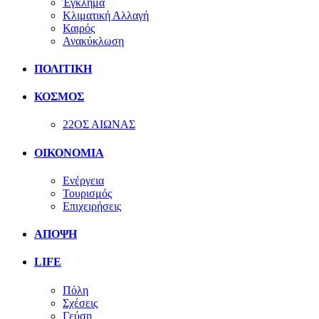
Έγκλημα
Κλιματική Αλλαγή
Καιρός
Ανακύκλωση
ΠΟΛΙΤΙΚΗ
ΚΟΣΜΟΣ
22ΟΣ ΑΙΩΝΑΣ
ΟΙΚΟΝΟΜΙΑ
Ενέργεια
Τουρισμός
Επιχειρήσεις
ΑΠΟΨΗ
LIFE
Πόλη
Σχέσεις
Γεύση