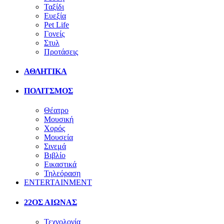
Ταξίδι
Ευεξία
Pet Life
Γονείς
Στυλ
Προτάσεις
ΑΘΛΗΤΙΚΑ
ΠΟΛΙΤΣΜΟΣ
Θέατρο
Μουσική
Χορός
Μουσεία
Σινεμά
Βιβλίο
Εικαστικά
Τηλεόραση
ENTERTAINMENT
22ΟΣ ΑΙΩΝΑΣ
Τεχνολογία