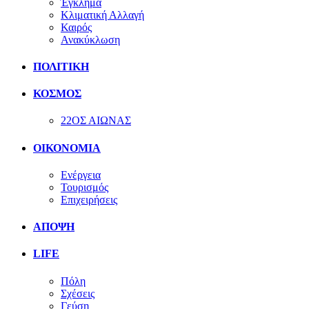
Έγκλημα
Κλιματική Αλλαγή
Καιρός
Ανακύκλωση
ΠΟΛΙΤΙΚΗ
ΚΟΣΜΟΣ
22ΟΣ ΑΙΩΝΑΣ
ΟΙΚΟΝΟΜΙΑ
Ενέργεια
Τουρισμός
Επιχειρήσεις
ΑΠΟΨΗ
LIFE
Πόλη
Σχέσεις
Γεύση