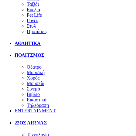
Ταξίδι
Ευεξία
Pet Life
Γονείς
Στυλ
Προτάσεις
ΑΘΛΗΤΙΚΑ
ΠΟΛΙΤΣΜΟΣ
Θέατρο
Μουσική
Χορός
Μουσεία
Σινεμά
Βιβλίο
Εικαστικά
Τηλεόραση
ENTERTAINMENT
22ΟΣ ΑΙΩΝΑΣ
Τεχνολογία