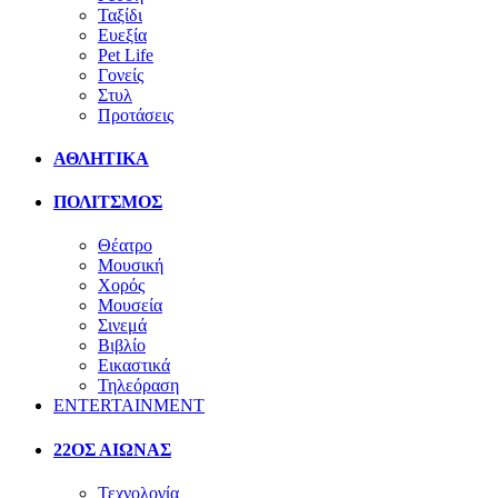
Ταξίδι
Ευεξία
Pet Life
Γονείς
Στυλ
Προτάσεις
ΑΘΛΗΤΙΚΑ
ΠΟΛΙΤΣΜΟΣ
Θέατρο
Μουσική
Χορός
Μουσεία
Σινεμά
Βιβλίο
Εικαστικά
Τηλεόραση
ENTERTAINMENT
22ΟΣ ΑΙΩΝΑΣ
Τεχνολογία