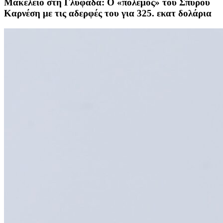
Μακελειό στη Γλυφάδα: Ο «πόλεμος» του Σπύρου
Καρνέση με τις αδερφές του για 325. εκατ δολάρια