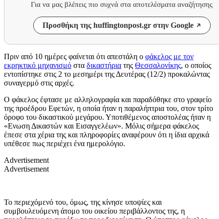
Για να μας βλέπεις πιο συχνά στα αποτελέσματα αναζήτησης
Προσθήκη της huffingtonpost.gr στην Google
Πριν από 10 ημέρες φαίνεται ότι απεστάλη ο
φάκελος με τον
εκρηκτικό μηχανισμό
στα
δικαστήρια
της
Θεσσαλονίκης
, ο οποίος
εντοπίστηκε στις 2 το μεσημέρι της Δευτέρας (12/2) προκαλώντας
συναγερμό στις αρχές.
Ο φάκελος έφτασε με αλληλογραφία και παραδόθηκε στο γραφείο
της προέδρου Εφετών, η οποία ήταν η παραλήπτρια του, στον τρίτο
όροφο του δικαστικού μεγάρου. Υποτιθέμενος αποστολέας ήταν η
«Ενωση Δικαστών και Εισαγγελέων». Μόλις σήμερα φάκελος
έπεσε στα χέρια της και πληροφορίες αναφέρουν ότι η ίδια αρχικά
υπέθεσε πως περιέχει ένα ημερολόγιο.
Advertisement
Advertisement
Το περιεχόμενό του, όμως, της κίνησε υποψίες και
συμβουλευόμενη άτομο του οικείου περιβάλλοντος της, η