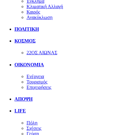
Έγκλημα
Κλιματική Αλλαγή
Καιρός
Ανακύκλωση
ΠΟΛΙΤΙΚΗ
ΚΟΣΜΟΣ
22ΟΣ ΑΙΩΝΑΣ
ΟΙΚΟΝΟΜΙΑ
Ενέργεια
Τουρισμός
Επιχειρήσεις
ΑΠΟΨΗ
LIFE
Πόλη
Σχέσεις
Γεύση