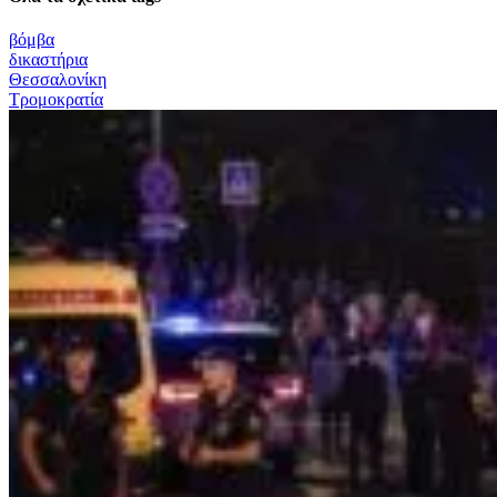
βόμβα
δικαστήρια
Θεσσαλονίκη
Τρομοκρατία