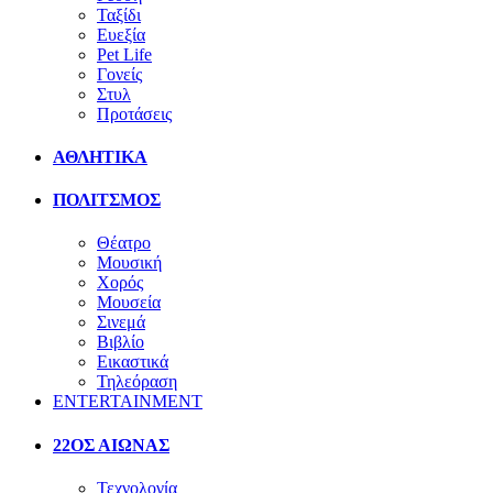
Ταξίδι
Ευεξία
Pet Life
Γονείς
Στυλ
Προτάσεις
ΑΘΛΗΤΙΚΑ
ΠΟΛΙΤΣΜΟΣ
Θέατρο
Μουσική
Χορός
Μουσεία
Σινεμά
Βιβλίο
Εικαστικά
Τηλεόραση
ENTERTAINMENT
22ΟΣ ΑΙΩΝΑΣ
Τεχνολογία