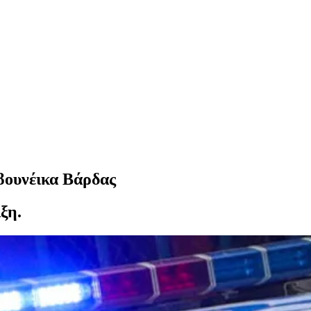
βουνέικα Βάρδας
ξη.