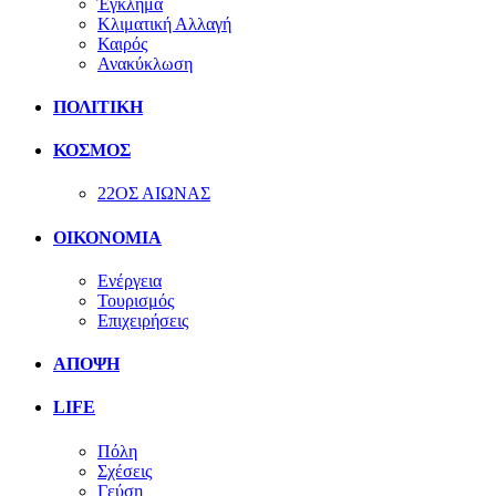
Έγκλημα
Κλιματική Αλλαγή
Καιρός
Ανακύκλωση
ΠΟΛΙΤΙΚΗ
ΚΟΣΜΟΣ
22ΟΣ ΑΙΩΝΑΣ
ΟΙΚΟΝΟΜΙΑ
Ενέργεια
Τουρισμός
Επιχειρήσεις
ΑΠΟΨΗ
LIFE
Πόλη
Σχέσεις
Γεύση