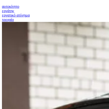
αυτοκίνητο
εργάτης
εργατικό ατύχημα
τροχαίο