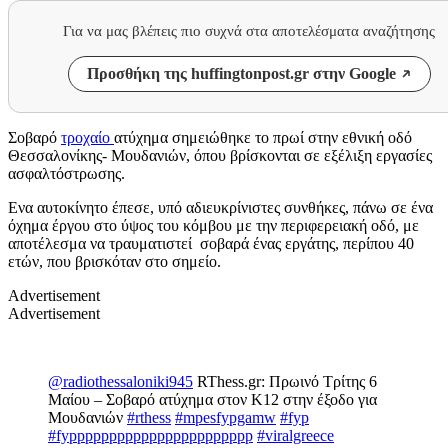
Για να μας βλέπεις πιο συχνά στα αποτελέσματα αναζήτησης
Προσθήκη της huffingtonpost.gr στην Google
Σοβαρό
τροχαίο
ατύχημα σημειώθηκε το πρωί στην εθνική οδό
Θεσσαλονίκης- Μουδανιών, όπου βρίσκονται σε εξέλιξη εργασίες
ασφαλτόστρωσης.
Eνα αυτοκίνητο έπεσε, υπό αδιευκρίνιστες συνθήκες, πάνω σε ένα
όχημα έργου στο ύψος του κόμβου με την περιφερειακή οδό, με
αποτέλεσμα να τραυματιστεί σοβαρά ένας εργάτης, περίπου 40
ετών, που βρισκόταν στο σημείο.
Advertisement
Advertisement
@radiothessaloniki945
RThess.gr: Πρωινό Τρίτης 6
Μαίου – Σοβαρό ατύχημα στον Κ12 στην έξοδο για
Μουδανιών
#rthess
#mpesfypgamw
#fyp
#fyppppppppppppppppppppppp
#viralgreece