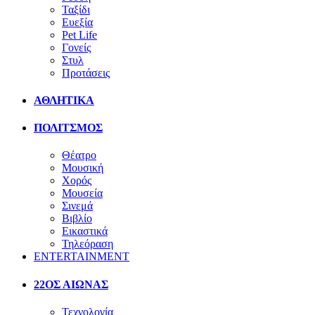
Ταξίδι
Ευεξία
Pet Life
Γονείς
Στυλ
Προτάσεις
ΑΘΛΗΤΙΚΑ
ΠΟΛΙΤΣΜΟΣ
Θέατρο
Μουσική
Χορός
Μουσεία
Σινεμά
Βιβλίο
Εικαστικά
Τηλεόραση
ENTERTAINMENT
22ΟΣ ΑΙΩΝΑΣ
Τεχνολογία