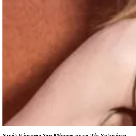
Νικόλ Κίντμαν: Στη Μύκονο με τη Ζόι Σαλντάνια