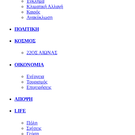
Έγκλημα
Κλιματική Αλλαγή
Καιρός
Ανακύκλωση
ΠΟΛΙΤΙΚΗ
ΚΟΣΜΟΣ
22ΟΣ ΑΙΩΝΑΣ
ΟΙΚΟΝΟΜΙΑ
Ενέργεια
Τουρισμός
Επιχειρήσεις
ΑΠΟΨΗ
LIFE
Πόλη
Σχέσεις
Γεύση