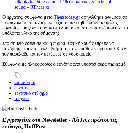
#tiktokviral
#thessaloniki
#θεσσαλονικη
♬ original
sound – RThess.gr
Ο εργάτης, σύμφωνα μετο
Thesstoday.gr
σφηνώθηκε ανάμεσα σε
μια πινακίδα σήμανσης που είχε τοποθετηθεί όσον αφορά τις
εργασίες που γινόντουσαν στο δρόμο και στο φορτηγό που είχε το
υπόλοιπο υλικό της σήμανσης.
Στο σημείο έσπευσε και η πυροσβεστική καθώς έπρεπε να
συνδράμει στον απεγκλωβισμό του, ενώ ασθενοφόρο του ΕΚΑΒ
τον παρέλαβε και τον μετέφερε σε νοσοκομείο.
Σύμφωνα με πληροφορίες ο εργάτης έχει υποστεί ακρωτηριασμό.
αυτοκίνητο
εργάτης
εργατικό ατύχημα
τροχαίο
Εγγραφείτε στο Newsletter - Λάβετε πρώτοι τις
επιλογές HuffPost