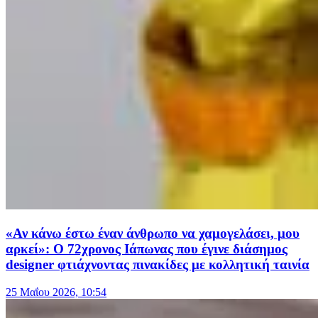
«Αν κάνω έστω έναν άνθρωπο να χαμογελάσει, μου
αρκεί»: Ο 72χρονος Ιάπωνας που έγινε διάσημος
designer φτιάχνοντας πινακίδες με κολλητική ταινία
25 Μαΐου 2026, 10:54