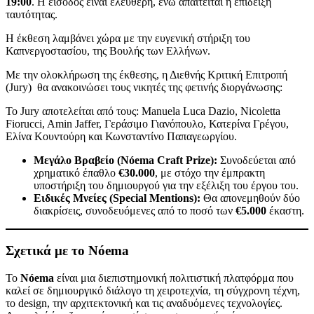
19:00
. Η είσοδος είναι ελεύθερη, ενώ απαιτείται η επίδειξη
ταυτότητας.
Η έκθεση λαμβάνει χώρα με την ευγενική στήριξη του
Καπνεργοστασίου, της Βουλής των Ελλήνων.
Με την ολοκλήρωση της έκθεσης, η Διεθνής Κριτική Επιτροπή
(Jury) θα ανακοινώσει τους νικητές της φετινής διοργάνωσης:
Το Jury αποτελείται από τους: Manuela Luca Dazio, Nicoletta
Fiorucci, Amin Jaffer, Γεράσιμο Γιανόπουλο, Κατερίνα Γρέγου,
Ελίνα Κουντούρη και Κωνσταντίνο Παπαγεωργίου.
Μεγάλο Βραβείο (Nóema Craft Prize):
Συνοδεύεται από
χρηματικό έπαθλο
€30.000
, με στόχο την έμπρακτη
υποστήριξη του δημιουργού για την εξέλιξη του έργου του.
Ειδικές Μνείες (Special Mentions):
Θα απονεμηθούν δύο
διακρίσεις, συνοδευόμενες από το ποσό των
€5.000
έκαστη.
Σχετικά με το Nóema
Το
Nóema
είναι μια διεπιστημονική πολιτιστική πλατφόρμα που
καλεί σε δημιουργικό διάλογο τη χειροτεχνία, τη σύγχρονη τέχνη,
το design, την αρχιτεκτονική και τις αναδυόμενες τεχνολογίες.