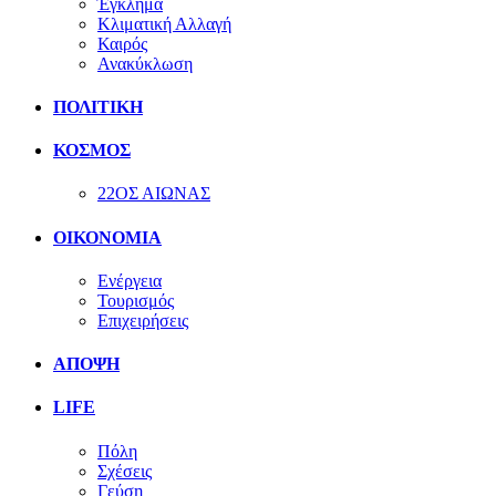
Έγκλημα
Κλιματική Αλλαγή
Καιρός
Ανακύκλωση
ΠΟΛΙΤΙΚΗ
ΚΟΣΜΟΣ
22ΟΣ ΑΙΩΝΑΣ
ΟΙΚΟΝΟΜΙΑ
Ενέργεια
Τουρισμός
Επιχειρήσεις
ΑΠΟΨΗ
LIFE
Πόλη
Σχέσεις
Γεύση