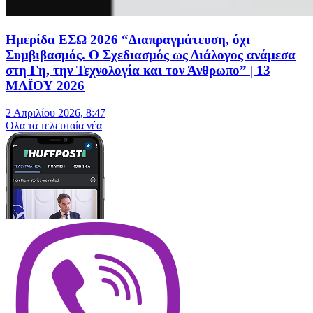
Hμερίδα ΕΣΩ 2026 “Διαπραγμάτευση, όχι
Συμβιβασμός. Ο Σχεδιασμός ως Διάλογος ανάμεσα
στη Γη, την Τεχνολογία και τον Άνθρωπο” | 13
ΜΑΪΟΥ 2026
2 Απριλίου 2026, 8:47
Oλα τα τελευταία νέα