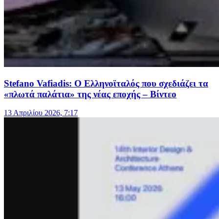
Stefano Vafiadis: Ο Ελληνοϊταλός που σχεδιάζει τα
«πλωτά παλάτια» της νέας εποχής – Βίντεο
13 Απριλίου 2026, 7:17