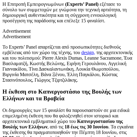
Η Επιτροπή Εμπειρογνωμόνων
(Experts
’ Panel)
εξέτασε το
σύνολο των συμμετοχών με γνώμονα την τεχνική αρτιότητα, τη
δημιουργική αυθεντικότητα και τη σύγχρονη εννοιολογική
προσέγγιση της παράδοσης και επέλεξε 15 φιναλίστ.
Advertisement
Advertisement
Το Experts’ Panel απαρτίζεται από προσωπικότητες διεθνούς
εμβέλειας από τον χώρο της τέχνης, του
design,
της αρχιτεκτονικής
και του πολιτισμού: Pierre Alexis Dumas, Leanne Sacramone, Έυα
Βασλαματζή, Κωστής Βελώνης, Ειρήνη Γερουλάνου, Αγγελική
Γιαννακίδου, Τίνα Δασκαλαντωνάκη, Λουκία Θωμοπούλου,
Βιργινία Ματσέλη, Βάνα Ξένου, Έλλη Παγκάλου, Κώστας
Στασινόπουλος, Γιώργος Τζιρτζιλάκης.
Η έκθεση στο Καπνεργοστάσιο της Βουλής των
Ελλήνων και τα Βραβεία
Οι δημιουργίες των 15 φιναλίστ θα παρουσιαστούν σε μια ειδικά
επιμελημένη έκθεση που θα φιλοξενηθεί στον ιστορικό και
αρχιτεκτονικά εμβληματικό χώρο του
Καπνεργοστασίου της
Βουλής των Ελλήνων
, από τις
18 έως τις 30 Ιουνίου
. Τα εγκαίνια
της έκθεσης θα πραγματοποιηθούν την Πέμπτη 18 Ιουνίου, στις