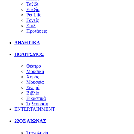
Ταξίδι
Ευεξία
Pet Life
Γονείς
Στυλ
Προτάσεις
ΑΘΛΗΤΙΚΑ
ΠΟΛΙΤΣΜΟΣ
Θέατρο
Μουσική
Χορός
Μουσεία
Σινεμά
Βιβλίο
Εικαστικά
Τηλεόραση
ENTERTAINMENT
22ΟΣ ΑΙΩΝΑΣ
Τεχνολογία